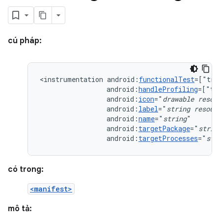
cú pháp:
<instrumentation
android:
functionalTest
=["tru
android:
handleProfiling
=["tr
android:
icon
="
drawable
resou
android:
label
="
string
resour
android:
name
="
string
android:
targetPackage
="
strin
android:
targetProcesses
="
str
có trong:
<manifest>
mô tả: