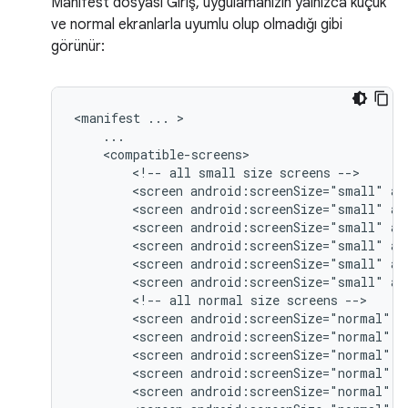
Manifest dosyası Giriş, uygulamanızın yalnızca küçük
ve normal ekranlarla uyumlu olup olmadığı gibi
görünür:
<manifest
...
<!--
all
small
size
screens
<screen
android:screenSize="small"
an
<screen
android:screenSize="small"
an
<screen
android:screenSize="small"
an
<screen
android:screenSize="small"
an
<screen
android:screenSize="small"
an
<screen
android:screenSize="small"
an
<!--
all
normal
size
screens
<screen
android:screenSize="normal"
a
<screen
android:screenSize="normal"
a
<screen
android:screenSize="normal"
a
<screen
android:screenSize="normal"
a
<screen
android:screenSize="normal"
a