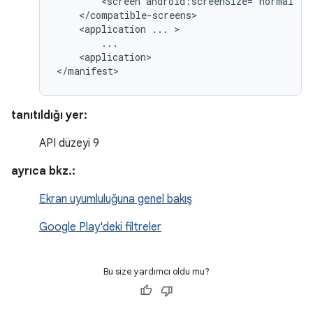
<screen
android:screenSize="normal"
a
<application
...
<application>

</manifest>
tanıtıldığı yer:
API düzeyi 9
ayrıca bkz.:
Ekran uyumluluğuna genel bakış
Google Play'deki filtreler
Bu size yardımcı oldu mu?