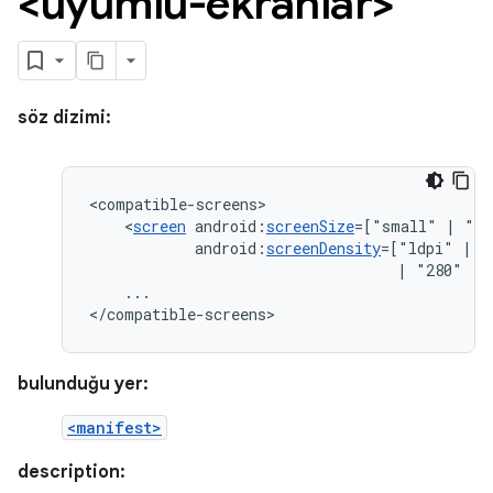
<uyumlu-ekranlar>
söz dizimi:
<
screen
android:
screenSize
=["small"
|
"no
android:
screenDensity
=["ldpi"
|
"
|
"280"
|
...

</compatible-screens>
bulunduğu yer:
<manifest>
description: