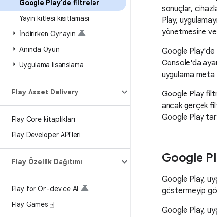
Google Play'de filtreler
sonuçlar, cihazl
Yayın kitlesi kısıtlaması
Play, uygulamay
yönetmesine ve k
İndirirken Oynayın
Anında Oyun
Google Play'de f
Console'da ayarl
Uygulama lisanslama
uygulama meta v
Play Asset Delivery
Google Play filt
ancak gerçek fil
Google Play taraf
Play Core kitaplıkları
Play Developer API'leri
Google Pla
Play Özellik Dağıtımı
Google Play, uy
Play for On-device AI
göstermeyip göst
Play Games ⍈
Google Play, uyg