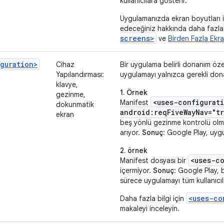
kullanıcılara gösterir.
Uygulamanızda ekran boyutları i
edeceğiniz hakkında daha fazla 
screens>
ve
Birden Fazla Ekr
guration>
Cihaz
Bir uygulama belirli donanım özell
Yapılandırması:
uygulamayı yalnızca gerekli don
klavye,
1. Örnek
gezinme,
<uses-configurat
Manifest
dokunmatik
android:reqFiveWayNav="tr
ekran
beş yönlü gezinme kontrolü ol
arıyor.
Sonuç
: Google Play, uyg
2. örnek
<uses-c
Manifest dosyası bir
içermiyor.
Sonuç
: Google Play, 
sürece uygulamayı tüm kullanıcıl
<uses-co
Daha fazla bilgi için
makaleyi inceleyin.