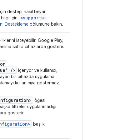
çin desteği nasıl beyan
<supports-
bilgi için
anı Destekleme
bölümüne bakın.
iklerini isteyebilir. Google Play,
anıma sahip cihazlarda gösterir.
ion
ue" />
içeriyor ve kullanıcı,
mayan bir cihazda uygulama
ulamayı kullanıcıya göstermez.
onfiguration>
öğesi
başka filtreler uygulanmadığı
ara gösterir.
nfiguration>
başlıklı