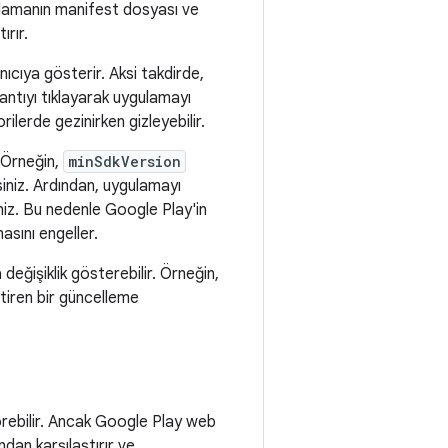
gulamanın manifest dosyası ve
ırır.
ıcıya gösterir. Aksi takdirde,
antıyı tıklayarak uygulamayı
lerde gezinirken gizleyebilir.
. Örneğin,
minSdkVersion
siniz. Ardından, uygulamayı
iniz. Bu nedenle Google Play'in
asını engeller.
 değişiklik gösterebilir. Örneğin,
etiren bir güncelleme
rebilir. Ancak Google Play web
ından karşılaştırır ve