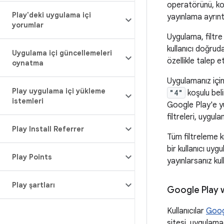
operatörünü, kon
Play'deki uygulama içi
yayınlama ayrıntı
yorumlar
Uygulama, filtre
kullanıcı doğrud
Uygulama içi güncellemeleri
özellikle talep 
oynatma
Uygulamanız için
Play uygulama içi yükleme
"4"
koşulu bel
istemleri
Google Play'e yü
filtreleri, uygul
Play Install Referrer
Tüm filtreleme kı
bir kullanıcı uy
Play Points
yayınlarsanız ku
Play şartları
Google Play w
Kullanıcılar
Goog
sitesi, uygulama 