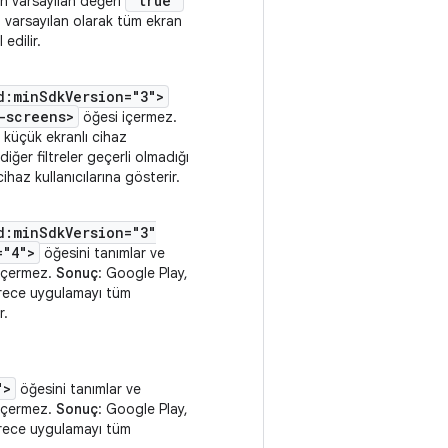
"true"
in varsayılan değeri
 varsayılan olarak tüm ekran
edilir.
d:minSdkVersion="3">
-screens>
öğesi içermez.
 küçük ekranlı cihaz
iğer filtreler geçerli olmadığı
haz kullanıcılarına gösterir.
d:minSdkVersion="3"
="4">
öğesini tanımlar ve
içermez.
Sonuç
: Google Play,
ürece uygulamayı tüm
r.
">
öğesini tanımlar ve
içermez.
Sonuç
: Google Play,
ürece uygulamayı tüm