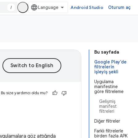
/
Android Studio
Oturum aç
Bu sayfada
Google Play'de
filtrelerin
işleyiş şekli
Uygulama
manifestine
göre filtreleme
Bu size yardımcı oldu mu?
Gelişmiş
manifest
filtreleri
Diğer filtreler
Farklı filtrelerle
 uygulamalara göz attığında
birden fazla APK