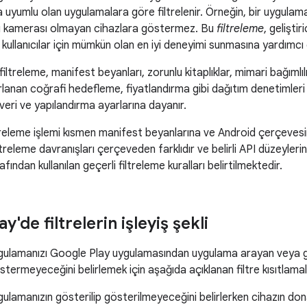
a uyumlu olan uygulamalara göre filtrelenir. Örneğin, bir uygul
ı kamerası olmayan cihazlara göstermez. Bu
filtreleme
, geliştir
ullanıcılar için mümkün olan en iyi deneyimi sunmasına yardımcı 
iltreleme, manifest beyanları, zorunlu kitaplıklar, mimari bağımlıl
anan coğrafi hedefleme, fiyatlandırma gibi dağıtım denetimleri 
eri ve yapılandırma ayarlarına dayanır.
releme işlemi kısmen manifest beyanlarına ve Android çerçevesini
treleme davranışları çerçeveden farklıdır ve belirli API düzeylerin
ından kullanılan geçerli filtreleme kuralları belirtilmektedir.
y'de filtrelerin işleyiş şekli
gulamanızı Google Play uygulamasından uygulama arayan veya gö
ermeyeceğini belirlemek için aşağıda açıklanan filtre kısıtlamalar
ulamanızın gösterilip gösterilmeyeceğini belirlerken cihazın dona