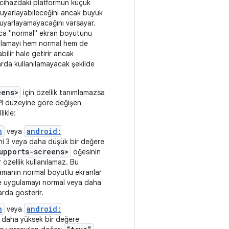
 cihazdaki platformun küçük
uyarlayabileceğini ancak büyük
uyarlayamayacağını varsayar.
zca "normal" ekran boyutunu
ulamayı hem normal hem de
bilir hale getirir ancak
arda kullanılamayacak şekilde
eens>
için özellik tanımlamazsa
API düzeyine göre değişen
likle:
n
android:
veya
i 3 veya daha düşük bir değere
upports-screens>
öğesinin
 özellik kullanılamaz. Bu
manın normal boyutlu ekranlar
 ve uygulamayı normal veya daha
arda gösterir.
n
android:
veya
 daha yüksek bir değere