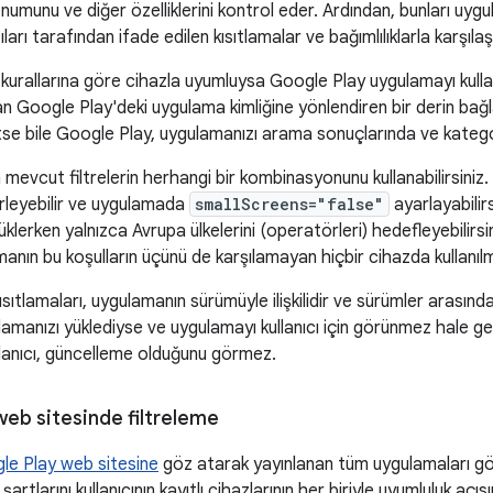
umunu ve diğer özelliklerini kontrol eder. Ardından, bunları uy
ları tarafından ifade edilen kısıtlamalar ve bağımlılıklarla karşılaşt
 kurallarına göre cihazla uyumluysa Google Play uygulamayı kullan
an Google Play'deki uygulama kimliğine yönlendiren bir derin bağl
etse bile Google Play, uygulamanızı arama sonuçlarında ve kategori
 mevcut filtrelerin herhangi bir kombinasyonunu kullanabilirsiniz
irleyebilir ve uygulamada
smallScreens="false"
ayarlayabilir
klerken yalnızca Avrupa ülkelerini (operatörleri) hedefleyebilirs
amanın bu koşulların üçünü de karşılamayan hiçbir cihazda kullanılm
sıtlamaları, uygulamanın sürümüyle ilişkilidir ve sürümler arasında
gulamanızı yüklediyse ve uygulamayı kullanıcı için görünmez hale g
llanıcı, güncelleme olduğunu görmez.
eb sitesinde filtreleme
le Play web sitesine
göz atarak yayınlanan tüm uygulamaları gö
şartlarını kullanıcının kayıtlı cihazlarının her biriyle uyumluluk açıs