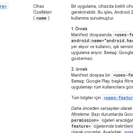
re>
Cihaz
Bir uygulama, cihazda belirli cih
Özellikleri
gerektirebilir. Bu işlev, Android
name
(
)
kullanıma sunulmuştur.
1. Örnek
<uses-f
Manifest dosyasında
android:name="android.ha
yer alıyor ve kullanıcı, ışık sen
uygulama arıyor.
Sonuç
: Google
göstermez.
2. örnek
<uses-fe
Manifest dosyası bir
Sonuç
: Google Play, başka filt
uygulamayı tüm kullanıcılara göst
<uses-featu
Tüm bilgiler için
Daha önceden varsayılan olarak 
filtreleme:
Bazı durumlarda Goog
permission>
öğeleri aracılığıy
feature>
öğelerinde belirtilenl
<us
olarak yorumlar. Aşağıdaki