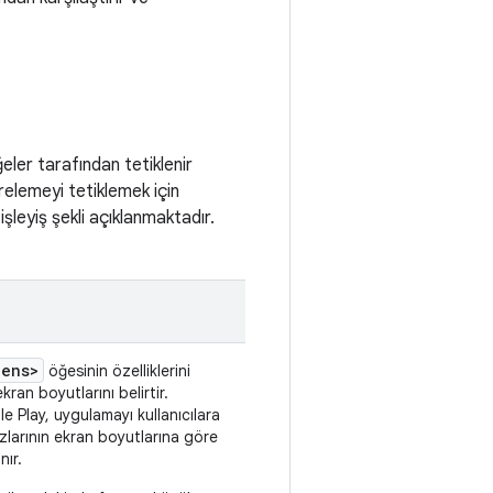
eler tarafından tetiklenir
relemeyi tetiklemek için
şleyiş şekli açıklanmaktadır.
eens>
öğesinin özelliklerini
ran boyutlarını belirtir.
 Play, uygulamayı kullanıcılara
larının ekran boyutlarına göre
nır.