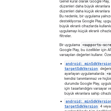
Genel kural olarak Google Play,
düzenleri daha büyük ekranlara 
düzenleri daha küçük ekranlara 
Bu nedenle, bir uygulama yalnı
destekliyorsa Google Play, uyg
büyük ekranlı cihazlarda kullanıla
uygulamayı küçük ekranlı cihazl
filtreler.
<supports-scr
Bir uygulama
Google Play, bu özellikler için 
varsayılan değerleri kullanır. Özel
android: minSdkVersio
targetSdkVersion
değerin
<s
ayarlayan uygulamalarda
kendisi tanımlanmaz ve hiçbir
durumda Google Play, uygula
için tasarlandığını varsayar
büyük ekranlara sahip cihazl
android: minSdkVersio
targetSdkVersion
4 veya