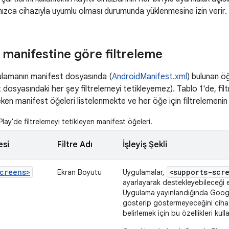
ızca cihazıyla uyumlu olması durumunda yüklenmesine izin verir.
manifestine göre filtreleme
gulamanın manifest dosyasında (
AndroidManifest.xml
) bulunan öğ
dosyasındaki her şey filtrelemeyi tetikleyemez). Tablo 1'de, filt
ken manifest öğeleri listelenmekte ve her öğe için filtrelemenin i
ay'de filtrelemeyi tetikleyen manifest öğeleri.
esi
Filtre Adı
İşleyiş Şekli
creens>
<supports-scr
Ekran Boyutu
Uygulamalar,
ayarlayarak destekleyebileceği ek
Uygulama yayınlandığında Google
gösterip göstermeyeceğini cihaz
belirlemek için bu özellikleri kulla