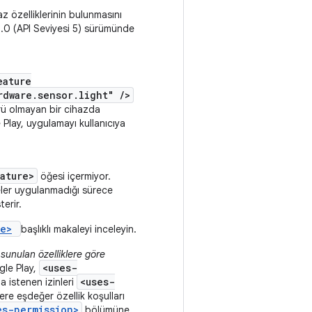
az özelliklerinin bulunmasını
 2.0 (API Seviyesi 5) sürümünde
eature
rdware.sensor.light" />
sörü olmayan bir cihazda
 Play, uygulamayı kullanıcıya
ature>
öğesi içermiyor.
reler uygulanmadığı sürece
erir.
re>
başlıklı makaleyi inceleyin.
sunulan özelliklere göre
<uses-
le Play,
<uses-
la istenen izinleri
ere eşdeğer özellik koşulları
es-permission>
bölümüne