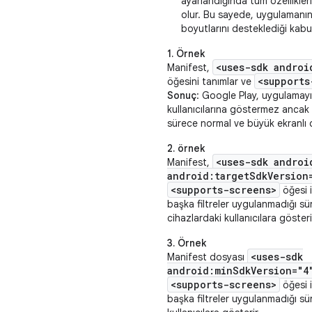
ayarlandığında tüm özellikler
olur. Bu sayede, uygulamanın
boyutlarını desteklediği kabul 
1. Örnek
<uses-sdk androi
Manifest,
<supports
öğesini tanımlar ve
Sonuç
: Google Play, uygulamayı
kullanıcılarına göstermez ancak d
sürece normal ve büyük ekranlı ci
2. örnek
<uses-sdk androi
Manifest,
android:targetSdkVersion
<supports-screens>
öğesi 
başka filtreler uygulanmadığı s
cihazlardaki kullanıcılara gösteri
3. Örnek
<uses-sdk
Manifest dosyası
android:minSdkVersion="4
<supports-screens>
öğesi 
başka filtreler uygulanmadığı s