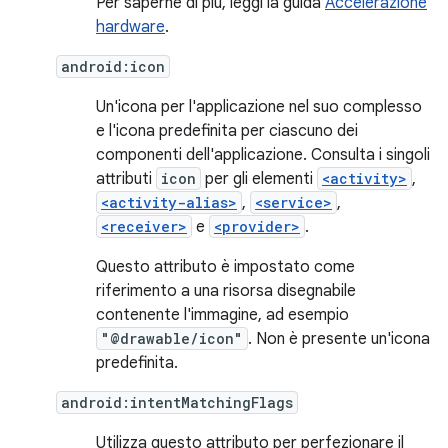
Per saperne di più, leggi la guida
Accelerazione
hardware
.
android:icon
Un'icona per l'applicazione nel suo complesso
e l'icona predefinita per ciascuno dei
componenti dell'applicazione. Consulta i singoli
attributi
icon
per gli elementi
<activity>
,
<activity-alias>
,
<service>
,
<receiver>
e
<provider>
.
Questo attributo è impostato come
riferimento a una risorsa disegnabile
contenente l'immagine, ad esempio
"@drawable/icon"
. Non è presente un'icona
predefinita.
android:intentMatchingFlags
Utilizza questo attributo per perfezionare il