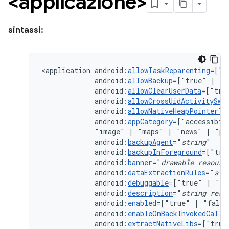
<applicazione>
sintassi:
<application
android:
allowTaskReparenting
=["t
android:
allowBackup
=["true"
|
android:
allowClearUserData
=["tru
android:
allowCrossUidActivitySwi
android:
allowNativeHeapPointerTa
android:
appCategory
=["accessibil
"image"
|
"maps"
|
"news"
|
"pr
android:
backupAgent
="
string
android:
backupInForeground
=["tru
android:
banner
="
drawable
resourc
android:
dataExtractionRules
="
str
android:
debuggable
=["true"
|
android:
description
="
string
reso
android:
enabled
=["true"
|
android:
enableOnBackInvokedCallb
android:
extractNativeLibs
=["true