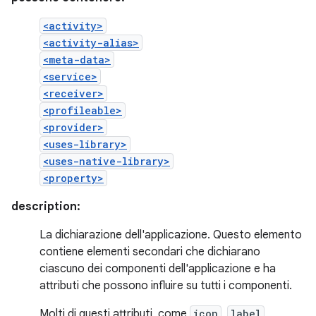
<activity>
<activity-alias>
<meta-data>
<service>
<receiver>
<profileable>
<provider>
<uses-library>
<uses-native-library>
<property>
description:
La dichiarazione dell'applicazione. Questo elemento
contiene elementi secondari che dichiarano
ciascuno dei componenti dell'applicazione e ha
attributi che possono influire su tutti i componenti.
Molti di questi attributi, come
icon
,
label
,