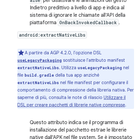
alse
per disattivare le animazioni del gesto
Indietro predittivo a livello di app e indica al
sistema di ignorare le chiamate all'API della
piattaforma
OnBackInvokedCallback
.
android:extractNativeLibs
A partire da AGP 4.2.0, l'opzione DSL
sostituisce l'attributo manifest
useLegacyPackaging
. Utilizza
nel
extractNativeLibs
useLegacyPackaging
file
della tua app anziché
build.gradle
nel file manifest per configurare il
extractNativeLibs
comportamento di compressione della libreria nativa. Per
saperne di più, consulta le note di rilascio
Utilizzare il
DSL per creare pacchetti di librerie native compresse
.
Questo attributo indica se il programma di
installazione del pacchetto estrae le librerie
native dall'APK nel file system. Se è impostato