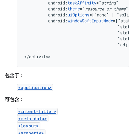
android:
taskAffinity
="
string
android:
theme
="
resource
or
theme
android:
uiOptions
=["none"
|
android:
windowSoftInputMode
"state
"state
"state
"adjus
...

</activity>
包含于：
<application>
可包含：
<intent-filter>
<meta-data>
<layout>
<property>