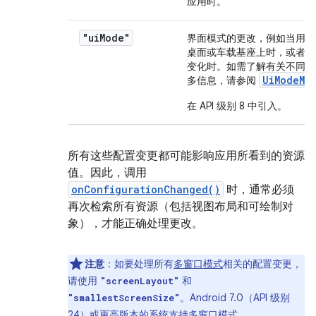
应用时。
"ui
Mode"
界面模式的更改，例如当用户
桌面或车载基座上时，或者夜
变化时。如需了解有关不同界
Ui
Mode
Ma
多信息，请参阅
在 API 级别 8 中引入。
所有这些配置变更都可能影响应用所看到的资源
值。因此，调用
onConfigurationChanged()
时，通常必须
再次检索所有资源（包括视图布局和可绘制对
象），才能正确处理更改。
注意
：如要处理所有
多窗口模式
相关的配置变更，
请使用
和
"screenLayout"
。Android 7.0（API 级别
"smallestScreenSize"
24）或更高版本的系统支持多窗口模式。