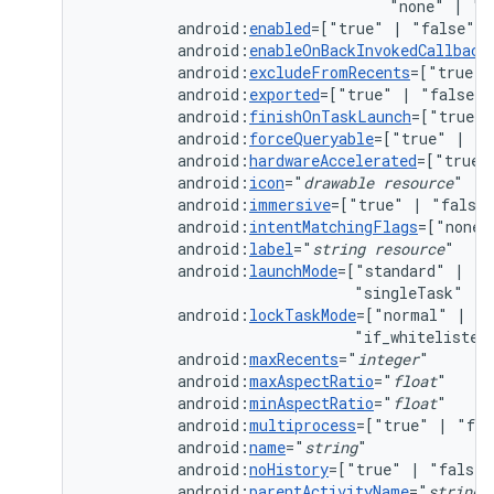
"none"
|
android:
enabled
=["true"
|
android:
enableOnBackInvokedCallback
android:
excludeFromRecents
=["true"
android:
exported
=["true"
|
android:
finishOnTaskLaunch
=["true"
android:
forceQueryable
=["true"
|
android:
hardwareAccelerated
=["true"
android:
icon
="
drawable
resource
android:
immersive
=["true"
|
android:
intentMatchingFlags
=["none"
android:
label
="
string
resource
android:
launchMode
=["standard"
|
"s
"singleTask"
|
android:
lockTaskMode
=["normal"
|
"n
"if_whitelisted
android:
maxRecents
="
integer
android:
maxAspectRatio
="
float
android:
minAspectRatio
="
float
android:
multiprocess
=["true"
|
android:
name
="
string
android:
noHistory
=["true"
|
"false"
android:
parentActivityName
="
string
"