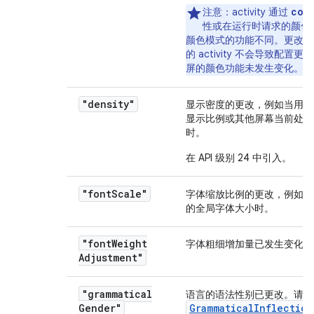
col
注意
：activity 通过
性或在运行时请求的颜色
颜色模式的功能不同。更改所
的 activity 不会导致配置
屏的颜色功能未发生变化。
"density"
显示密度的更改，例如当用户
显示比例或其他屏幕当前处于
时。
在 API 级别 24 中引入。
"font
Scale"
字体缩放比例的更改，例如当
的全局字体大小时。
"font
Weight
字体粗细增加量已发生变化。
Adjustment"
"grammatical
语言的语法性别已更改。请参
Gender"
GrammaticalInflection