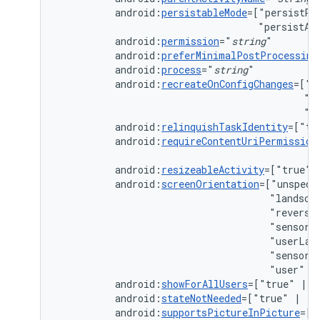
android:
persistableMode
=["persistRo
"persistAc
android:
permission
="
string
android:
preferMinimalPostProcessing
android:
process
="
string
android:
recreateOnConfigChanges
=["c
"k
"n
android:
relinquishTaskIdentity
=["tr
android:
requireContentUriPermission
android:
resizeableActivity
=["true"
android:
screenOrientation
=["unspeci
"landsca
"reverse
"sensorL
"userLan
"sensor"
"user"
|
android:
showForAllUsers
=["true"
|
android:
stateNotNeeded
=["true"
|
android:
supportsPictureInPicture
=["