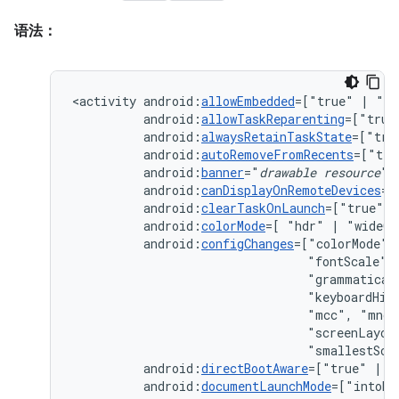
语法：
<activity
android:
allowEmbedded
=["true"
|
android:
allowTaskReparenting
=["true
android:
alwaysRetainTaskState
=["tru
android:
autoRemoveFromRecents
=["tru
android:
banner
="
drawable
resource
android:
canDisplayOnRemoteDevices
=[
android:
clearTaskOnLaunch
=["true"
|
android:
colorMode
=[
"hdr"
|
android:
configChanges
=["colorMode",
"fontScale",
"grammatical
"keyboardHid
"mcc",
"mnc"
"screenLayou
"smallestScr
android:
directBootAware
=["true"
|
android:
documentLaunchMode
=["intoEx