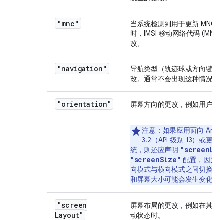
"mnc"
当系统检测到用于更新 MNC 的
时，IMSI 移动网络代码 (MN
改。
"navigation"
导航类型（轨迹球或方向键）的
改。通常不会出现这种情况。
"orientation"
屏幕方向的更改，例如用户旋
注意
：如果应用面向 Andr
3.2（API 级别 13）或
"screenLa
统，则还应声明
"screenSize"
配置，因为
向模式与横向模式之间切换时
和屏幕大小可能会发生变化。
"screen
屏幕布局的更改，例如在其他
Layout"
动状态时。