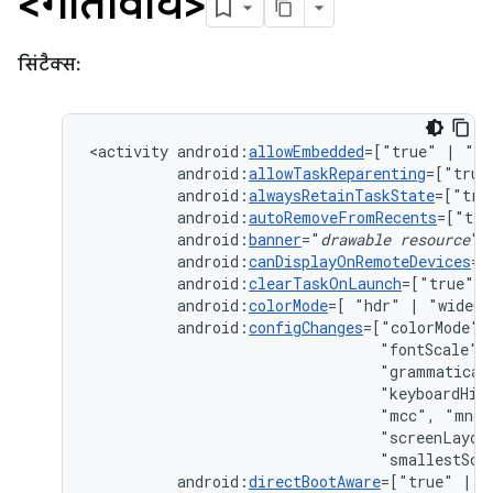
<गतिविधि>
सिंटैक्स:
<activity
android:
allowEmbedded
=["true"
|
android:
allowTaskReparenting
=["true
android:
alwaysRetainTaskState
=["tru
android:
autoRemoveFromRecents
=["tru
android:
banner
="
drawable
resource
android:
canDisplayOnRemoteDevices
=[
android:
clearTaskOnLaunch
=["true"
|
android:
colorMode
=[
"hdr"
|
android:
configChanges
=["colorMode",
"fontScale",
"grammatical
"keyboardHid
"mcc",
"mnc"
"screenLayou
"smallestScr
android:
directBootAware
=["true"
|