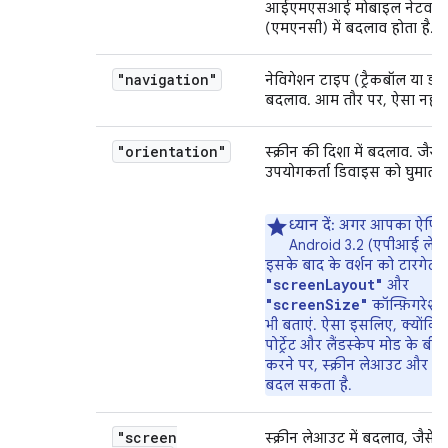
आईएमएसआई मोबाइल नेटवर्क
(एमएनसी) में बदलाव होता है.
"navigation"
नेविगेशन टाइप (ट्रैकबॉल या डी-प
बदलाव. आम तौर पर, ऐसा नहीं 
"orientation"
स्क्रीन की दिशा में बदलाव. जैसे
उपयोगकर्ता डिवाइस को घुमाता ह
ध्यान दें:
अगर आपका ऐप्लि
Android 3.2 (एपीआई लेवल
इसके बाद के वर्शन को टारगेट क
"screenLayout"
और
"screenSize"
कॉन्फ़िगरेशन क
भी बताएं. ऐसा इसलिए, क्योंकि
पोर्ट्रेट और लैंडस्केप मोड के बीच
करने पर, स्क्रीन लेआउट और स्क
बदल सकता है.
"screen
स्क्रीन लेआउट में बदलाव, जैसे