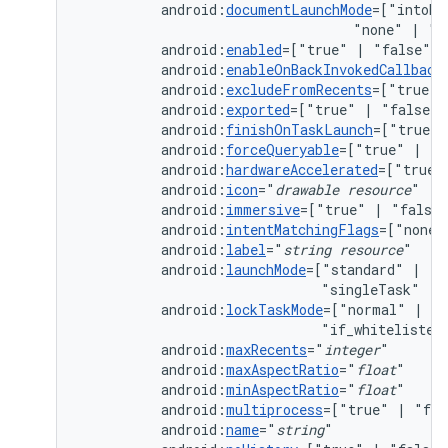
android:
documentLaunchMode
=["intoEx
"none"
|
android:
enabled
=["true"
|
android:
enableOnBackInvokedCallback
android:
excludeFromRecents
=["true"
android:
exported
=["true"
|
android:
finishOnTaskLaunch
=["true"
android:
forceQueryable
=["true"
|
android:
hardwareAccelerated
=["true"
android:
icon
="
drawable
resource
android:
immersive
=["true"
|
android:
intentMatchingFlags
=["none"
android:
label
="
string
resource
android:
launchMode
=["standard"
|
"s
"singleTask"
|
android:
lockTaskMode
=["normal"
|
"n
"if_whitelisted
android:
maxRecents
="
integer
android:
maxAspectRatio
="
float
android:
minAspectRatio
="
float
android:
multiprocess
=["true"
|
android:
name
="
string