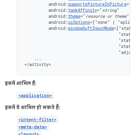
android:
supportsPictureInPicture
=["
android:
taskAffinity
="
string
android:
theme
="
resource
or
theme
android:
uiOptions
=["none"
|
android:
windowSoftInputMode
"state
"state
"state
"adjus
...

</activity>
इसमें शामिल है:
<application>
इसमें ये शामिल हो सकते हैं:
<intent-filter>
<meta-data>
<layout>