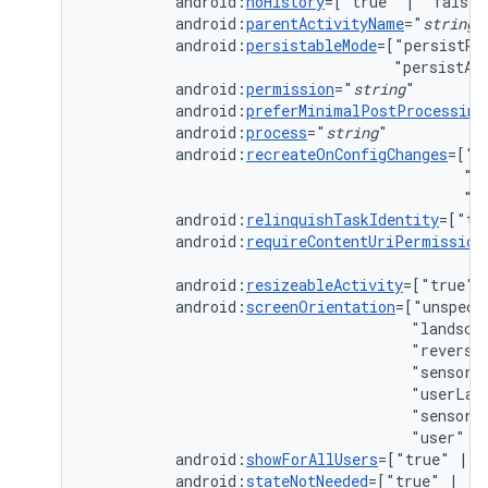
android:
noHistory
=["true"
|
"false"
android:
parentActivityName
="
string
"
android:
persistableMode
=["persistRo
"persistAc
android:
permission
="
string
android:
preferMinimalPostProcessing
android:
process
="
string
android:
recreateOnConfigChanges
=["c
"k
"n
android:
relinquishTaskIdentity
=["tr
android:
requireContentUriPermission
android:
resizeableActivity
=["true"
android:
screenOrientation
=["unspeci
"landsca
"reverse
"sensorL
"userLan
"sensor"
"user"
|
android:
showForAllUsers
=["true"
|
android:
stateNotNeeded
=["true"
|