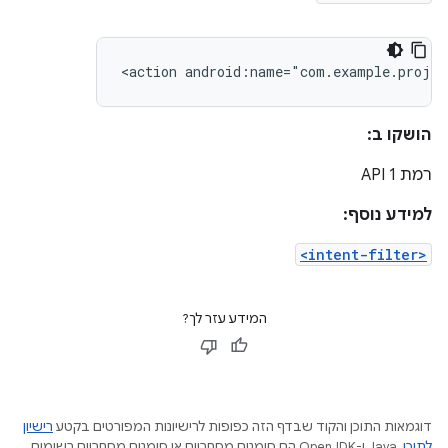
<action
android:name="com.example.proje
הושקו ב:
רמת API 1
למידע נוסף:
<intent-filter>
המידע עזר לך?
דוגמאות התוכן והקוד שבדף הזה כפופות לרישיונות המפורטים בקטע
רישיון
לתוכן
.‏ Java ו-OpenJDK הם סימנים מסחריים או סימנים מסחריים רשומים