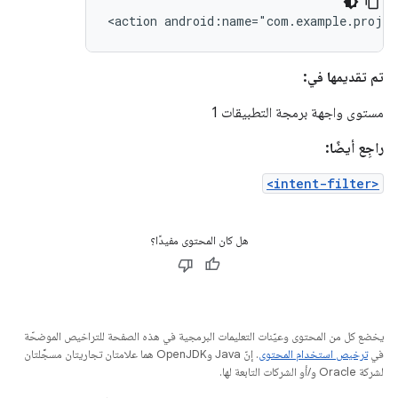
<action
android:name="com.example.proje
تم تقديمها في:
مستوى واجهة برمجة التطبيقات 1
راجِع أيضًا:
<intent-filter>
هل كان المحتوى مفيدًا؟
يخضع كل من المحتوى وعيّنات التعليمات البرمجية في هذه الصفحة للتراخيص الموضحّة
في
ترخيص استخدام المحتوى
. إنّ Java وOpenJDK هما علامتان تجاريتان مسجَّلتان
لشركة Oracle و/أو الشركات التابعة لها.