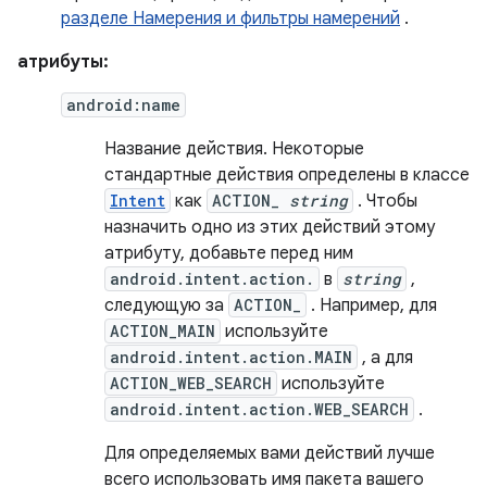
разделе Намерения и фильтры намерений
.
атрибуты:
android:name
Название действия. Некоторые
стандартные действия определены в классе
Intent
как
ACTION_
string
. Чтобы
назначить одно из этих действий этому
атрибуту, добавьте перед ним
android.intent.action.
в
string
,
следующую за
ACTION_
. Например, для
ACTION_MAIN
используйте
android.intent.action.MAIN
, а для
ACTION_WEB_SEARCH
используйте
android.intent.action.WEB_SEARCH
.
Для определяемых вами действий лучше
всего использовать имя пакета вашего