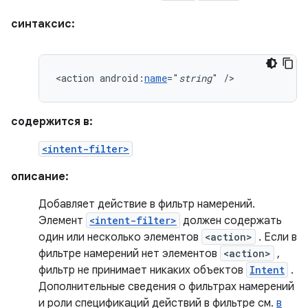
синтаксис:
<action
android:
name
="
string
"
/>
содержится в:
<intent-filter>
описание:
Добавляет действие в фильтр намерений.
Элемент
<intent-filter>
должен содержать
один или несколько элементов
<action>
. Если в
фильтре намерений нет элементов
<action>
,
фильтр не принимает никаких объектов
Intent
.
Дополнительные сведения о фильтрах намерений
и роли спецификаций действий в фильтре см.
в