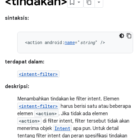
<tindakan>
sintaksis:
<action
android:
name
="
string
"
/>
terdapat dalam:
<intent-filter>
deskripsi:
Menambahkan tindakan ke filter intent. Elemen
<intent-filter>
harus berisi satu atau beberapa
elemen
<action>
. Jika tidak ada elemen
<action>
di filter intent, filter tersebut tidak akan
menerima objek
Intent
apa pun. Untuk detail
tentang filter intent dan peran spesifikasi tindakan