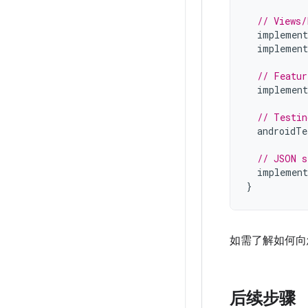
// Views/
implement
implement
// Featur
implement
// Testin
androidTe
// JSON s
implement
}
如需了解如何向
后续步骤