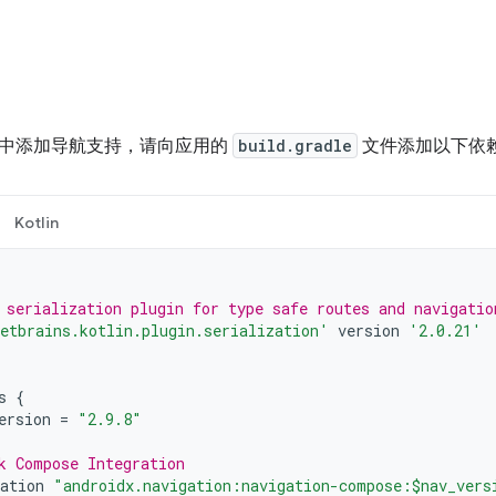
中添加导航支持，请向应用的
build.gradle
文件添加以下依
Kotlin
 serialization plugin for type safe routes and navigatio
etbrains.kotlin.plugin.serialization'
version
'2.0.21'
s
{
ersion
=
"2.9.8"
k Compose Integration
ation
"androidx.navigation:navigation-compose:$nav_vers