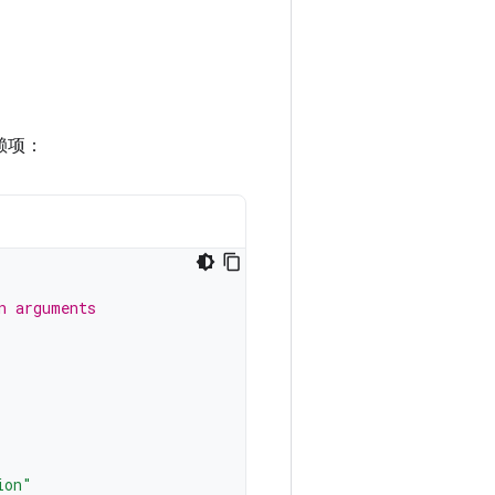
赖项：
n arguments
ion"