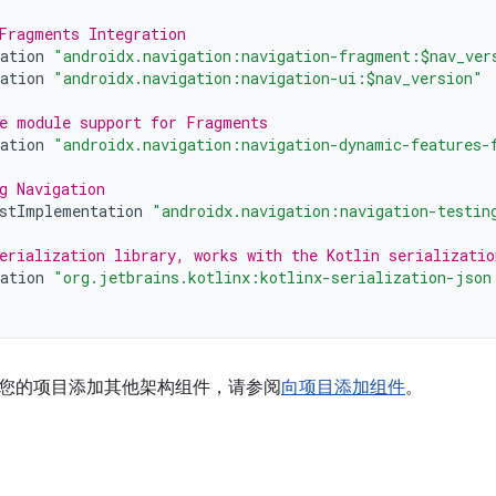
Fragments Integration
ation
"androidx.navigation:navigation-fragment:$nav_ver
ation
"androidx.navigation:navigation-ui:$nav_version"
e module support for Fragments
ation
"androidx.navigation:navigation-dynamic-features-
g Navigation
stImplementation
"androidx.navigation:navigation-testin
erialization library, works with the Kotlin serializatio
ation
"org.jetbrains.kotlinx:kotlinx-serialization-json
您的项目添加其他架构组件，请参阅
向项目添加组件
。