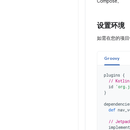
Compose。
设置环境
如需在您的项目
Groovy
plugins
{
// Kotlin
id
'org.j
}
dependencie
def
nav_v
// Jetpac
implement