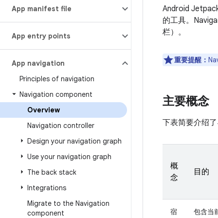
Android Jetp
App manifest file
的工具。Navi
栏）。
App entry points
重要提醒：
Na
App navigation
Principles of navigation
Navigation component
主要概念
Overview
下表简要介绍了
Navigation controller
Design your navigation graph
Use your navigation graph
概
目的
The back stack
念
Integrations
Migrate to the Navigation
宿
包含当
component