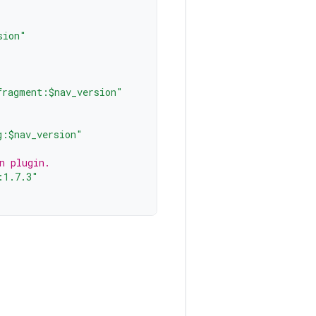
sion"
fragment:$nav_version"
g:$nav_version"
n plugin.
:1.7.3"