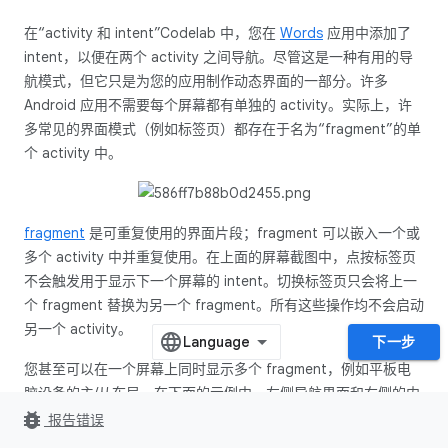
在“activity 和 intent”Codelab 中，您在
Words
应用中添加了
intent，以便在两个 activity 之间导航。尽管这是一种有用的导
航模式，但它只是为您的应用制作动态界面的一部分。许多
Android 应用不需要每个屏幕都有单独的 activity。实际上，许
多常见的界面模式（例如标签页）都存在于名为“fragment”的单
个 activity 中
。
fragment
是可重复使用的界面片段；fragment 可以嵌入一个或
多个 activity 中并重复使用。在上面的屏幕截图中，点按标签页
不会触发用于显示下一个屏幕的 intent。切换标签页只会将上一
个 fragment 替换为另一个 fragment。所有这些操作均不会启动
另一个 activity。
下一步
您甚至可以在一个屏幕上同时显示多个 fragment，例如平板电
脑设备的主/从布局。在下面的示例中，左侧导航界面和右侧的内
bug_report
容都可以包含在一个独立的 fragment 内。这两个 fragment 同
报告错误
时存在于同一 activity 中。