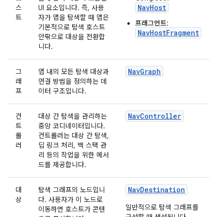
NavHost
스
UI 요소입니다. 즉, 사용
트
자가 앱을 탐색할 때 앱은
프래그먼트
:
기본적으로 탐색 호스트
NavHostFragment
안팎으로 대상을 전환합
니다.
NavGraph
그
앱 내의 모든 탐색 대상과
래
연결 방법을 정의하는 데
프
이터 구조입니다.
NavController
컨
대상 간 탐색을 관리하는
트
중앙 코디네이터입니다.
롤
컨트롤러는 대상 간 탐색,
러
딥 링크 처리, 백 스택 관
리 등의 작업을 위한 메서
드를 제공합니다.
NavDestination
대
탐색 그래프의 노드입니
상
다. 사용자가 이 노드로
일반적으로 탐색 그래프를
이동하면 호스트가 콘텐