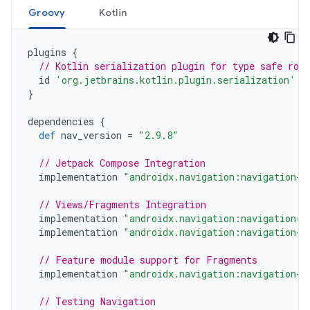
Groovy
Kotlin
plugins
{
// Kotlin serialization plugin for type safe rou
id
'org.jetbrains.kotlin.plugin.serialization'
v
}
dependencies
{
def
nav_version
=
"2.9.8"
// Jetpack Compose Integration
implementation
"androidx.navigation:navigation-c
// Views/Fragments Integration
implementation
"androidx.navigation:navigation-f
implementation
"androidx.navigation:navigation-u
// Feature module support for Fragments
implementation
"androidx.navigation:navigation-d
// Testing Navigation