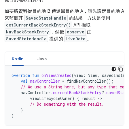
如要將資料從目的地 B 傳遞回目的地 A，請先設定目的地 A
來監聽其
SavedStateHandle
的結果，方法是使用
getCurrentBackStackEntry()
API 擷取
NavBackStackEntry
，然後
observe
由
SavedStateHandle
提供的
LiveData
。
Kotlin
Java
override
fun
onViewCreated
(
view
:
View
,
savedInstan
val
navController
=
findNavController
();
// We use a String here, but any type that can 
navController
.
currentBackStackEntry
?.
savedStat
viewLifecycleOwner
)
{
result
->
// Do something with the result.
}
}