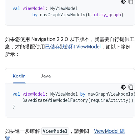
val
viewModel
:
MyViewModel
by
navGraphViewModels
(
R
.
id
.
my_graph
)
如果您使用 Navigation 2.2.0 以下版本，就需要自行提供工
廠，才能搭配使用
已儲存狀態和 ViewModel
，如以下範例
所示：
Kotlin
Java
val
viewModel
:
MyViewModel
by
navGraphViewModels
(
R
SavedStateViewModelFactory
(
requireActivity
().
a
}
如要進一步瞭解
ViewModel
，請參閱「
ViewModel 總
覽
」。