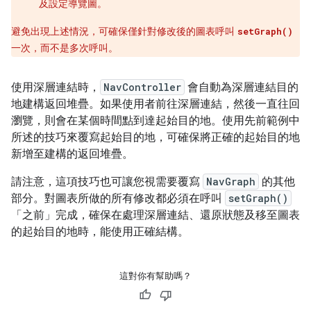
及設定導覽圖。
避免出現上述情況，可確保僅針對修改後的圖表呼叫
setGraph()
一次，而不是多次呼叫。
使用深層連結時，
NavController
會自動為深層連結目的
地建構返回堆疊。如果使用者前往深層連結，然後一直往回
瀏覽，則會在某個時間點到達起始目的地。使用先前範例中
所述的技巧來覆寫起始目的地，可確保將正確的起始目的地
新增至建構的返回堆疊。
請注意，這項技巧也可讓您視需要覆寫
NavGraph
的其他
部分。對圖表所做的所有修改都必須在呼叫
setGraph()
「之前」
完成，確保在處理深層連結、還原狀態及移至圖表
的起始目的地時，能使用正確結構。
這對你有幫助嗎？