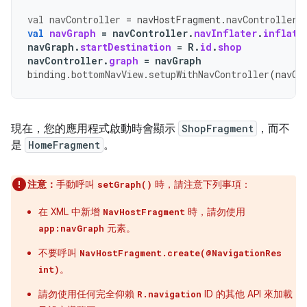
val
navController
=
navHostFragment
.
navController
val
navGraph
=
navController
.
navInflater
.
inflate
navGraph
.
startDestination
=
R
.
id
.
shop
navController
.
graph
=
navGraph
binding
.
bottomNavView
.
setupWithNavController
(
navCo
現在，您的應用程式啟動時會顯示
ShopFragment
，而不
是
HomeFragment
。
注意：
手動呼叫
時，請注意下列事項：
setGraph()
在 XML 中新增
時，請勿使用
NavHostFragment
元素。
app:navGraph
不要呼叫
NavHostFragment.create(@NavigationRes
。
int)
請勿使用任何完全仰賴
ID 的其他 API 來加載
R.navigation