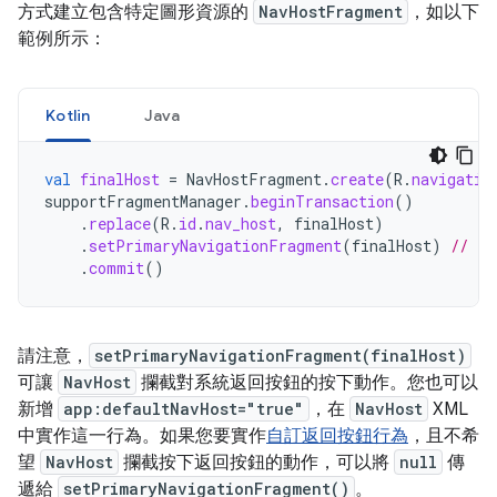
方式建立包含特定圖形資源的
NavHostFragment
，如以下
範例所示：
Kotlin
Java
val
finalHost
=
NavHostFragment
.
create
(
R
.
navigatio
supportFragmentManager
.
beginTransaction
()
.
replace
(
R
.
id
.
nav_host
,
finalHost
)
.
setPrimaryNavigationFragment
(
finalHost
)
// eq
.
commit
()
請注意，
setPrimaryNavigationFragment(finalHost)
可讓
NavHost
攔截對系統返回按鈕的按下動作。您也可以
新增
app:defaultNavHost="true"
，在
NavHost
XML
中實作這一行為。如果您要實作
自訂返回按鈕行為
，且不希
望
NavHost
攔截按下返回按鈕的動作，可以將
null
傳
遞給
setPrimaryNavigationFragment()
。