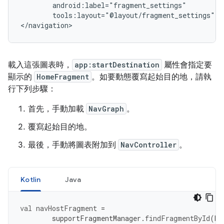
tools:layout="@layout/fragment_settings"
/
</navigation>
載入這張圖表時，
app:startDestination
屬性會指定要
顯示的
HomeFragment
。如要動態覆寫起始目的地，請執
行下列步驟：
首先，手動加載
NavGraph
。
覆寫起始目的地。
最後，手動將圖表附加到
NavController
。
Kotlin
Java
val
navHostFragment
=
supportFragmentManager
.
findFragmentById
(
R
.