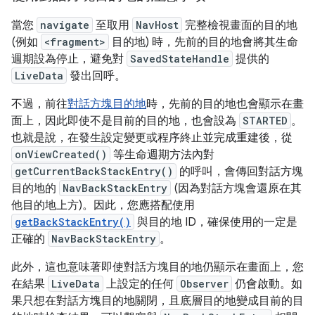
當您
navigate
至取用
NavHost
完整檢視畫面的目的地
(例如
<fragment>
目的地) 時，先前的目的地會將其生命
週期設為停止，避免對
SavedStateHandle
提供的
LiveData
發出回呼。
不過，前往
對話方塊目的地
時，先前的目的地也會顯示在畫
面上，因此即使不是目前的目的地，也會設為
STARTED
。
也就是說，在發生設定變更或程序終止並完成重建後，從
onViewCreated()
等生命週期方法內對
getCurrentBackStackEntry()
的呼叫，會傳回對話方塊
目的地的
NavBackStackEntry
(因為對話方塊會還原在其
他目的地上方)。因此，您應搭配使用
getBackStackEntry()
與目的地 ID，確保使用的一定是
正確的
NavBackStackEntry
。
此外，這也意味著即使對話方塊目的地仍顯示在畫面上，您
在結果
LiveData
上設定的任何
Observer
仍會啟動。如
果只想在對話方塊目的地關閉，且底層目的地變成目前的目