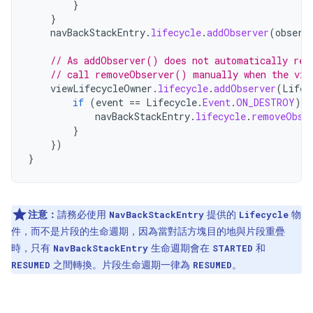
}
}
navBackStackEntry
.
lifecycle
.
addObserver
(
observ
// As addObserver() does not automatically rem
// call removeObserver() manually when the vie
viewLifecycleOwner
.
lifecycle
.
addObserver
(
Lifec
if
(
event
==
Lifecycle
.
Event
.
ON_DESTROY
)
{
navBackStackEntry
.
lifecycle
.
removeObse
}
})
}
注意：
請務必使用
提供的
物
NavBackStackEntry
Lifecycle
件，而不是片段的生命週期，因為當對話方塊目的地與片段重疊
時，只有
生命週期會在
和
NavBackStackEntry
STARTED
之間轉換。片段生命週期一律為
。
RESUMED
RESUMED