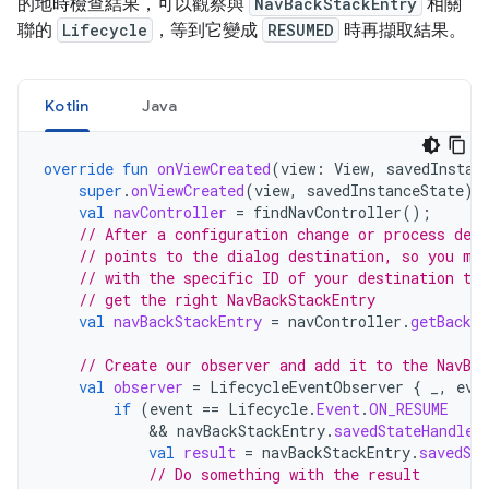
的地時檢查結果，可以觀察與
NavBackStackEntry
相關
聯的
Lifecycle
，等到它變成
RESUMED
時再擷取結果。
Kotlin
Java
override
fun
onViewCreated
(
view
:
View
,
savedInstan
super
.
onViewCreated
(
view
,
savedInstanceState
)
val
navController
=
findNavController
();
// After a configuration change or process deat
// points to the dialog destination, so you mu
// with the specific ID of your destination to 
// get the right NavBackStackEntry
val
navBackStackEntry
=
navController
.
getBackSt
// Create our observer and add it to the NavBa
val
observer
=
LifecycleEventObserver
{
_
,
eve
if
(
event
==
Lifecycle
.
Event
.
ON_RESUME
&&
navBackStackEntry
.
savedStateHandle
.
val
result
=
navBackStackEntry
.
savedSta
// Do something with the result