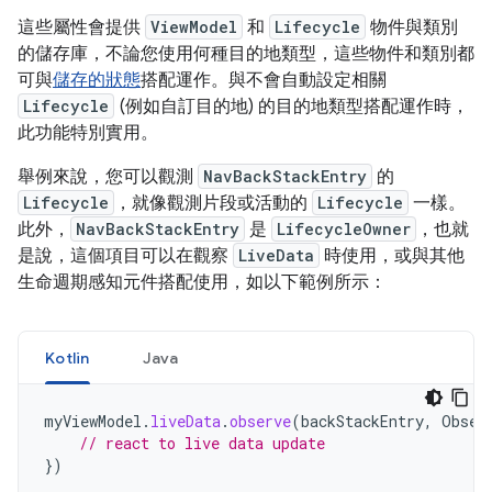
這些屬性會提供
ViewModel
和
Lifecycle
物件與類別
的儲存庫，不論您使用何種目的地類型，這些物件和類別都
可與
儲存的狀態
搭配運作。與不會自動設定相關
Lifecycle
(例如自訂目的地) 的目的地類型搭配運作時，
此功能特別實用。
舉例來說，您可以觀測
NavBackStackEntry
的
Lifecycle
，就像觀測片段或活動的
Lifecycle
一樣。
此外，
NavBackStackEntry
是
LifecycleOwner
，也就
是說，這個項目可以在觀察
LiveData
時使用，或與其他
生命週期感知元件搭配使用，如以下範例所示：
Kotlin
Java
myViewModel
.
liveData
.
observe
(
backStackEntry
,
Obser
// react to live data update
})