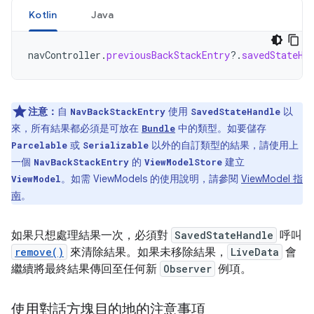
Kotlin
Java
navController
.
previousBackStackEntry
?.
savedStateHa
注意：
自
使用
以
NavBackStackEntry
SavedStateHandle
來，所有結果都必須是可放在
中的類型。如要儲存
Bundle
或
以外的自訂類型的結果，請使用上
Parcelable
Serializable
一個
的
建立
NavBackStackEntry
ViewModelStore
。如需 ViewModels 的使用說明，請參閱
ViewModel 指
ViewModel
南
。
如果只想處理結果一次，必須對
SavedStateHandle
呼叫
remove()
來清除結果。如果未移除結果，
LiveData
會
繼續將最終結果傳回至任何新
Observer
例項。
使用對話方塊目的地的注意事項