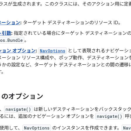
ラスが生成されます。このクラスには、そのアクション用に定
ネーション
:
ターゲット デスティネーションのリソース ID。
ト引数
:
指定されている場合にターゲット デスティネーション
.os.Bundle
。
ション オプション
:
NavOptions
として表現されるナビゲーショ
メーション リソース構成や、ポップ動作、デスティネーション
うかの設定など、ターゲット デスティネーションとの間の遷移
す。
e のオプション
、
navigate()
は新しいデスティネーションをバックスタック
るには、追加のナビゲーション オプションを
navigate()
呼
使用して、
NavOptions
のインスタンスを作成できます。
Nav