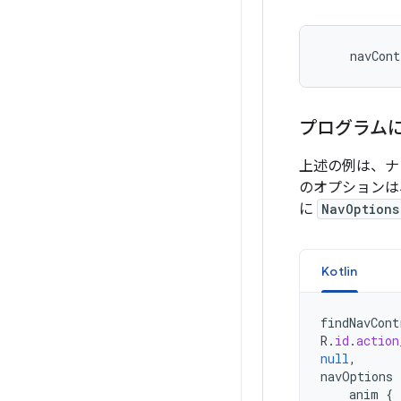
navCont
プログラム
上述の例は、ナビ
のオプションは
に
NavOptions
Kotlin
findNavCont
R
.
id
.
action
null
,
navOptions
anim
{