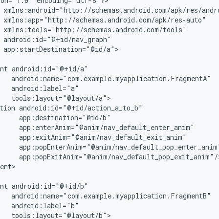
ion="1.0"
encoding="utf-8"?>

app:startDestination="@id/a">

nt
tion
ent>

nt