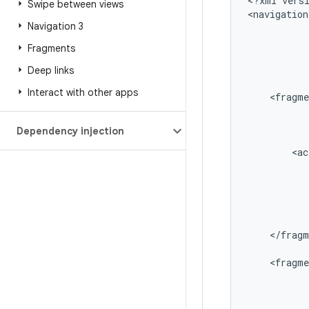
<?xml
vers
Swipe between views
<navigation
Navigation 3
Fragments
Deep links
Interact with other apps
<fragme
Dependency injection
<ac
</fragm
<fragme