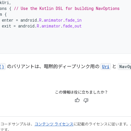
kUri
,
ons
{
// Use the Kotlin DSL for building NavOptions
m
{
enter
=
android
.
R
.
animator
.
fade_in
exit
=
android
.
R
.
animator
.
fade_out
()
のバリアントは、暗黙的ディープリンク用の
Uri
と
NavO
この情報は役に立ちましたか？
やコードサンプルは、
コンテンツ ライセンス
に記載のライセンスに従います。Java
標です。