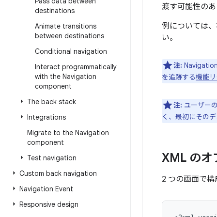
Pass data between
渡す可能性のあ
destinations
例については
Animate transitions
between destinations
い。
Conditional navigation
注:
Navigati
Interact programmatically
with the Navigation
を追跡する
機能リ
component
The back stack
注:
ユーザーの
く、最初にそのデ
Integrations
Migrate to the Navigation
component
XML の
Test navigation
Custom back navigation
2 つの画面で
Navigation Event
Responsive design