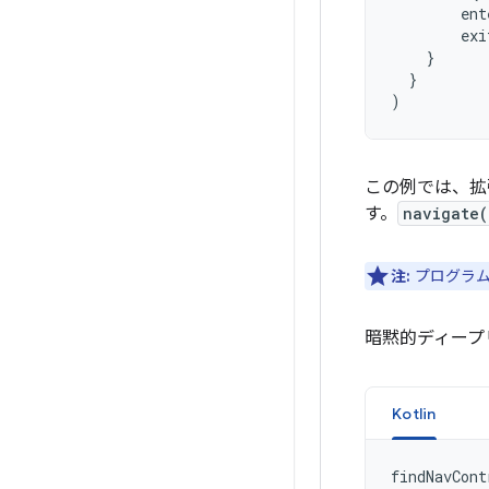
ent
exi
}
}
)
この例では、
す。
navigate(
注:
プログラ
暗黙的ディープ
Kotlin
findNavCont