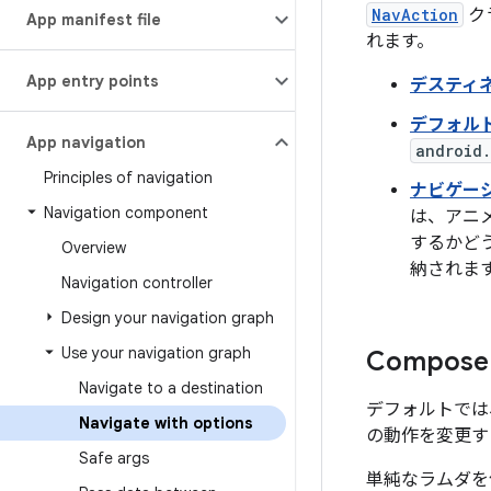
NavAction
ク
App manifest file
れます。
App entry points
デスティ
デフォル
App navigation
android
Principles of navigation
ナビゲー
Navigation component
は、アニ
するかど
Overview
納されま
Navigation controller
Design your navigation graph
Use your navigation graph
Compos
Navigate to a destination
デフォルトでは
Navigate with options
の動作を変更す
Safe args
単純なラムダを