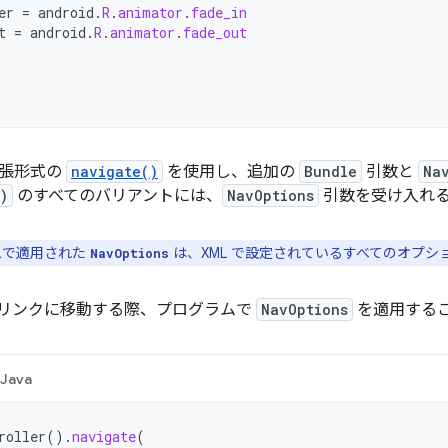
er
=
android
.
R
.
animator
.
fade_in
t
=
android
.
R
.
animator
.
fade_out
拡張形式の
navigate()
を使用し、追加の
Bundle
引数と
Na
)
のすべてのバリアントには、
NavOptions
引数を受け入れる
ムで適用された
は、XML で設定されているすべてのオプシ
NavOptions
リンクに移動する際、プログラムで
NavOptions
を適用する
Java
roller
().
navigate
(