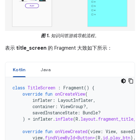
图 1.
知识问答游戏导航流程。
表示
title_screen
的 Fragment 大致如下所示：
Kotlin
Java
class
TitleScreen
:
Fragment
()
{
override
fun
onCreateView
(
inflater
:
LayoutInflater
,
container
:
ViewGroup?,
savedInstanceState
:
Bundle?
)
=
inflater
.
inflate
(
R
.
layout
.
fragment_title_s
override
fun
onViewCreated
(
view
:
View
,
savedIn
view
.
findViewById<Button>
(
R
.
id
.
play_btn
).
s