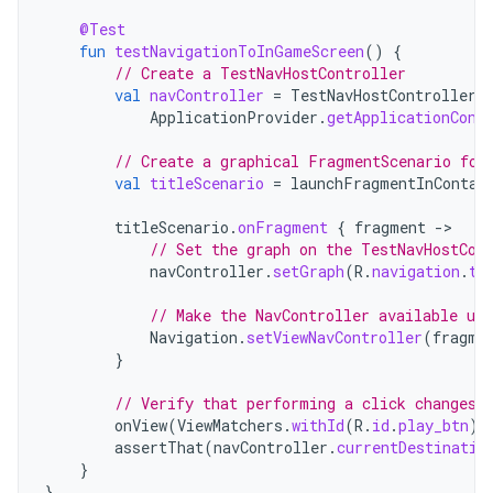
@Test
fun
testNavigationToInGameScreen
()
{
// Create a TestNavHostController
val
navController
=
TestNavHostController
(
ApplicationProvider
.
getApplicationCont
// Create a graphical FragmentScenario for
val
titleScenario
=
launchFragmentInContai
titleScenario
.
onFragment
{
fragment
-
// Set the graph on the TestNavHostCon
navController
.
setGraph
(
R
.
navigation
.
tr
// Make the NavController available us
Navigation
.
setViewNavController
(
fragme
}
// Verify that performing a click changes 
onView
(
ViewMatchers
.
withId
(
R
.
id
.
play_btn
))
assertThat
(
navController
.
currentDestinatio
}
}