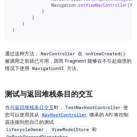
Navigation
.
setViewNavController
(
fr
}
}
}
}
通过这种方法，
NavController
在
onViewCreated()
被调用之前就已可用，因而 Fragment 能够在不引起崩溃的
情况下使用
NavigationUI
方法。
测试与返回堆栈条目的交互
当
与返回堆栈条目交互
时，
TestNavHostController
使
您可以使用其从
NavHostController
继承的 API 将控制
器连接到您自己的测试
LifecycleOwner
、
ViewModelStore
和
OnBackPressedDispatcher
。