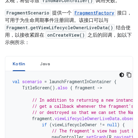
太晚，将会导致
findNavController()
调用失败。
FragmentScenario
提供一个
FragmentFactory
接口，
可用于为生命周期事件注册回调。该接口可以与
Fragment.getViewLifecycleOwnerLiveData()
结合使
用，以接收紧跟在
onCreateView()
之后的回调，如以下
示例所示：
Kotlin
Java
val
scenario
=
launchFragmentInContainer
{
TitleScreen
().
also
{
fragment
-
>

// In addition to returning a new instance
// get a callback whenever the fragment's 
// or destroyed so that we can set the NavC
fragment
.
viewLifecycleOwnerLiveData
.
observ
if
(
viewLifecycleOwner
!=
null
)
{
// The fragment's view has just be
navController
.
setGraph
(
R
.
navigatio