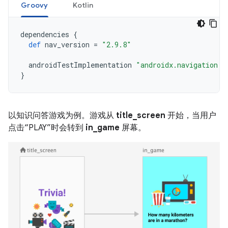
Groovy
Kotlin
dependencies
{
def
nav_version
=
"2.9.8"
androidTestImplementation
"androidx.navigation:n
}
以知识问答游戏为例。游戏从
title_screen
开始，当用户
点击“PLAY”时会转到
in_game
屏幕。