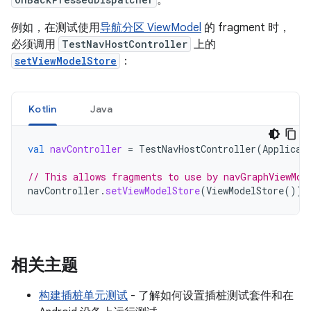
例如，在测试使用
导航分区 ViewModel
的 fragment 时，
必须调用
TestNavHostController
上的
setViewModelStore
：
Kotlin
Java
val
navController
=
TestNavHostController
(
Applicat
// This allows fragments to use by navGraphViewMod
navController
.
setViewModelStore
(
ViewModelStore
())
相关主题
构建插桩单元测试
- 了解如何设置插桩测试套件和在