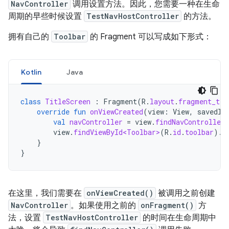
NavController
调用设置方法。因此，您需要一种在生命
周期的早些时候设置
TestNavHostController
的方法。
拥有自己的
Toolbar
的 Fragment 可以写成如下形式：
Kotlin
Java
class
TitleScreen
:
Fragment
(
R
.
layout
.
fragment_tit
override
fun
onViewCreated
(
view
:
View
,
savedIn
val
navController
=
view
.
findNavController
view
.
findViewById<Toolbar>
(
R
.
id
.
toolbar
).
s
}
}
在这里，我们需要在
onViewCreated()
被调用之前创建
NavController
。如果使用之前的
onFragment()
方
法，设置
TestNavHostController
的时间在生命周期中