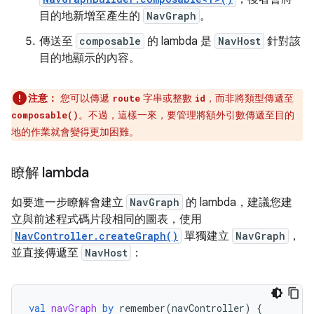
目的地新增至產生的
NavGraph
。
傳送至
composable
的 lambda 是
NavHost
針對該
目的地顯示的內容。
注意：
您可以傳遞
字串或整數
，而非將類型傳遞至
route
id
。不過，這樣一來，要管理將額外引數傳遞至目的
composable()
地的作業就會變得更加困難。
瞭解 lambda
如要進一步瞭解會建立
NavGraph
的 lambda，建議您建
立與前述程式碼片段相同的圖表，使用
NavController.createGraph()
單獨建立
NavGraph
，
並直接傳遞至
NavHost
：
val
navGraph
by
remember
(
navController
)
{