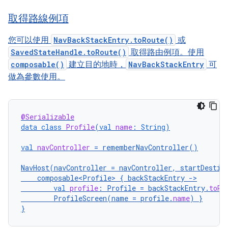
取得路線例項
您可以使用
NavBackStackEntry.toRoute()
或
SavedStateHandle.toRoute()
取得路由例項。使用
composable()
建立目的地時，
NavBackStackEntry
可
做為參數使用。
@Serializable
data
class
Profile
(
val
name
:
String
)
val
navController
=
rememberNavController
()
NavHost
(
navController
=
navController
,
startDestin
composable<Profile>
{
backStackEntry
-
val
profile
:
Profile
=
backStackEntry
.
toRo
ProfileScreen
(
name
=
profile
.
name
)
}
}