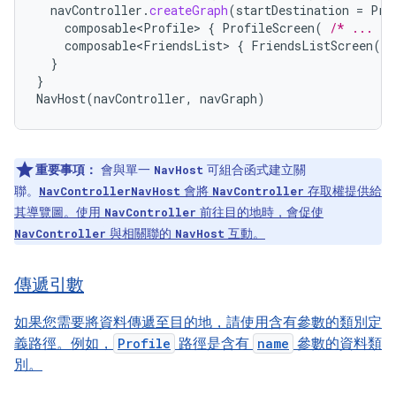
navController
.
createGraph
(
startDestination
=
Pro
composable<Profile>
{
ProfileScreen
(
/* ... */
composable<FriendsList>
{
FriendsListScreen
(
/
}
}
NavHost
(
navController
,
navGraph
)
重要事項：
會與單一
可組合函式建立關
NavHost
聯。
會將
存取權提供給
NavController
NavHost
NavController
其導覽圖。使用
前往目的地時，會促使
NavController
與相關聯的
互動。
NavController
NavHost
傳遞引數
如果您需要將資料傳遞至目的地，請使用含有參數的類別定
義路徑。例如，
Profile
路徑是含有
name
參數的資料類
別。