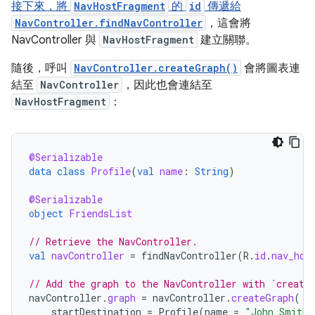
接下來，將
NavHostFragment
的
id
傳遞給
NavController.findNavController
，這會將
NavController 與
NavHostFragment
建立關聯。
隨後，呼叫
NavController.createGraph()
會將圖表連
結至
NavController
，因此也會連結至
NavHostFragment
：
@Serializable
data
class
Profile
(
val
name
:
String
)
@Serializable
object
FriendsList
// Retrieve the NavController.
val
navController
=
findNavController
(
R
.
id
.
nav_hos
// Add the graph to the NavController with `create
navController
.
graph
=
navController
.
createGraph
(
startDestination
=
Profile
(
name
=
"John Smith"