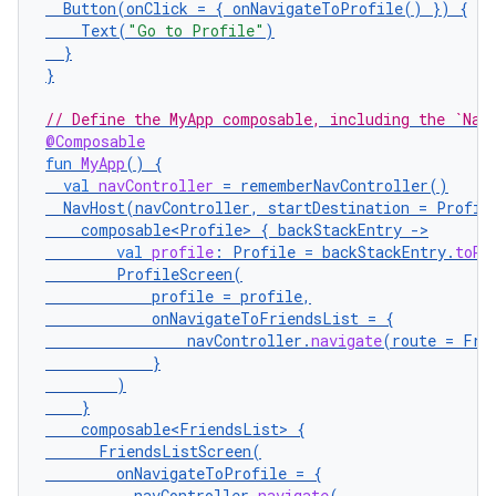
Button
(
onClick
=
{
onNavigateToProfile
()
})
{
Text
(
"Go to Profile"
)
}
}
// Define the MyApp composable, including the `Nav
@Composable
fun
MyApp
()
{
val
navController
=
rememberNavController
()
NavHost
(
navController
,
startDestination
=
Profil
composable<Profile>
{
backStackEntry
-
val
profile
:
Profile
=
backStackEntry
.
toRo
ProfileScreen
(
profile
=
profile
,
onNavigateToFriendsList
=
{
navController
.
navigate
(
route
=
Fri
}
)
}
composable<FriendsList>
{
FriendsListScreen
(
onNavigateToProfile
=
{
navController
.
navigate
(