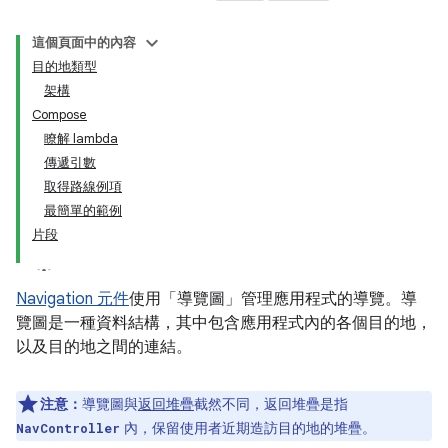
這個頁面中的內容
目的地類型
架構
Compose
瞭解 lambda
傳遞引數
取得路線例項
最簡單的範例
片段
Navigation 元件
使用「導覽圖」
管理應用程式的導覽。導
覽圖是一種資料結構，其中包含應用程式內的各個目的地，
以及目的地之間的連結。
注意：
導覽圖與
返回堆疊
截然不同，返回堆疊是指
內，保留使用者近期造訪目的地的堆疊。
NavController