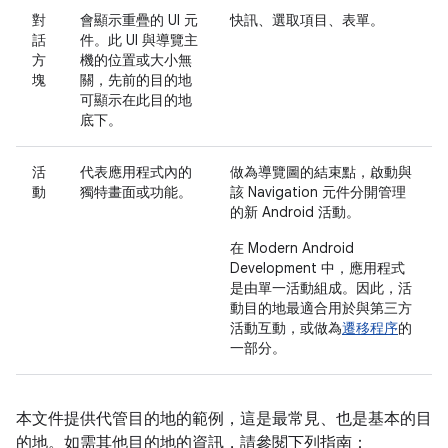
對
會顯示重疊的 UI 元
快訊、選取項目、表單。
話
件。此 UI 與導覽主
方
機的位置或大小無
塊
關，先前的目的地
可顯示在此目的地
底下。
活
代表應用程式內的
做為導覽圖的結束點，啟動與
動
獨特畫面或功能。
該 Navigation 元件分開管理
的新 Android 活動。
在 Modern Android
Development 中，應用程式
是由單一活動組成。因此，活
動目的地最適合用於與第三方
活動互動，或做為
遷移程序
的
一部分。
本文件提供代管目的地的範例，這是最常見、也是基本的目
的地。如需其他目的地的資訊，請參閱下列指南：