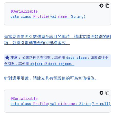
@Serializable
data
class
Profile
(
val
name
:
String
)
每當您需要將引數傳遞至該目的地時，請建立路徑類別的例
項，並將引數傳遞至類別建構函式。
注意：
如果路徑含有引數，請使用
；如果路徑不
data class
含引數，請使用
或
。
object
data object
針對選用引數，請建立具有預設值的可為空值欄位。
@Serializable
data
class
Profile
(
val
nickname
:
String?
=
null
)