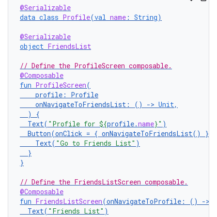
@Serializable
data
class
Profile
(
val
name
:
String
)
@Serializable
object
FriendsList
// Define the ProfileScreen composable.
@Composable
fun
ProfileScreen
(
profile
:
Profile
onNavigateToFriendsList
:
()
-
>
Unit
,
)
{
Text
(
"Profile for 
${
profile
.
name
}
"
)
Button
(
onClick
=
{
onNavigateToFriendsList
()
})
Text
(
"Go to Friends List"
)
}
}
// Define the FriendsListScreen composable.
@Composable
fun
FriendsListScreen
(
onNavigateToProfile
:
()
-
>
Text
(
"Friends List"
)