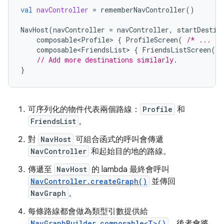
val
navController
=
rememberNavController
()
NavHost
(
navController
=
navController
,
startDestin
composable<Profile>
{
ProfileScreen
(
/* ... */
composable<FriendsList>
{
FriendsListScreen
(
/
// Add more destinations similarly.
}
可序列化的物件代表兩個路線：
Profile
和
FriendsList
。
對
NavHost
可組合函式的呼叫會傳遞
NavController
和起始目的地的路線。
傳遞至
NavHost
的 lambda 最終會呼叫
NavController.createGraph()
並傳回
NavGraph
。
每條路線都會做為類型引數提供給
NavGraphBuilder.composable<T>()
，後者會將