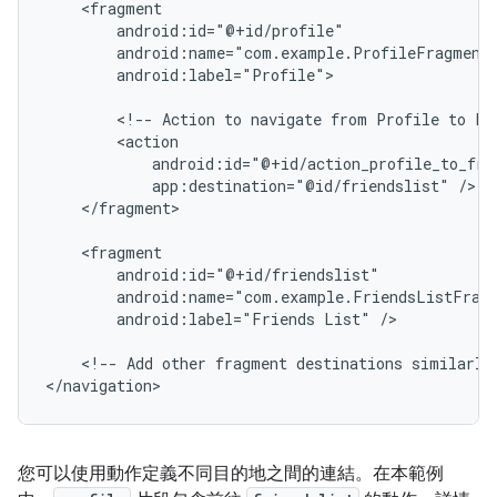
android:label="Profile">

<!--
Action
to
navigate
from
Profile
to
Fr
app:destination="@id/friendslist"
</fragment>

android:label="Friends
List"
/>

<!--
Add
other
fragment
destinations
similarly
您可以使用動作定義不同目的地之間的連結。在本範例