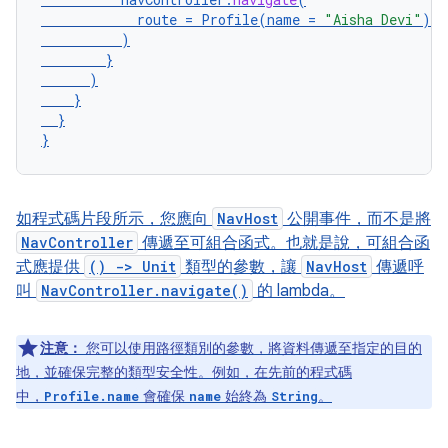
route
=
Profile
(
name
=
"Aisha Devi"
)
)
}
)
}
}
}
如程式碼片段所示，您應向
NavHost
公開事件，而不是將
NavController
傳遞至可組合函式。也就是說，可組合函
式應提供
() -> Unit
類型的參數，讓
NavHost
傳遞呼
叫
NavController.navigate()
的 lambda。
注意：
您可以使用路徑類別的參數，將資料傳遞至指定的目的
地，並確保完整的類型安全性。例如，在先前的程式碼
中，
會確保
始終為
。
Profile.name
name
String