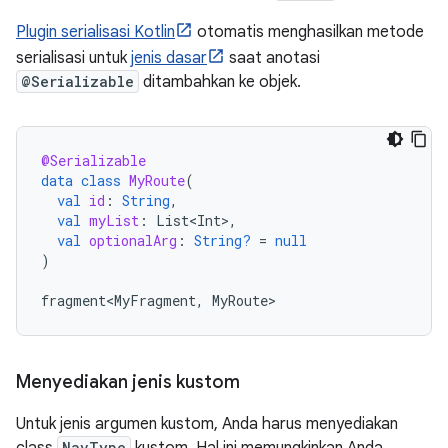
Plugin serialisasi Kotlin
otomatis menghasilkan metode
serialisasi untuk
jenis dasar
saat anotasi
@Serializable
ditambahkan ke objek.
@Serializable
data
class
MyRoute
(
val
id
:
String
,
val
myList
:
List<Int>
,
val
optionalArg
:
String?
=
null
)
fragment<MyFragment
,
MyRoute
Menyediakan jenis kustom
Untuk jenis argumen kustom, Anda harus menyediakan
class
NavType
kustom. Hal ini memungkinkan Anda