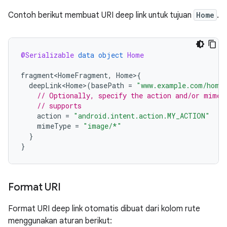
Contoh berikut membuat URI deep link untuk tujuan
Home
.
@Serializable
data
object
Home
fragment<HomeFragment
,
Home
>
{
deepLink<Home>
(
basePath
=
"www.example.com/home
// Optionally, specify the action and/or mime 
// supports
action
=
"android.intent.action.MY_ACTION"
mimeType
=
"image/*"
}
}
Format URI
Format URI deep link otomatis dibuat dari kolom rute
menggunakan aturan berikut: