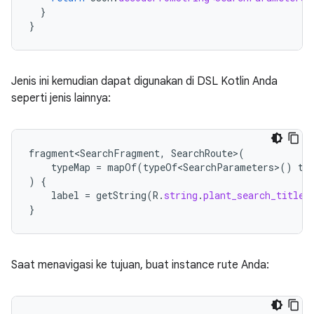
}
}
Jenis ini kemudian dapat digunakan di DSL Kotlin Anda
seperti jenis lainnya:
fragment<SearchFragment
,
SearchRoute
>
(
typeMap
=
mapOf
(
typeOf<SearchParameters>
()
to
)
{
label
=
getString
(
R
.
string
.
plant_search_title
)
}
Saat menavigasi ke tujuan, buat instance rute Anda: