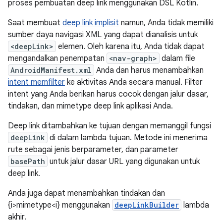
proses pembuatan deep link menggunakan DSL Kotlin.
Saat membuat
deep link implisit
namun, Anda tidak memiliki
sumber daya navigasi XML yang dapat dianalisis untuk
<deepLink>
elemen. Oleh karena itu, Anda tidak dapat
mengandalkan penempatan
<nav-graph>
dalam file
AndroidManifest.xml
Anda dan harus menambahkan
intent memfilter
ke aktivitas Anda secara manual. Filter
intent yang Anda berikan harus cocok dengan jalur dasar,
tindakan, dan mimetype deep link aplikasi Anda.
Deep link ditambahkan ke tujuan dengan memanggil fungsi
deepLink
di dalam lambda tujuan. Metode ini menerima
rute sebagai jenis berparameter, dan parameter
basePath
untuk jalur dasar URL yang digunakan untuk
deep link.
Anda juga dapat menambahkan tindakan dan
{i>mimetype<i} menggunakan
deepLinkBuilder
lambda
akhir.