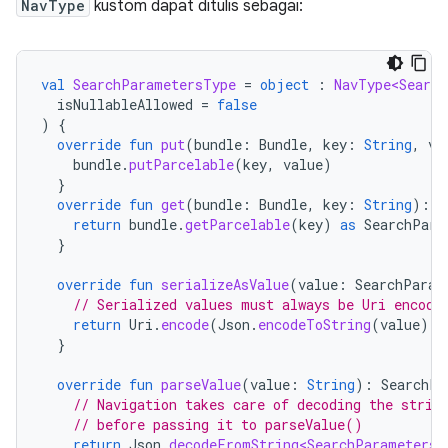
NavType
kustom dapat ditulis sebagai:
val
SearchParametersType
=
object
:
NavType<Search
isNullableAllowed
=
false
)
{
override
fun
put
(
bundle
:
Bundle
,
key
:
String
,
va
bundle
.
putParcelable
(
key
,
value
)
}
override
fun
get
(
bundle
:
Bundle
,
key
:
String
):
S
return
bundle
.
getParcelable
(
key
)
as
SearchPara
}
override
fun
serializeAsValue
(
value
:
SearchParam
// Serialized values must always be Uri encode
return
Uri
.
encode
(
Json
.
encodeToString
(
value
))
}
override
fun
parseValue
(
value
:
String
):
SearchPa
// Navigation takes care of decoding the strin
// before passing it to parseValue()
return
Json
.
decodeFromString<SearchParameters>