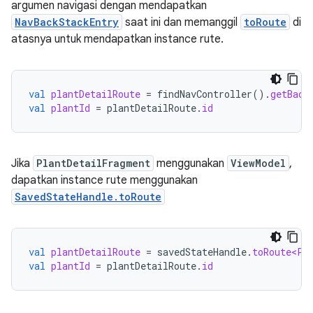
argumen navigasi dengan mendapatkan
NavBackStackEntry
saat ini dan memanggil
toRoute
di
atasnya untuk mendapatkan instance rute.
val
plantDetailRoute
=
findNavController
().
getBack
val
plantId
=
plantDetailRoute
.
id
Jika
PlantDetailFragment
menggunakan
ViewModel
,
dapatkan instance rute menggunakan
SavedStateHandle.toRoute
val
plantDetailRoute
=
savedStateHandle
.
toRoute<Pl
val
plantId
=
plantDetailRoute
.
id