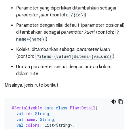
Parameter yang diperlukan ditambahkan sebagai
parameter jalur
(contoh:
/{id}
)
Parameter dengan nilai default (parameter opsional)
ditambahkan sebagai
parameter kueri
(contoh:
?
name={name}
)
Koleksi ditambahkan sebagai
parameter kueri
(contoh:
?items={value1}&items={value2}
)
Urutan parameter sesuai dengan urutan kolom
dalam rute
Misalnya, jenis rute berikut:
@Serializable
data
class
PlantDetail
(
val
id
:
String
,
val
name
:
String
,
val
colors
:
List<String>
,