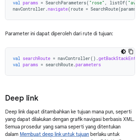
val
params
=
SearchParameters
(
"rose"
,
listOf
(
"ava
navController
.
navigate
(
route
=
SearchRoute
(
params
)
Parameter ini dapat diperoleh dari rute di tujuan:
val
searchRoute
=
navController
().
getBackStackEntr
val
params
=
searchRoute
.
parameters
Deep link
Deep link dapat ditambahkan ke tujuan mana pun, seperti
yang dapat dilakukan dengan grafik navigasi berbasis XML.
Semua prosedur yang sama seperti yang ditentukan
dalam
Membuat deep link untuk tujuan
berlaku untuk