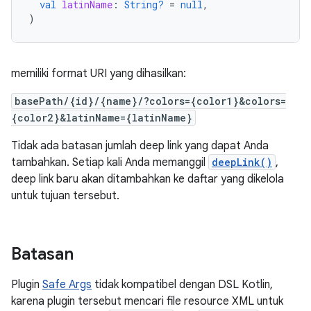
val
latinName
:
String?
=
null
,
)
memiliki format URI yang dihasilkan:
basePath/{id}/{name}/?colors={color1}&colors=
{color2}&latinName={latinName}
Tidak ada batasan jumlah deep link yang dapat Anda
tambahkan. Setiap kali Anda memanggil
deepLink()
,
deep link baru akan ditambahkan ke daftar yang dikelola
untuk tujuan tersebut.
Batasan
Plugin
Safe Args
tidak kompatibel dengan DSL Kotlin,
karena plugin tersebut mencari file resource XML untuk