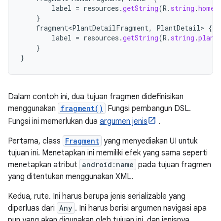
label
=
resources
.
getString
(
R
.
string
.
home_
}
fragment<PlantDetailFragment
,
PlantDetail
>
{
label
=
resources
.
getString
(
R
.
string
.
plant
}
}
Dalam contoh ini, dua tujuan fragmen didefinisikan
menggunakan
fragment()
Fungsi pembangun DSL.
Fungsi ini memerlukan dua
argumen jenis
.
Pertama, class
Fragment
yang menyediakan UI untuk
tujuan ini. Menetapkan ini memiliki efek yang sama seperti
menetapkan atribut
android:name
pada tujuan fragmen
yang ditentukan menggunakan XML.
Kedua, rute. Ini harus berupa jenis serializable yang
diperluas dari
Any
. Ini harus berisi argumen navigasi apa
pun yang akan digunakan oleh tujuan ini, dan jenisnya.