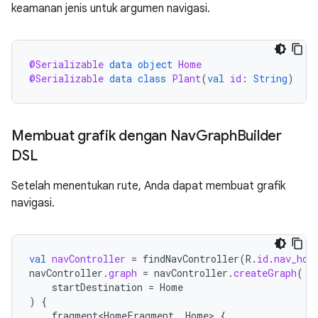
keamanan jenis untuk argumen navigasi.
@Serializable
data
object
Home
@Serializable
data
class
Plant
(
val
id
:
String
)
Membuat grafik dengan Nav
Graph
Builder
DSL
Setelah menentukan rute, Anda dapat membuat grafik
navigasi.
val
navController
=
findNavController
(
R
.
id
.
nav_hos
navController
.
graph
=
navController
.
createGraph
(
startDestination
=
Home
)
{
fragment<HomeFragment
,
Home
>
{