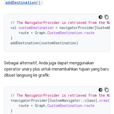
addDestination()
:
// The NavigatorProvider is retrieved from the Nav
val
customDestination
=
navigatorProvider
[
CustomNa
route
=
Graph
.
CustomDestination
.
route
}
addDestination
(
customDestination
)
Sebagai alternatif, Anda juga dapat menggunakan
operator unary plus untuk menambahkan tujuan yang baru
dibuat langsung ke grafik:
// The NavigatorProvider is retrieved from the Nav
+
navigatorProvider
[
CustomNavigator
::
class
]
.
createD
route
=
Graph
.
CustomDestination
.
route
}