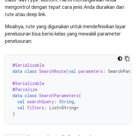
mengontrol dengan tepat cara jenis Anda diuraikan dari
rute atau deep link.
Misalnya, rute yang digunakan untuk mendefinisikan layar
penelusuran bisa berisi kelas yang mewakili parameter
penelusuran:
@Serializable
data
class
SearchRoute
(
val
parameters
:
SearchParam
@Serializable
@Parcelize
data
class
SearchParameters
(
val
searchQuery
:
String
,
val
filters
:
List<String>
)