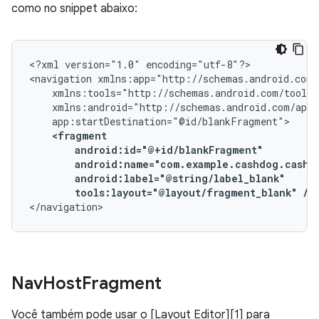
como no snippet abaixo:
<?xml
version="1.0"
encoding="utf-8"?>

<navigation
tools:layout="@layout/fragment_blank"
/>
</navigation>
Nav
Host
Fragment
Você também pode usar o [Layout Editor][1] para