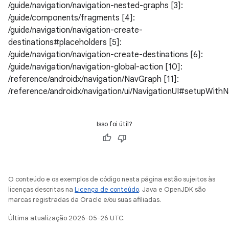
/guide/navigation/navigation-nested-graphs [3]:
/guide/components/fragments [4]:
/guide/navigation/navigation-create-
destinations#placeholders [5]:
/guide/navigation/navigation-create-destinations [6]:
/guide/navigation/navigation-global-action [10]:
/reference/androidx/navigation/NavGraph [11]:
/reference/androidx/navigation/ui/NavigationUI#setupWith
Isso foi útil?
O conteúdo e os exemplos de código nesta página estão sujeitos às
licenças descritas na
Licença de conteúdo
. Java e OpenJDK são
marcas registradas da Oracle e/ou suas afiliadas.
Última atualização 2026-05-26 UTC.