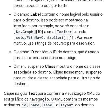
como um fragmento, uma atividade ou outra classe
personalizada no código-fonte.
O campo
Label
contém o nome legível pelo usuário
para o destino. Isso pode ser mostrado na
interface, por exemplo, se você conectar o
[
NavGraph
][10] a uma
Toolbar
usando
[
setupWithNavController()
][11]. Por esse
motivo, use strings de recurso para esse valor.
O campo
ID
contém o ID de destino, que é usado
para se referir ao destino no código.
O menu suspenso
Class
mostra o nome da classe
associada ao destino. Clique nesse menu suspenso
para mudar a classe associada para outro tipo de
destino.
Clique na guia
Text
para conferir a visualização XML do
seu gráfico de navegação. O XML contém os mesmos
atributos
id
,
name
,
label
e
layout
do destino,