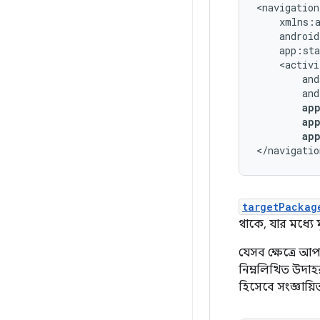
<navigation
ap
</navigatio
targetPackag
থাকে, যার মধ্যে ম
যেসব ক্ষেত্রে আপ
নিম্নলিখিত উদা
হিসেবে সংজ্ঞায়ি