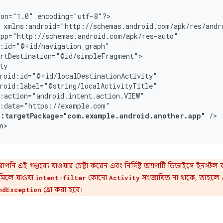
ion="1.0"
encoding="utf-8"?>

p:targetPackage="com.example.android.another.app"
/>

n>
পনি এই গন্তব্যে যাওয়ার চেষ্টা করেন এবং নির্দিষ্ট অ্যাপটি ডিভাইসে ইনস্টল 
 মিলে যাওয়া
কোনো
সংজ্ঞায়িত না থাকে, তাহলে
intent-filter
Activity
থ্রো করা হবে।
ndException