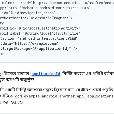
p:targetPackage="${applicationId}"
/>

n>
e
হিসেবে বর্তমান
applicationId
নির্দিষ্ট করলে এর পরিধি বর্তমা
ূল অ্যাপটি অন্তর্ভুক্ত।
নি একটি নির্দিষ্ট অ্যাপকে গন্তব্য হিসেবে চান, সেখানেও একই পদ্ধত
হরণটিতে
com.example.android.another.app
applicationI
ত করা হয়েছে।