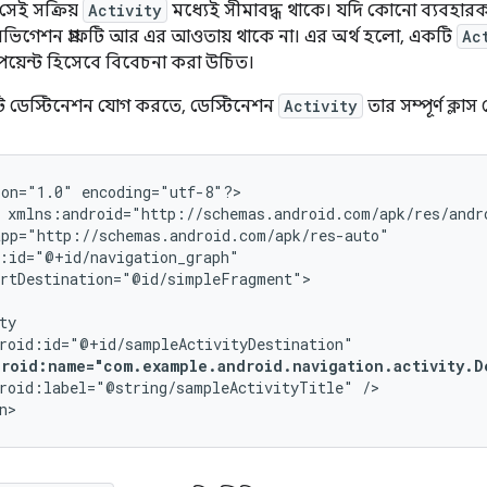
 সেই সক্রিয়
Activity
মধ্যেই সীমাবদ্ধ থাকে। যদি কোনো ব্যবহা
নেভিগেশন গ্রাফটি আর এর আওতায় থাকে না। এর অর্থ হলো, একটি
Ac
ডপয়েন্ট হিসেবে বিবেচনা করা উচিত।
টি ডেস্টিনেশন যোগ করতে, ডেস্টিনেশন
Activity
তার সম্পূর্ণ ক্লাস
ion="1.0"
encoding="utf-8"?>

rtDestination="@id/simpleFragment">

droid:name="com.example.android.navigation.activity.D
roid:label="@string/sampleActivityTitle"
/>

n>