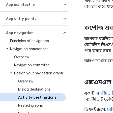
থাকাই সর্বোত্তম প
App manifest file
ব্যবহার করে থাকে
App entry points
কম্পোজ এ
App navigation
আপনার ন্যাভিগেশ
Principles of navigation
কোটলিন ডিএসএল
Navigation component
পাস করার সময়
Overview
আরও তথ্যের জন
Navigation controller
Design your navigation graph
এক্সএমএল
Overview
Dialog destinations
একটি
অ্যাক্টিভিট
Activity destinations
অ্যাক্টিভিটি ডেস্
Nested graphs
ডিফল্টরূপে,
নেভ