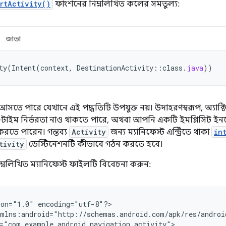
rtActivity()
ফাংশনের নিম্নলিখিত কলের সমতুল্য:
জাভা
ty
(
Intent
(
context
,
DestinationActivity
::
class
.
java
))
আসতে পারে যেখানে এই পদ্ধতিটি উপযুক্ত নয়। উদাহরণস্বরূপ, অ্যাক
াইম নির্ভরতা নাও থাকতে পারে, অথবা আপনি একটি ইমপ্লিসিট ইনটেন
দ করতে পারেন। গন্তব্য
Activity
জন্য ম্যানিফেস্ট এন্ট্রিতে থাকা
in
tivity
ডেস্টিনেশনটি কীভাবে গঠন করতে হবে।
িম্নলিখিত ম্যানিফেস্ট ফাইলটি বিবেচনা করুন:
ion="1.0"
encoding="utf-8"?>
