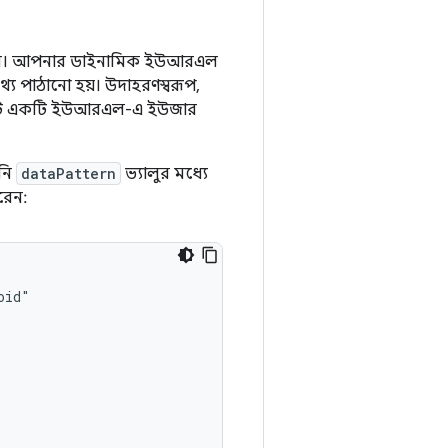
হয়েছিল। আপনার ডাইনামিক ইউআরএল
 পাঠানো হয়। উদাহরণস্বরূপ,
টে একটি ইউআরএল-এ ইউজার
নি
dataPattern
ভ্যালুর মধ্যে
রেন: