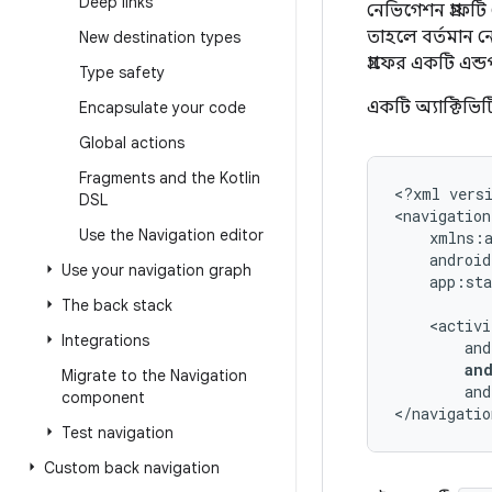
Deep links
নেভিগেশন গ্রাফটি
তাহলে বর্তমান 
New destination types
গ্রাফের একটি এন্
Type safety
একটি অ্যাক্টিভি
Encapsulate your code
Global actions
Fragments and the Kotlin
<?xml
vers
DSL
<navigation
Use the Navigation editor
Use your navigation graph
app:sta
The back stack
Integrations
an
Migrate to the Navigation
and
component
</navigatio
Test navigation
Custom back navigation