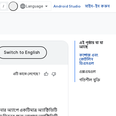
/
Android Studio
সাইন-ইন করুন
এই পৃষ্ঠায় যা যা
আছে
কম্পোজ এবং
কোটলিন
ডিএসএল
এক্সএমএল
এটি কাজে লেগেছে?
গতিশীল যুক্তি
র অ্যাপে একটিমাত্র অ্যাক্টিভিটি