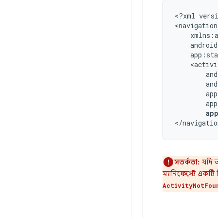
<?xml
vers
<navigation
ap
</navigatio
সতর্কতা:
যদি আ
ম্যানিফেস্টে একটি
ActivityNotFou