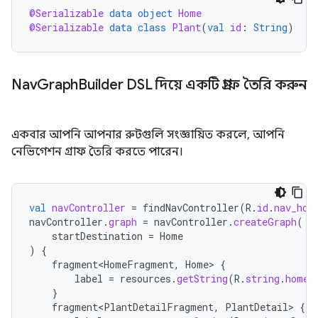
@Serializable
data
object
Home
@Serializable
data
class
Plant
(
val
id
:
String
)
Nav
Graph
Builder DSL দিয়ে একটি গ্রাফ তৈরি করুন
একবার আপনি আপনার রুটগুলি সংজ্ঞায়িত করলে, আপনি
নেভিগেশন গ্রাফ তৈরি করতে পারেন।
val
navController
=
findNavController
(
R
.
id
.
nav_hos
navController
.
graph
=
navController
.
createGraph
(
startDestination
=
Home
)
{
fragment<HomeFragment
,
Home
>
{
label
=
resources
.
getString
(
R
.
string
.
home_
}
fragment<PlantDetailFragment
,
PlantDetail
>
{