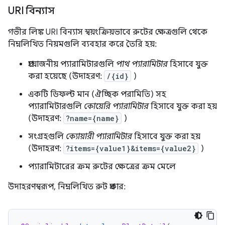
URI বিন্যাস
গভীর লিঙ্ক URI বিন্যাস স্বয়ংক্রিয়ভাবে রুটের ক্ষেত্রগুলি থেকে
নিম্নলিখিত নিয়মগুলি ব্যবহার করে তৈরি হয়:
প্রয়োজনীয় প্যারামিটারগুলি
পাথ প্যারামিটার
হিসাবে যুক্ত
করা হয়েছে (উদাহরণ:
/{id}
)
একটি ডিফল্ট মান (ঐচ্ছিক পরামিতি) সহ
প্যারামিটারগুলি
কোয়েরি প্যারামিটার
হিসাবে যুক্ত করা হয়
(উদাহরণ:
?name={name}
)
সংগ্রহগুলি
ক্যোয়ারী প্যারামিটার
হিসাবে যুক্ত করা হয়
(উদাহরণ:
?items={value1}&items={value2}
)
প্যারামিটারের ক্রম রুটের ক্ষেত্রের ক্রম মেলে
উদাহরণস্বরূপ, নিম্নলিখিত রুট প্রকার: