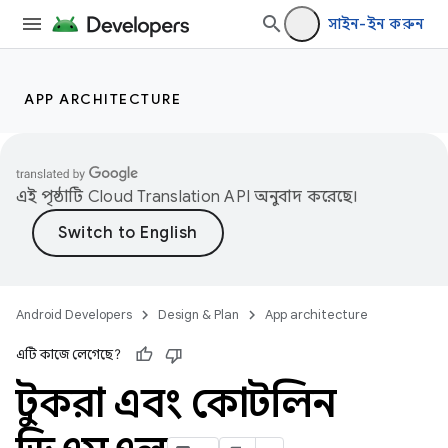
সাইন-ইন করুন
APP ARCHITECTURE
এই পৃষ্ঠাটি
Cloud Translation API
অনুবাদ করেছে।
Android Developers
Design & Plan
App architecture
এটি কাজে লেগেছে?
টুকরা এবং কোটলিন