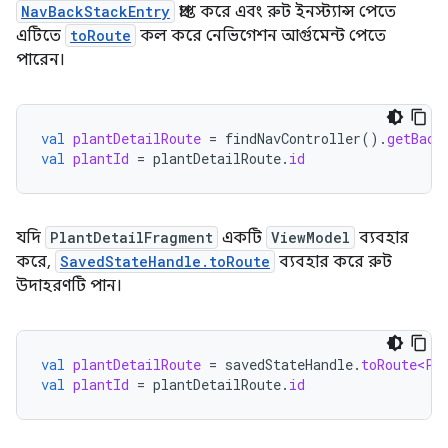
NavBackStackEntry
প্রাপ্ত করে এবং রুট ইনস্ট্যান্স পেতে
এটিতে
toRoute
কল করে নেভিগেশন আর্গুমেন্ট পেতে
পারেন।
val
plantDetailRoute
=
findNavController
().
getBack
val
plantId
=
plantDetailRoute
.
id
যদি
PlantDetailFragment
একটি
ViewModel
ব্যবহার
করে,
SavedStateHandle.toRoute
ব্যবহার করে রুট
উদাহরণটি পান।
val
plantDetailRoute
=
savedStateHandle
.
toRoute<Pl
val
plantId
=
plantDetailRoute
.
id