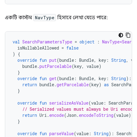
একটি কাস্টম
NavType
হিসাবে লেখা যেতে পারে:
val
SearchParametersType
=
object
:
NavType<Search
isNullableAllowed
=
false
)
{
override
fun
put
(
bundle
:
Bundle
,
key
:
String
,
va
bundle
.
putParcelable
(
key
,
value
)
}
override
fun
get
(
bundle
:
Bundle
,
key
:
String
):
S
return
bundle
.
getParcelable
(
key
)
as
SearchPara
}
override
fun
serializeAsValue
(
value
:
SearchParam
// Serialized values must always be Uri encode
return
Uri
.
encode
(
Json
.
encodeToString
(
value
))
}
override
fun
parseValue
(
value
:
String
):
SearchPa