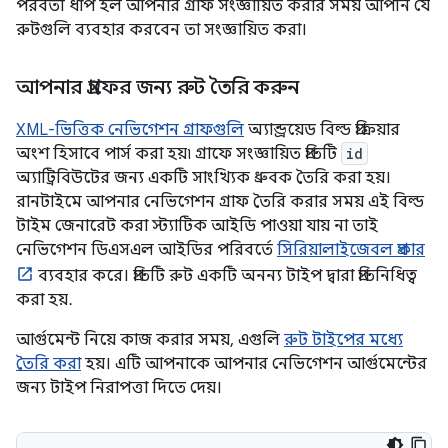
পরবর্তী ধাপ হল আপনার গ্রাফ সংজ্ঞায়িত করার সময় আপনি যে
রুটগুলি ব্যবহার করবেন তা সংজ্ঞায়িত করা।
আপনার গ্রাফের জন্য রুট তৈরি করুন
XML-ভিত্তিক নেভিগেশন গ্রাফগুলি
অ্যান্ড্রয়েড বিল্ড প্রক্রিয়ার
অংশ হিসাবে পার্স করা হয়৷ গ্রাফে সংজ্ঞায়িত প্রতিটি
id
অ্যাট্রিবিউটের জন্য একটি সাংখ্যিক ধ্রুবক তৈরি করা হয়।
রানটাইমে আপনার নেভিগেশন গ্রাফ তৈরি করার সময় এই বিল্ড
টাইম জেনারেট করা স্ট্যাটিক আইডি পাওয়া যায় না তাই
নেভিগেশন ডিএসএল আইডির পরিবর্তে
সিরিয়ালাইজেবল প্রকার
ব্যবহার করে। প্রতিটি রুট একটি অনন্য টাইপ দ্বারা প্রতিনিধিত্ব
করা হয়.
আর্গুমেন্ট নিয়ে কাজ করার সময়, এগুলি
রুট টাইপের মধ্যে
তৈরি করা
হয়। এটি আপনাকে আপনার নেভিগেশন আর্গুমেন্টের
জন্য টাইপ নিরাপত্তা দিতে দেয়।