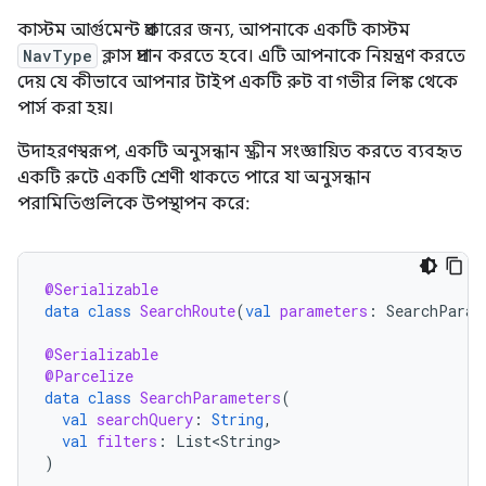
কাস্টম আর্গুমেন্ট প্রকারের জন্য, আপনাকে একটি কাস্টম
NavType
ক্লাস প্রদান করতে হবে। এটি আপনাকে নিয়ন্ত্রণ করতে
দেয় যে কীভাবে আপনার টাইপ একটি রুট বা গভীর লিঙ্ক থেকে
পার্স করা হয়।
উদাহরণস্বরূপ, একটি অনুসন্ধান স্ক্রীন সংজ্ঞায়িত করতে ব্যবহৃত
একটি রুটে একটি শ্রেণী থাকতে পারে যা অনুসন্ধান
পরামিতিগুলিকে উপস্থাপন করে:
@Serializable
data
class
SearchRoute
(
val
parameters
:
SearchParam
@Serializable
@Parcelize
data
class
SearchParameters
(
val
searchQuery
:
String
,
val
filters
:
List<String>
)