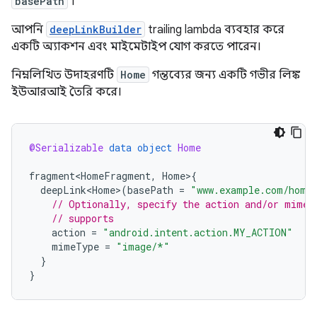
basePath
।
আপনি
deepLinkBuilder
trailing lambda ব্যবহার করে
একটি অ্যাকশন এবং মাইমেটাইপ যোগ করতে পারেন।
নিম্নলিখিত উদাহরণটি
Home
গন্তব্যের জন্য একটি গভীর লিঙ্ক
ইউআরআই তৈরি করে।
@Serializable
data
object
Home
fragment<HomeFragment
,
Home
>
{
deepLink<Home>
(
basePath
=
"www.example.com/home
// Optionally, specify the action and/or mime 
// supports
action
=
"android.intent.action.MY_ACTION"
mimeType
=
"image/*"
}
}