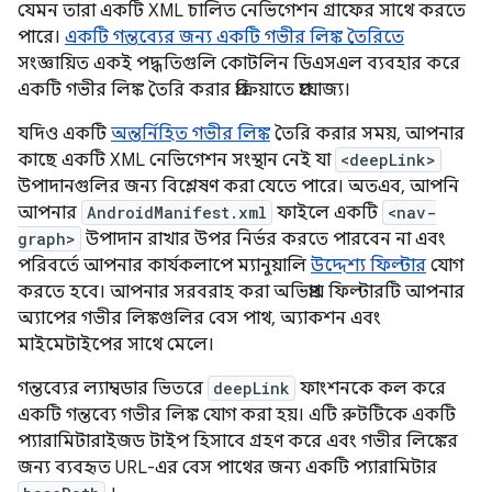
যেমন তারা একটি XML চালিত নেভিগেশন গ্রাফের সাথে করতে
পারে।
একটি গন্তব্যের জন্য একটি গভীর লিঙ্ক তৈরিতে
সংজ্ঞায়িত একই পদ্ধতিগুলি কোটলিন ডিএসএল ব্যবহার করে
একটি গভীর লিঙ্ক তৈরি করার প্রক্রিয়াতে প্রযোজ্য।
যদিও একটি
অন্তর্নিহিত গভীর লিঙ্ক
তৈরি করার সময়, আপনার
কাছে একটি XML নেভিগেশন সংস্থান নেই যা
<deepLink>
উপাদানগুলির জন্য বিশ্লেষণ করা যেতে পারে। অতএব, আপনি
আপনার
AndroidManifest.xml
ফাইলে একটি
<nav-
graph>
উপাদান রাখার উপর নির্ভর করতে পারবেন না এবং
পরিবর্তে আপনার কার্যকলাপে ম্যানুয়ালি
উদ্দেশ্য ফিল্টার
যোগ
করতে হবে। আপনার সরবরাহ করা অভিপ্রায় ফিল্টারটি আপনার
অ্যাপের গভীর লিঙ্কগুলির বেস পাথ, অ্যাকশন এবং
মাইমেটাইপের সাথে মেলে।
গন্তব্যের ল্যাম্বডার ভিতরে
deepLink
ফাংশনকে কল করে
একটি গন্তব্যে গভীর লিঙ্ক যোগ করা হয়। এটি রুটটিকে একটি
প্যারামিটারাইজড টাইপ হিসাবে গ্রহণ করে এবং গভীর লিঙ্কের
জন্য ব্যবহৃত URL-এর বেস পাথের জন্য একটি প্যারামিটার