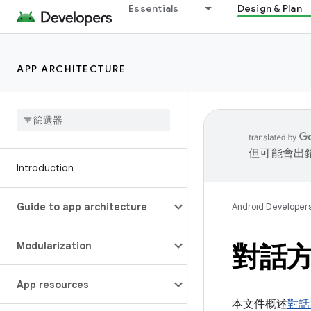
Essentials
Design & Plan
APP ARCHITECTURE
但可能會出
Introduction
Guide to app architecture
Android Developer
Modularization
對話
App resources
本文件概述
對話