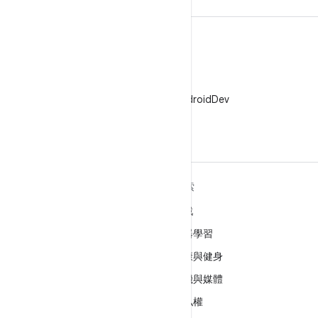
X
在 X 中追蹤 @AndroidDev
深入瞭解 ANDROID
探索
Android
遊戲
企業專用 Android
機器學習
安全性
健康與健身
原始碼
相機與媒體
新聞
隱私權