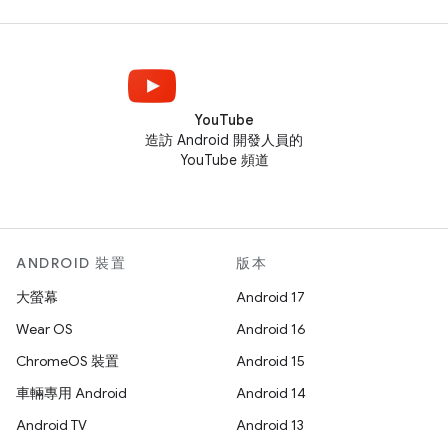
YouTube
造訪 Android 開發人員的
YouTube 頻道
ANDROID 裝置
版本
大螢幕
Android 17
Wear OS
Android 16
ChromeOS 裝置
Android 15
車輛專用 Android
Android 14
Android TV
Android 13