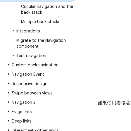
Circular navigation and the
back stack
Multiple back stacks
Integrations
Migrate to the Navigation
component
Test navigation
Custom back navigation
Navigation Event
Responsive design
Swipe between views
Navigation 3
如果使用者接著
Fragments
Deep links
Interact with other apps