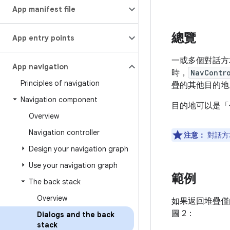
App manifest file
總覽
App entry points
一或多個對話方
App navigation
時，
NavContr
Principles of navigation
疊的其他目的地
Navigation component
目的地可以是「
Overview
Navigation controller
注意：
對話方
Design your navigation graph
Use your navigation graph
範例
The back stack
Overview
如果返回堆疊僅
圖 2：
Dialogs and the back
stack