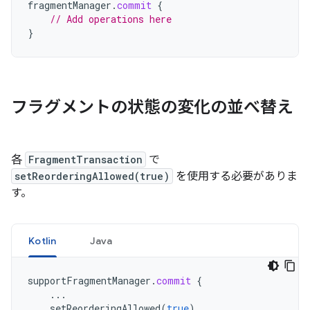
fragmentManager
.
commit
{
// Add operations here
}
フラグメントの状態の変化の並べ替え
各
FragmentTransaction
で
setReorderingAllowed(true)
を使用する必要がありま
す。
Kotlin
Java
supportFragmentManager
.
commit
{
...
setReorderingAllowed
(
true
)