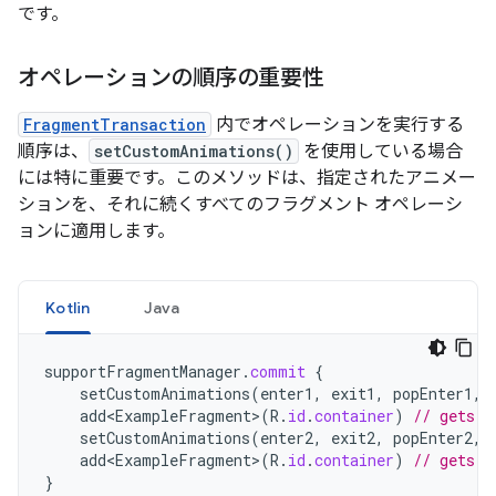
です。
オペレーションの順序の重要性
FragmentTransaction
内でオペレーションを実行する
順序は、
setCustomAnimations()
を使用している場合
には特に重要です。このメソッドは、指定されたアニメー
ションを、それに続くすべてのフラグメント オペレーシ
ョンに適用します。
Kotlin
Java
supportFragmentManager
.
commit
{
setCustomAnimations
(
enter1
,
exit1
,
popEnter1
,
add<ExampleFragment
>
(
R
.
id
.
container
)
// gets t
setCustomAnimations
(
enter2
,
exit2
,
popEnter2
,
add<ExampleFragment
>
(
R
.
id
.
container
)
// gets t
}