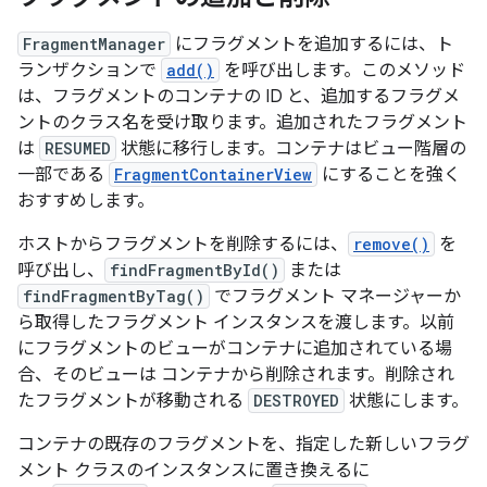
FragmentManager
にフラグメントを追加するには、ト
ランザクションで
add()
を呼び出します。このメソッド
は、フラグメントの
コンテナの ID と、追加するフラグメ
ントのクラス名を受け取ります。追加されたフラグメント
は
RESUMED
状態に移行します。
コンテナはビュー階層の
一部である
FragmentContainerView
にすることを強く
おすすめします。
ホストからフラグメントを削除するには、
remove()
を
呼び出し、
findFragmentById()
または
findFragmentByTag()
でフラグメント マネージャーか
ら取得したフラグメント インスタンスを渡します。以前
にフラグメントのビューがコンテナに追加されている場
合、そのビューは コンテナから削除されます。削除され
たフラグメントが移動される
DESTROYED
状態にします。
コンテナの既存のフラグメントを、指定した新しいフラグ
メント クラスのインスタンスに置き換えるに