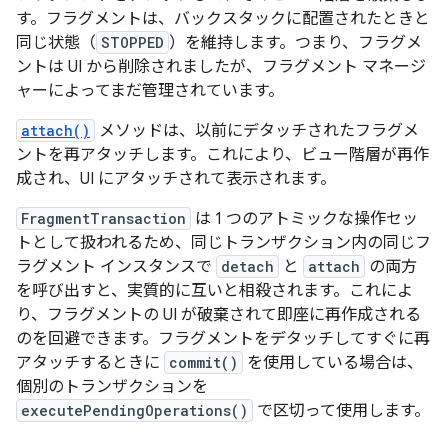
す。フラグメントは、バックスタックに配置されたときと
同じ状態（
STOPPED
）を維持します。つまり、フラグメ
ントは UI から削除されましたが、フラグメント マネージ
ャーによってまだ管理されています。
attach()
メソッドは、以前にデタッチされたフラグメ
ントを再アタッチします。これにより、ビュー階層が再作
成され、UI にアタッチされて表示されます。
FragmentTransaction
は 1 つのアトミックな操作セッ
トとして扱われるため、同じトランザクション内の同じフ
ラグメント インスタンスで
detach
と
attach
の両方
を呼び出すと、実質的に互いと相殺されます。これによ
り、フラグメントの UI が破棄されて即座に再作成される
のを回避できます。フラグメントをデタッチしてすぐに再
アタッチするときに
commit()
を使用している場合は、
個別のトランザクションを
executePendingOperations()
で区切って使用します。