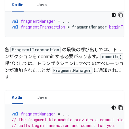
Kotlin
Java
val
fragmentManager
=
...
val
fragmentTransaction
=
fragmentManager
.
beginTra
各
FragmentTransaction
の最後の呼び出しでは、トラ
ンザクションを commit する必要があります。
commit()
呼び出しでは、トランザクションにすべてのオペレーショ
ンが追加されたことが
FragmentManager
に通知されま
す。
Kotlin
Java
val
fragmentManager
=
...
// The fragment-ktx module provides a commit block
// calls beginTransaction and commit for you.