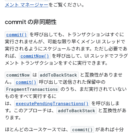
メント マネージャー
をご覧ください。
commit の非同期性
commit()
を呼び出しても、トランザクションはすぐに
実行されませんが、可能な限り早くメイン UI スレッドで
実行されるようにスケジュールされます。ただし必要であ
れば、
commitNow()
を呼び出して、UI スレッドでフラグ
メント トランザクションをすぐに実行できます。
commitNow
は
addToBackStack
と互換性がありませ
ん。
commit()
呼び出しで送信された保留中の
FragmentTransactions
のうち、まだ実行されていない
ものをすべて実行するに
は、
executePendingTransactions()
を呼び出しま
す。このアプローチは、
addToBackStack
と互換性があ
ります。
ほとんどのユースケースでは、
commit()
があれば十分