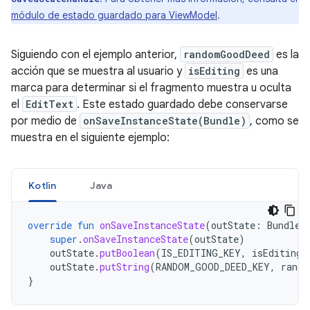
módulo de estado guardado para ViewModel
.
Siguiendo con el ejemplo anterior,
randomGoodDeed
es la
acción que se muestra al usuario y
isEditing
es una
marca para determinar si el fragmento muestra u oculta
el
EditText
. Este estado guardado debe conservarse
por medio de
onSaveInstanceState(Bundle)
, como se
muestra en el siguiente ejemplo:
Kotlin
Java
override
fun
onSaveInstanceState
(
outState
:
Bundle
)
super
.
onSaveInstanceState
(
outState
)
outState
.
putBoolean
(
IS_EDITING_KEY
,
isEditing
)
outState
.
putString
(
RANDOM_GOOD_DEED_KEY
,
rando
}