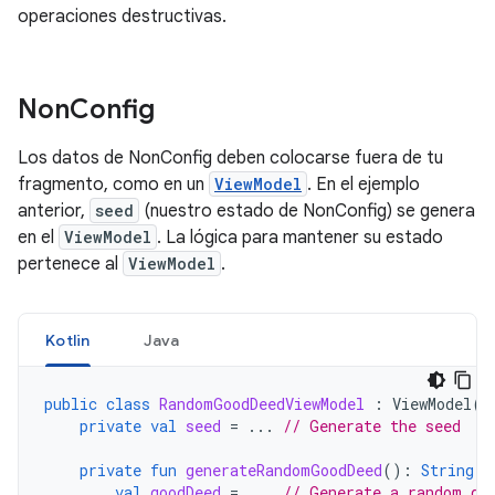
operaciones destructivas.
Non
Config
Los datos de NonConfig deben colocarse fuera de tu
fragmento, como en un
ViewModel
. En el ejemplo
anterior,
seed
(nuestro estado de NonConfig) se genera
en el
ViewModel
. La lógica para mantener su estado
pertenece al
ViewModel
.
Kotlin
Java
public
class
RandomGoodDeedViewModel
:
ViewModel
()
private
val
seed
=
...
// Generate the seed
private
fun
generateRandomGoodDeed
():
String
{
val
goodDeed
=
...
// Generate a random go