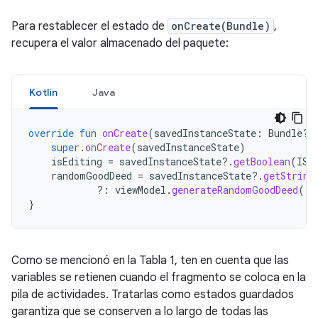
Para restablecer el estado de
onCreate(Bundle)
,
recupera el valor almacenado del paquete:
Kotlin
Java
override
fun
onCreate
(
savedInstanceState
:
Bundle?)
super
.
onCreate
(
savedInstanceState
)
isEditing
=
savedInstanceState
?.
getBoolean
(
IS_
randomGoodDeed
=
savedInstanceState
?.
getString
?:
viewModel
.
generateRandomGoodDeed
()
}
Como se mencionó en la Tabla 1, ten en cuenta que las
variables se retienen cuando el fragmento se coloca en la
pila de actividades. Tratarlas como estados guardados
garantiza que se conserven a lo largo de todas las