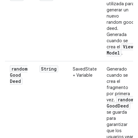
utilizada para
generar un
nuevo
random good
deed.
Generada
cuando se
View
crea el
Model
.
random
String
SavedState
Generado
Good
+ Variable
cuando se
Deed
crea el
fragmento
por primera
random
vez.
Good
Deed
se guarda
para
garantizar
que los
usuarios vean