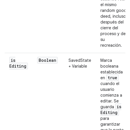
el mismo
random good
deed, incluso
después del
cierre del
proceso y de
su
recreación.
is
Boolean
SavedState
Marca
Editing
+ Variable
booleana
establecida
true
en
cuando el
usuario
comienza a
editar. Se
is
guarda
Editing
para
garantizar
que la parte