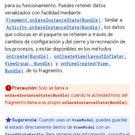
para su funcionamiento. Puedes retener datos
serializados con facilidad mediante
Fragment.onSaveInstanceState(Bundle)
. Similar a
Activity.onSaveInstanceState(Bundle)
, los datos
que colocas en el paquete se retienen a través de
cambios de configuración y del cierre y la recreación de
los procesos, y están disponibles en los métodos
onCreate(Bundle)
,
onCreateView(LayoutInflater,
ViewGroup, Bundle)
y
onViewCreated(View,
Bundle)
de tu fragmento.
Precaución:
Solo se llama a
cuando la actividad host del
onSaveInstanceState(Bundle)
fragmento llama a su propio
.
onSaveInstanceState(Bundle)
Sugerencia:
Cuando usas un
, puedes guardar
ViewModel
el estado directamente dentro de
con un
ViewModel
. Para obtener más información, consulta el
SavedStateHandle