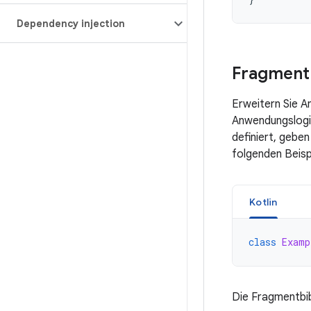
Dependency injection
Fragmentk
Erweitern Sie A
Anwendungslogik
definiert, gebe
folgenden Beisp
Kotlin
class
Examp
Die Fragmentbib