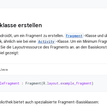
lasse erstellen
ndroidX, um ein Fragment zu erstellen.
Fragment
-Klasse und ü
, ähnlich wie bei eine
Activity
-Klasse. Um ein Minimum Frag
n Sie die Layoutressource des Fragments an. an den Basiskonst
iel gezeigt:
Java
leFragment
:
Fragment
(
R
.
layout
.
example_fragment
)
liothek bietet auch spezialisierte Fragment-Basisklassen: