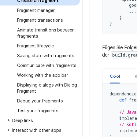
Create a fragment
goo
Fragment manager
...
}
Fragment transactions
}
Animate transitions between
fragments
Fragment lifecycle
Fügen Sie Folge
der
build.gra
Saving state with fragments
Communicate with fragments
Working with the app bar
Cool
K
Displaying dialogs with Dialog
Fragment
dependencie
def
fra
Debug your fragments
Test your fragments
// Java
impleme
Deep links
// Kotl
Interact with other apps
impleme
}