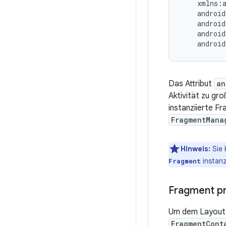
androi
Das Attribut
an
Aktivität zu gr
instanziierte F
FragmentMana
Hinweis:
Sie 
instanz
Fragment
Fragment p
Um dem Layout I
FragmentCont