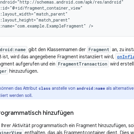
d:name="com.example.ExampleFragment"
droid:name
gibt den Klassennamen der
Fragment
an, zu ins
oß ist, wird das angegebene Fragment instanziiert wird,
onInfl
ragment aufgerufen und ein
FragmentTransaction
wird erstel
ger
hinzuzufügen.
können das Attribut
anstelle von
als alternati
class
android:name
iiert werden soll.
rogrammatisch hinzufügen
hrer Aktivität programmatisch ein Fragment hinzuzufügen, sol
ainerView
enthalten, das als Fragmentcontainer dient, Dies wi