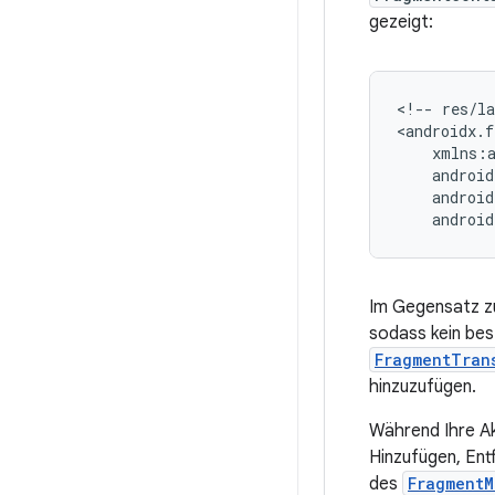
gezeigt:
<!--
res/l
android
Im Gegensatz z
sodass kein bes
FragmentTran
hinzuzufügen.
Während Ihre Ak
Hinzufügen, Ent
des
FragmentM