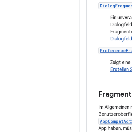
DialogFragme
Ein unvera
Dialogfeld
Fragmente 
Dialogfel
PreferenceFr
Zeigt eine
Erstellen 
Fragment 
Im Allgemeinen 
Benutzeroberflä
AppCompatAct
App haben, müss