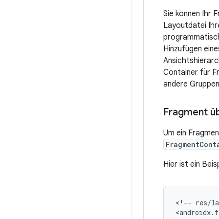
Sie können Ihr 
Layoutdatei Ihre
programmatische
Hinzufügen ein
Ansichtshierarc
Container für 
andere Gruppe
Fragment ü
Um ein Fragment
FragmentCont
Hier ist ein Bei
<!--
res/l