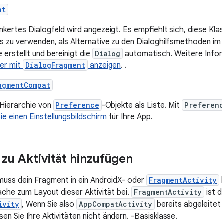
nt
nkertes Dialogfeld wird angezeigt. Es empfiehlt sich, diese Kla
s zu verwenden, als Alternative zu den Dialoghilfsmethoden i
erstellt und bereinigt die
Dialog
automatisch. Weitere Infor
der mit
DialogFragment
anzeigen
. .
agmentCompat
 Hierarchie von
Preference
-Objekte als Liste. Mit
Preferen
Sie einen Einstellungsbildschirm
für Ihre App.
zu Aktivität hinzufügen
muss dein Fragment in ein AndroidX- oder
FragmentActivity
che zum Layout dieser Aktivität bei.
FragmentActivity
ist d
ivity
, Wenn Sie also
AppCompatActivity
bereits abgeleitet 
en Sie Ihre Aktivitäten nicht ändern. -Basisklasse.