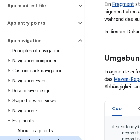
Ein
Fragment
st
App manifest file
eigenen Lebensz
während das au
App entry points
In diesem Dokum
App navigation
Principles of navigation
Umgebung
Navigation component
Custom back navigation
Fragmente erfo
das
Maven-Repo
Navigation Event
Abhängigkeit a
Responsive design
Swipe between views
Cool
K
Navigation 3
Fragments
dependencyR
About fragments
reposit
reposit