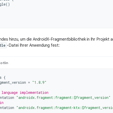
gle
()
ndes hinzu, um die AndroidX-Fragmentbibliothek in Ihr Projekt 
dle
-Datei Ihrer Anwendung fest:
otlin
s
{
gment_version
=
"1.8.9"
 language implementation
ntation
"androidx.fragment:fragment:$fragment_version"
in
ntation
"androidx.fragment:fragment-ktx:$fragment_versi