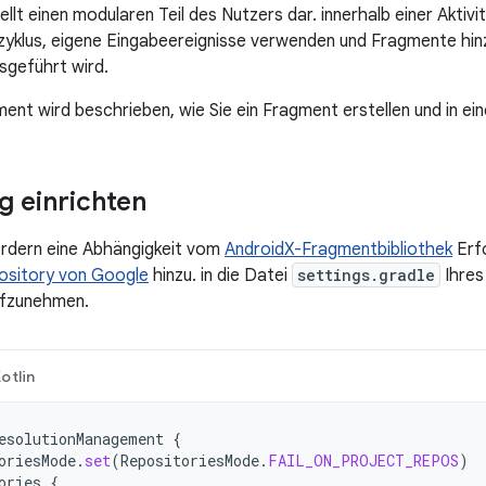
ellt einen modularen Teil des Nutzers dar. innerhalb einer Aktiv
yklus, eigene Eingabeereignisse verwenden und Fragmente hin
sgeführt wird.
ent wird beschrieben, wie Sie ein Fragment erstellen und in ei
 einrichten
rdern eine Abhängigkeit vom
AndroidX-Fragmentbibliothek
Erfo
sitory von Google
hinzu. in die Datei
settings.gradle
Ihres
ufzunehmen.
otlin
esolutionManagement
{
oriesMode
.
set
(
RepositoriesMode
.
FAIL_ON_PROJECT_REPOS
)
ories
{