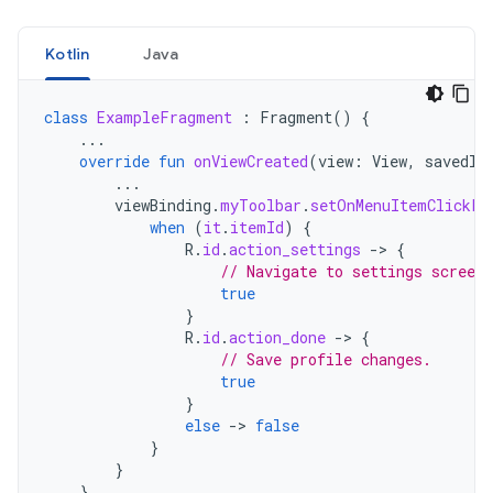
Kotlin
Java
class
ExampleFragment
:
Fragment
()
{
...
override
fun
onViewCreated
(
view
:
View
,
savedIn
...
viewBinding
.
myToolbar
.
setOnMenuItemClickLi
when
(
it
.
itemId
)
{
R
.
id
.
action_settings
->
{
// Navigate to settings screen.
true
}
R
.
id
.
action_done
->
{
// Save profile changes.
true
}
else
->
false
}
}
}