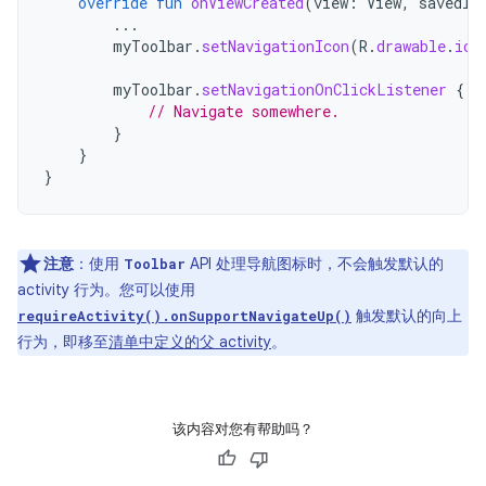
override
fun
onViewCreated
(
view
:
View
,
savedIn
...
myToolbar
.
setNavigationIcon
(
R
.
drawable
.
ic_
myToolbar
.
setNavigationOnClickListener
{
v
// Navigate somewhere.
}
}
}
注意
：使用
API 处理导航图标时，不会触发默认的
Toolbar
activity 行为。您可以使用
触发默认的向上
requireActivity().onSupportNavigateUp()
行为，即移至
清单中定义的父 activity
。
该内容对您有帮助吗？