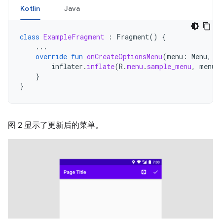
Kotlin
Java
class
ExampleFragment
:
Fragment
()
{
...
override
fun
onCreateOptionsMenu
(
menu
:
Menu
,
i
inflater
.
inflate
(
R
.
menu
.
sample_menu
,
menu
)
}
}
图 2 显示了更新后的菜单。