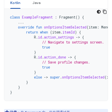
Kotlin
Java
class
ExampleFragment
:
Fragment
()
{
...
override
fun
onOptionsItemSelected
(
item
:
MenuI
return
when
(
item
.
itemId
)
{
R
.
id
.
action_settings
->
{
// Navigate to settings screen.
true
}
R
.
id
.
action_done
->
{
// Save profile changes.
true
}
else
->
super
.
onOptionsItemSelected
(
it
}
}
}