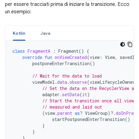
per essere tracciati prima di iniziare la transizione. Ecco
un esempio:
Kotlin
Java
class
FragmentA
:
Fragment
()
{
override
fun
onViewCreated
(
view
:
View
,
savedIn
postponeEnterTransition
()
// Wait for the data to load
viewModel
.
data
.
observe
(
viewLifecycleOwner
)
// Set the data on the RecyclerView ada
adapter
.
setData
(
it
)
// Start the transition once all views 
// measured and laid out
(
view
.
parent
as?
ViewGroup
)
?.
doOnPreDr
startPostponedEnterTransition
()
}
}
}