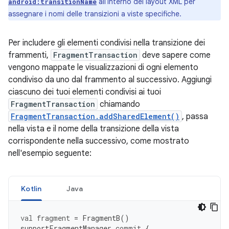
all'interno del layout XML per
android:transitionName
assegnare i nomi delle transizioni a viste specifiche.
Per includere gli elementi condivisi nella transizione dei
frammenti,
FragmentTransaction
deve sapere come
vengono mappate le visualizzazioni di ogni elemento
condiviso da uno dal frammento al successivo. Aggiungi
ciascuno dei tuoi elementi condivisi ai tuoi
FragmentTransaction
chiamando
FragmentTransaction.addSharedElement()
, passa
nella vista e il nome della transizione della vista
corrispondente nella successivo, come mostrato
nell'esempio seguente:
Kotlin
Java
val
fragment
=
FragmentB
()
supportFragmentManager
.
commit
{