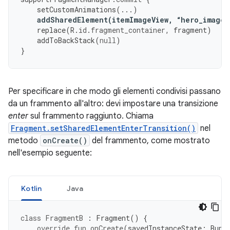
setCustomAnimations
(...)
addSharedElement
(
itemImageView
,
“
hero_image
”
replace
(
R
.
id
.
fragment_container
,
fragment
)
addToBackStack
(
null
)
}
Per specificare in che modo gli elementi condivisi passano
da un frammento all'altro: devi impostare una transizione
enter
sul frammento raggiunto. Chiama
Fragment.setSharedElementEnterTransition()
nel
metodo
onCreate()
del frammento, come mostrato
nell'esempio seguente:
Kotlin
Java
class
FragmentB
:
Fragment
()
{
override
fun
onCreate
(
savedInstanceState
:
Bund