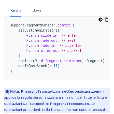
Kotlin
Java
supportFragmentManager
.
commit
{
setCustomAnimations
(
R
.
anim
.
slide_in
,
// enter
R
.
anim
.
fade_out
,
// exit
R
.
anim
.
fade_in
,
// popEnter
R
.
anim
.
slide_out
// popExit
)
replace
(
R
.
id
.
fragment_container
,
fragment
)
addToBackStack
(
null
)
}
Nota:
FragmentTransaction.setCustomAnimations()
applica la regola personalizzata animazioni per tutte le future
operazioni sui frammenti in
. Le
FragmentTransaction
operazioni precedenti nella transazione non sono interessate.