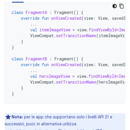
class
FragmentA
:
Fragment
()
{
override
fun
onViewCreated
(
view
:
View
,
savedIn
...
val
itemImageView
=
view
.
findViewById<Imag
ViewCompat
.
setTransitionName
(
itemImageView
}
}
class
FragmentB
:
Fragment
()
{
override
fun
onViewCreated
(
view
:
View
,
savedIn
...
val
heroImageView
=
view
.
findViewById<Imag
ViewCompat
.
setTransitionName
(
heroImageView
}
}
Nota:
per le app che supportano solo i livelli API 21 e
successivi, puoi: in alternativa utilizza