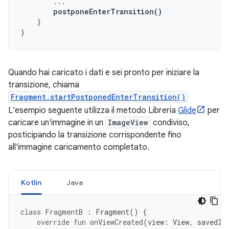
...
postponeEnterTransition
()
}
}
Quando hai caricato i dati e sei pronto per iniziare la
transizione, chiama
Fragment.startPostponedEnterTransition()
L'esempio seguente utilizza il metodo Libreria
Glide
per
caricare un'immagine in un
ImageView
condiviso,
posticipando la transizione corrispondente fino
all'immagine caricamento completato.
Kotlin
Java
class
FragmentB
:
Fragment
()
{
override
fun
onViewCreated
(
view
:
View
,
savedIn