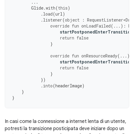
...
Glide
.
with
(
this
)
.
load
(
url
)
.
listener
(
object
:
RequestListener<Dra
override
fun
onLoadFailed
(...):
Bo
startPostponedEnterTransition
return
false
}
override
fun
onResourceReady
(...):
startPostponedEnterTransition
return
false
}
})
.
into
(
headerImage
)
}
}
In casi come la connessione a internet lenta di un utente,
potresti la transizione posticipata deve iniziare dopo un