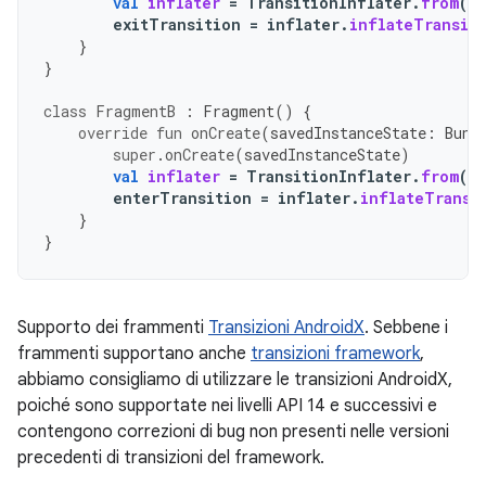
val
inflater
=
TransitionInflater
.
from
(
r
exitTransition
=
inflater
.
inflateTransit
}
}
class
FragmentB
:
Fragment
()
{
override
fun
onCreate
(
savedInstanceState
:
Bund
super
.
onCreate
(
savedInstanceState
)
val
inflater
=
TransitionInflater
.
from
(
r
enterTransition
=
inflater
.
inflateTransi
}
}
Supporto dei frammenti
Transizioni AndroidX
. Sebbene i
frammenti supportano anche
transizioni framework
,
abbiamo consigliamo di utilizzare le transizioni AndroidX,
poiché sono supportate nei livelli API 14 e successivi e
contengono correzioni di bug non presenti nelle versioni
precedenti di transizioni del framework.