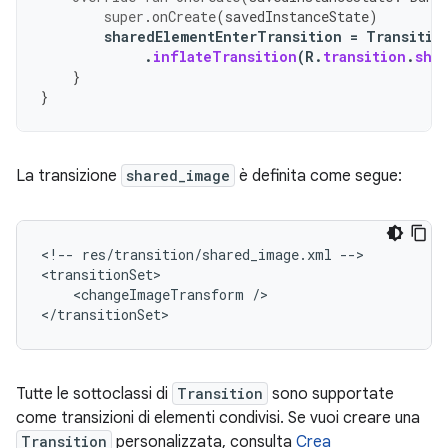
super
.
onCreate
(
savedInstanceState
)
sharedElementEnterTransition
=
Transitio
.
inflateTransition
(
R
.
transition
.
sha
}
}
La transizione
shared_image
è definita come segue:
<!--
res/transition/shared_image.xml
-->

<changeImageTransform
/>

Tutte le sottoclassi di
Transition
sono supportate
come transizioni di elementi condivisi. Se vuoi creare una
Transition
personalizzata, consulta
Crea