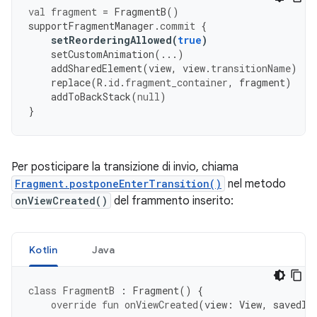
val
fragment
=
FragmentB
()
supportFragmentManager
.
commit
{
setReorderingAllowed
(
true
)
setCustomAnimation
(...)
addSharedElement
(
view
,
view
.
transitionName
)
replace
(
R
.
id
.
fragment_container
,
fragment
)
addToBackStack
(
null
)
}
Per posticipare la transizione di invio, chiama
Fragment.postponeEnterTransition()
nel metodo
onViewCreated()
del frammento inserito:
Kotlin
Java
class
FragmentB
:
Fragment
()
{
override
fun
onViewCreated
(
view
:
View
,
savedIn