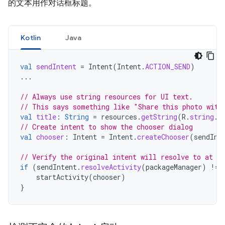
的文本用作对话框标题。
Kotlin
Java
val
sendIntent
=
Intent
(
Intent
.
ACTION_SEND
)
...
// Always use string resources for UI text.
// This says something like "Share this photo with
val
title
:
String
=
resources
.
getString
(
R
.
string
.
c
// Create intent to show the chooser dialog
val
chooser
:
Intent
=
Intent
.
createChooser
(
sendInt
// Verify the original intent will resolve to at le
if
(
sendIntent
.
resolveActivity
(
packageManager
)
!=
startActivity
(
chooser
)
}