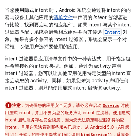
当您使用隐式 intent 时，Android 系统会通过将 intent 的内
容与设备上其他应用的
清单文件
中声明的
intent 过滤器
进
行比较，找到要启动的相应组件。如果 intent 与某个 intent
过滤器匹配，系统会启动相应组件并向其传递
Intent
对
象。如果有多个兼容的 intent 过滤器，系统会显示一个对
话框，以便用户选择要使用的应用。
intent 过滤器是应用清单文件中的一种表达式，用于指定组
件希望接收的 intent 类型。例如，通过为 activity 声明
intent 过滤器，您可以让其他应用使用特定类型的 intent 直
接启动您的 activity。同样，如果您
未
为 activity 声明任何
intent 过滤器，则只能使用显式 intent 启动该 activity。
注意
：为确保您的应用安全无虞，请务必在启动
时使
Service
用显式 intent，并且不要为您的服务声明 intent 过滤器。使用隐式
intent 启动服务存在安全隐患，因为您无法确定哪些服务将响应
intent，且用户无法看到哪些服务已启动。从 Android 5.0（API 级
别 21）开始，如果使用隐式 intent 调用
，系统会
bindService()