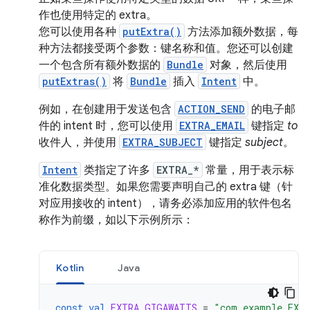
作也使用特定的 extra。
您可以使用各种
putExtra()
方法添加额外数据，每
种方法都接受两个参数：键名称和值。您还可以创建
一个包含所有额外数据的
Bundle
对象，然后使用
putExtras()
将
Bundle
插入
Intent
中。
例如，在创建用于发送包含
ACTION_SEND
的电子邮
件的 intent 时，您可以使用
EXTRA_EMAIL
键指定
to
收件人，并使用
EXTRA_SUBJECT
键指定
subject
。
Intent
类指定了许多
EXTRA_*
常量，用于表示标
准化数据类型。如果您需要声明自己的 extra 键（针
对应用接收的 intent），请务必添加应用的软件包名
称作为前缀，如以下示例所示：
Kotlin
Java
const
val
EXTRA_GIGAWATTS
=
"com.example.EXT