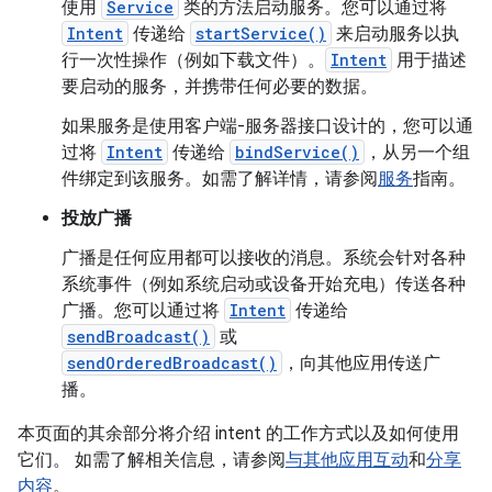
使用
Service
类的方法启动服务。您可以通过将
Intent
传递给
startService()
来启动服务以执
行一次性操作（例如下载文件）。
Intent
用于描述
要启动的服务，并携带任何必要的数据。
如果服务是使用客户端-服务器接口设计的，您可以通
过将
Intent
传递给
bindService()
，从另一个组
件绑定到该服务。如需了解详情，请参阅
服务
指南。
投放广播
广播是任何应用都可以接收的消息。系统会针对各种
系统事件（例如系统启动或设备开始充电）传送各种
广播。您可以通过将
Intent
传递给
sendBroadcast()
或
sendOrderedBroadcast()
，向其他应用传送广
播。
本页面的其余部分将介绍 intent 的工作方式以及如何使用
它们。 如需了解相关信息，请参阅
与其他应用互动
和
分享
内容
。