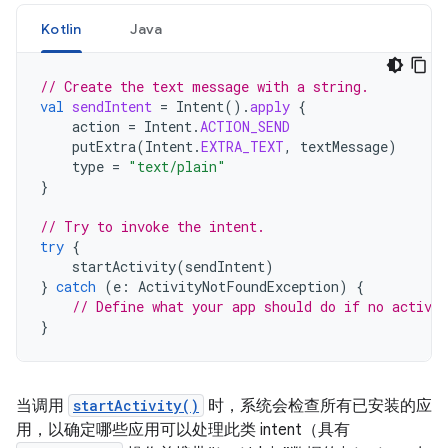
Kotlin
Java
// Create the text message with a string.
val
sendIntent
=
Intent
().
apply
{
action
=
Intent
.
ACTION_SEND
putExtra
(
Intent
.
EXTRA_TEXT
,
textMessage
)
type
=
"text/plain"
}
// Try to invoke the intent.
try
{
startActivity
(
sendIntent
)
}
catch
(
e
:
ActivityNotFoundException
)
{
// Define what your app should do if no activit
}
当调用
startActivity()
时，系统会检查所有已安装的应
用，以确定哪些应用可以处理此类 intent（具有