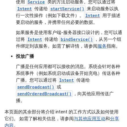
使用
Service
类的方法启动服务。您可以通过将
Intent
传递给
startService()
来启动服务以执
行一次性操作（例如下载文件）。
Intent
用于描述
要启动的服务，并携带任何必要的数据。
如果服务是使用客户端-服务器接口设计的，您可以通
过将
Intent
传递给
bindService()
，从另一个组
件绑定到该服务。如需了解详情，请参阅
服务
指南。
投放广播
广播是任何应用都可以接收的消息。系统会针对各种
系统事件（例如系统启动或设备开始充电）传送各种
广播。您可以通过将
Intent
传递给
sendBroadcast()
或
sendOrderedBroadcast()
，向其他应用传送广
播。
本页面的其余部分将介绍 intent 的工作方式以及如何使用
它们。 如需了解相关信息，请参阅
与其他应用互动
和
分享
内容
。