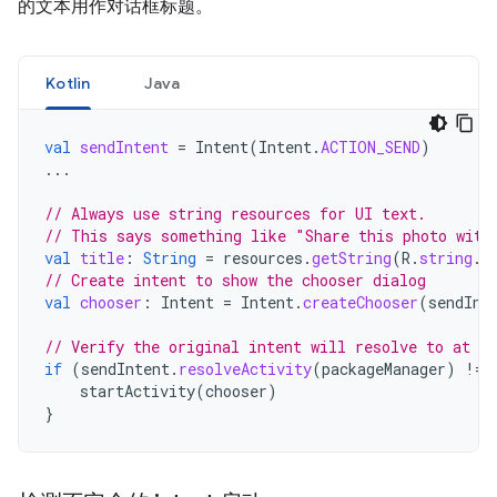
的文本用作对话框标题。
Kotlin
Java
val
sendIntent
=
Intent
(
Intent
.
ACTION_SEND
)
...
// Always use string resources for UI text.
// This says something like "Share this photo with
val
title
:
String
=
resources
.
getString
(
R
.
string
.
c
// Create intent to show the chooser dialog
val
chooser
:
Intent
=
Intent
.
createChooser
(
sendInt
// Verify the original intent will resolve to at le
if
(
sendIntent
.
resolveActivity
(
packageManager
)
!=
startActivity
(
chooser
)
}