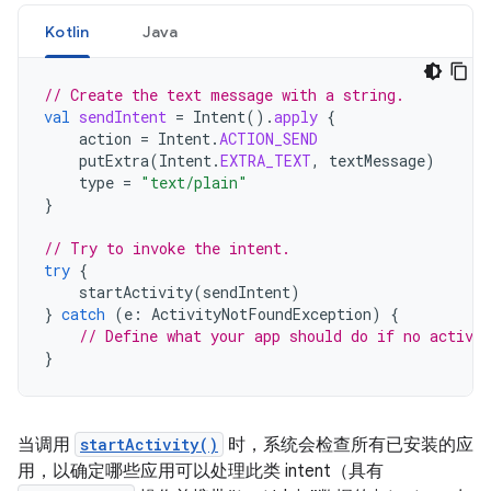
Kotlin
Java
// Create the text message with a string.
val
sendIntent
=
Intent
().
apply
{
action
=
Intent
.
ACTION_SEND
putExtra
(
Intent
.
EXTRA_TEXT
,
textMessage
)
type
=
"text/plain"
}
// Try to invoke the intent.
try
{
startActivity
(
sendIntent
)
}
catch
(
e
:
ActivityNotFoundException
)
{
// Define what your app should do if no activit
}
当调用
startActivity()
时，系统会检查所有已安装的应
用，以确定哪些应用可以处理此类 intent（具有