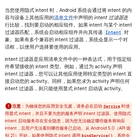
当您使用隐式 intent 时，Android 系统会通过将 intent 的内
容与设备上其他应用的
清单文件
中声明的
intent 过滤器
进
行比较，找到要启动的相应组件。如果 intent 与某个 intent
过滤器匹配，系统会启动相应组件并向其传递
Intent
对
象。如果有多个兼容的 intent 过滤器，系统会显示一个对
话框，以便用户选择要使用的应用。
intent 过滤器是应用清单文件中的一种表达式，用于指定组
件希望接收的 intent 类型。例如，通过为 activity 声明
intent 过滤器，您可以让其他应用使用特定类型的 intent 直
接启动您的 activity。同样，如果您
未
为 activity 声明任何
intent 过滤器，则只能使用显式 intent 启动该 activity。
注意
：为确保您的应用安全无虞，请务必在启动
时使
Service
用显式 intent，并且不要为您的服务声明 intent 过滤器。使用隐式
intent 启动服务存在安全隐患，因为您无法确定哪些服务将响应
intent，且用户无法看到哪些服务已启动。从 Android 5.0（API 级
别 21）开始，如果使用隐式 intent 调用
，系统会
bindService()