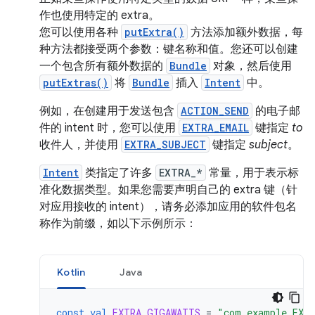
作也使用特定的 extra。
您可以使用各种
putExtra()
方法添加额外数据，每
种方法都接受两个参数：键名称和值。您还可以创建
一个包含所有额外数据的
Bundle
对象，然后使用
putExtras()
将
Bundle
插入
Intent
中。
例如，在创建用于发送包含
ACTION_SEND
的电子邮
件的 intent 时，您可以使用
EXTRA_EMAIL
键指定
to
收件人，并使用
EXTRA_SUBJECT
键指定
subject
。
Intent
类指定了许多
EXTRA_*
常量，用于表示标
准化数据类型。如果您需要声明自己的 extra 键（针
对应用接收的 intent），请务必添加应用的软件包名
称作为前缀，如以下示例所示：
Kotlin
Java
const
val
EXTRA_GIGAWATTS
=
"com.example.EXT