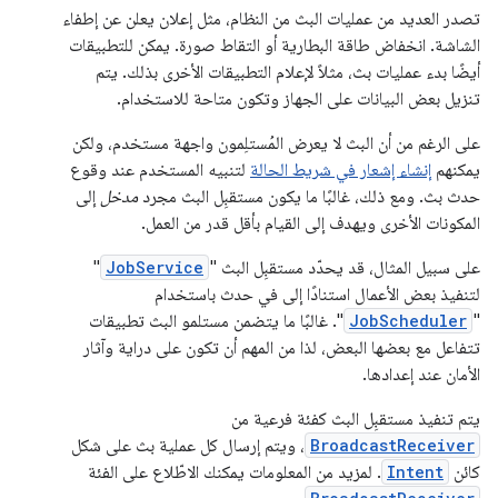
تصدر العديد من عمليات البث من النظام، مثل إعلان يعلن عن إطفاء
الشاشة. انخفاض طاقة البطارية أو التقاط صورة. يمكن للتطبيقات
أيضًا بدء عمليات بث، مثلاً لإعلام التطبيقات الأخرى بذلك. يتم
تنزيل بعض البيانات على الجهاز وتكون متاحة للاستخدام.
على الرغم من أن البث لا يعرض المُستلِمون واجهة مستخدم، ولكن
يمكنهم
إنشاء إشعار في شريط الحالة
لتنبيه المستخدم عند وقوع
حدث بث. ومع ذلك، غالبًا ما يكون مستقبِل البث مجرد
مدخل
إلى
المكونات الأخرى ويهدف إلى القيام بأقل قدر من العمل.
على سبيل المثال، قد يحدّد مستقبِل البث "
JobService
"
لتنفيذ بعض الأعمال استنادًا إلى في حدث باستخدام
"
JobScheduler
". غالبًا ما يتضمن مستلمو البث تطبيقات
تتفاعل مع بعضها البعض، لذا من المهم أن تكون على دراية وآثار
الأمان عند إعدادها.
يتم تنفيذ مستقبِل البث كفئة فرعية من
BroadcastReceiver
، ويتم إرسال كل عملية بث على شكل
كائن
Intent
. لمزيد من المعلومات يمكنك الاطّلاع على الفئة