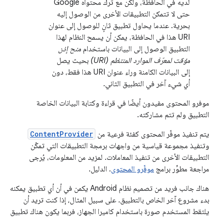
لديه في الحافظة، ولكن مع ترك محتواه Google
حتى لا تتمكن التطبيقات الأخرى من الوصول إليه
بحرية. عندما يحاول تطبيق ثانٍ للوصول إلى عنوان
URI هذا في الحافظة، يمكن أن يسمح النظام لهذا
التطبيق الوصول إلى البيانات باستخدام
منح إذن
مؤقت لمعرّف الموارد المنتظم (URI)
بحيث يصل
إلى البيانات الكامنة وراء عنوان URI هذا فقط، دون
أي شيء آخر في التطبيق الثاني.
موفرو المحتوى مفيدون أيضًا في قراءة وكتابة البيانات الخاصة
التطبيق ولم تتم مشاركته.
يتم تنفيذ موفّر المحتوى كفئة فرعية من
ContentProvider
وتنفيذ مجموعة قياسية من واجهات برمجة التطبيقات التي تمكّن
التطبيقات الأخرى من تنفيذ المعاملات. لمزيد من المعلومات، يُرجى
مراجعة مطوِّر برامج
موفّرو المحتوى
. الدليل.
هناك جانب فريد من تصميم نظام Android يكمن في أن أي تطبيق يمكنه
بدء مشروع آخر الخاص بالتطبيق. على سبيل المثال، إذا كنت تريد أن
يلتقط المستخدم صورة باستخدام كاميرا الجهاز، فربما يكون هناك تطبيق