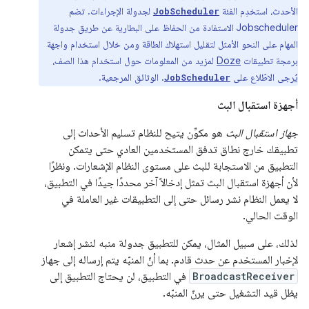
الأحدث، استخدِم الفئة
لجدولة الإجراءات. تضم
JobScheduler
Jobscheduler الاستفادة من الحفاظ على البطارية عن طريق جدولة
المهام على النحو الأمثل لتقليل استهلاك الطاقة ومن خلال استخدام واجهة
برمجة تطبيقات
Doze
لمزيد من المعلومات حول استخدام هذا الصف،
يُرجى الاطّلاع على
. الوثائق المرجعية.
JobScheduler
أجهزة استقبال البث
جهاز استقبال البث
هو مكوِّن يتيح للنظام تسليم الأحداث إلى
تطبيقك خارج نطاق تدفق المستخدمين العادي حتى يتمكن
التطبيق من الاستجابة للبث على مستوى النظام الإشعارات. ونظرًا
لأن أجهزة استقبال البث تمثل إدخالاً آخر محددًا جيدًا في التطبيق،
لا يعمل النظام نشر رسائل حتى إلى التطبيقات غير العاملة في
الوقت الحالي.
لذلك، على سبيل المثال، يمكن للتطبيق جدولة منبه لنشر إشعار
لإخبار المستخدم عن حدث قادم. بما أنّ المنبّه يتم إرساله إلى جهاز
BroadcastReceiver
في التطبيق، لن يحتاج التطبيق إلى
يظل قيد التشغيل حتى يرنّ المنبّه.