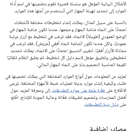
الأشكال البيانية المؤهل هو سلسلة قصيرة تقوم بتضمينها في اسم أدلة
الموارد إلى تحديد تهيئة الجهاز التي تُستخدم من أجلها هذه الموارد.
بالنسبة على سبيل المثال، يمكنك إنشاء تخطيطات مختلفة لأنشطتك
اعتمادًا على اتجاه شاشة الجهاز وحجمها. عندما تكون شاشة الجهاز في
الوضع العمودي (طويلة) الاتجاه، فقد ترغب في تخطيط مع أزرار مرتبة
عموديًا، ولكن عندما تكون الشاشة اتجاه أفقي (عريض)، فقد ترغب في
محاذاة الأزرار أفقيًا. لتغيير التنسيق اعتمادًا على الاتجاه، يمكنك تحديد
تخطيطين وتطبيق مؤهل لاسم دليل كل تخطيط. ثم يطبق النظام تلقائيًا
القيمة المناسبة التصميم بناءً على اتجاه الجهاز الحالي.
لمزيد من المعلومات حول أنواع الموارد المختلفة التي يمكنك تضمينها في
طلبك وكيفية إنشاء موارد بديلة لعمليات ضبط الأجهزة المختلفة، يُرجى
الاطّلاع على
نظرة عامة على موارد التطبيقات
. إلى ومعرفة المزيد حول
أفضل الممارسات وتصميم تطبيقات فعّالة وعالية الجودة للإنتاج، اطّلع
على
دليل بنية التطبيقات
.
مصادر إضافية