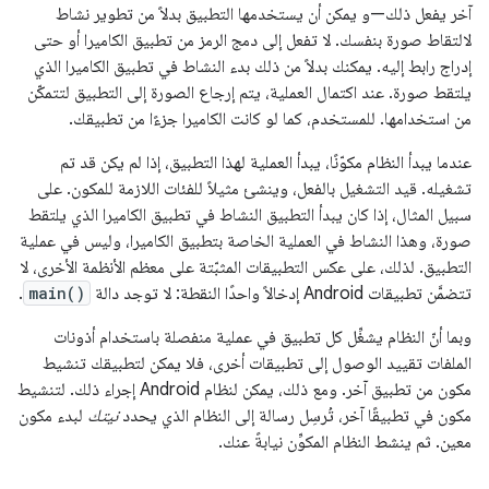
آخر يفعل ذلك—و يمكن أن يستخدمها التطبيق بدلاً من تطوير نشاط
لالتقاط صورة بنفسك. لا تفعل إلى دمج الرمز من تطبيق الكاميرا أو حتى
إدراج رابط إليه. يمكنك بدلاً من ذلك بدء النشاط في تطبيق الكاميرا الذي
يلتقط صورة. عند اكتمال العملية، يتم إرجاع الصورة إلى التطبيق لتتمكّن
من استخدامها. للمستخدم، كما لو كانت الكاميرا جزءًا من تطبيقك.
عندما يبدأ النظام مكوّنًا، يبدأ العملية لهذا التطبيق، إذا لم يكن قد تم
تشغيله. قيد التشغيل بالفعل، وينشئ مثيلاً للفئات اللازمة للمكون. على
سبيل المثال، إذا كان يبدأ التطبيق النشاط في تطبيق الكاميرا الذي يلتقط
صورة، وهذا النشاط في العملية الخاصة بتطبيق الكاميرا، وليس في عملية
التطبيق. لذلك، على عكس التطبيقات المثبّتة على معظم الأنظمة الأخرى، لا
تتضمَّن تطبيقات Android إدخالاً واحدًا النقطة: لا توجد دالة
main()
.
وبما أنّ النظام يشغِّل كل تطبيق في عملية منفصلة باستخدام أذونات
الملفات تقييد الوصول إلى تطبيقات أخرى، فلا يمكن لتطبيقك تنشيط
مكون من تطبيق آخر. ومع ذلك، يمكن لنظام Android إجراء ذلك. لتنشيط
مكون في تطبيقًا آخر، تُرسِل رسالة إلى النظام الذي يحدد
نيتك
لبدء مكون
معين. ثم ينشط النظام المكوِّن نيابةً عنك.