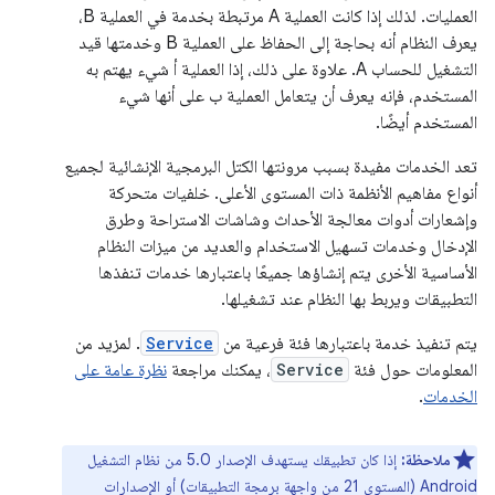
العمليات. لذلك إذا كانت العملية A مرتبطة بخدمة في العملية B،
يعرف النظام أنه بحاجة إلى الحفاظ على العملية B وخدمتها قيد
التشغيل للحساب A. علاوة على ذلك، إذا العملية أ شيء يهتم به
المستخدم، فإنه يعرف أن يتعامل العملية ب على أنها شيء
المستخدم أيضًا.
تعد الخدمات مفيدة بسبب مرونتها الكتل البرمجية الإنشائية لجميع
أنواع مفاهيم الأنظمة ذات المستوى الأعلى. خلفيات متحركة
وإشعارات أدوات معالجة الأحداث وشاشات الاستراحة وطرق
الإدخال وخدمات تسهيل الاستخدام والعديد من ميزات النظام
الأساسية الأخرى يتم إنشاؤها جميعًا باعتبارها خدمات تنفذها
التطبيقات ويربط بها النظام عند تشغيلها.
يتم تنفيذ خدمة باعتبارها فئة فرعية من
Service
. لمزيد من
المعلومات حول فئة
Service
، يمكنك مراجعة
نظرة عامة على
الخدمات
.
ملاحظة:
إذا كان تطبيقك يستهدف الإصدار 5.0 من نظام التشغيل
Android (المستوى 21 من واجهة برمجة التطبيقات) أو الإصدارات