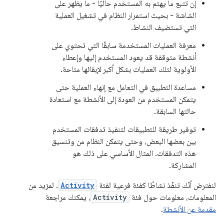
إن تتبع ما يهتم به المستخدم حاليًا - ما يظهر على
الشاشة - بحيث استمرار النظام في تشغيل العملية
التي تستضيف النشاط.
معرفة العمليات المستخدمة سابقًا التي تحتوي على
أنشطة متوقفة قد يعود المستخدم إليها وإعطاء
الأولوية لتلك العمليات بشكل أكبر لإبقائها متاحة.
مساعدة التطبيق في التعامل مع إنهاء العملية حتى
يتمكن المستخدم من العودة إلى الأنشطة مع استعادة
حالتها السابقة.
توفير طريقة للتطبيقات لتنفيذ تدفقات المستخدم
بين بعضها البعض، وحتى يتمكن النظام من وتنسيق
هذه التدفقات. المثال الأساسي على ذلك هو
المشاركة.
لنفترض أنّك تنفّذ نشاطًا كفئة فرعية لفئة
Activity
. لمزيد من
المعلومات، معلومات حول فئة
Activity
، يمكنك مراجعة
مقدمة عن الأنشطة
.