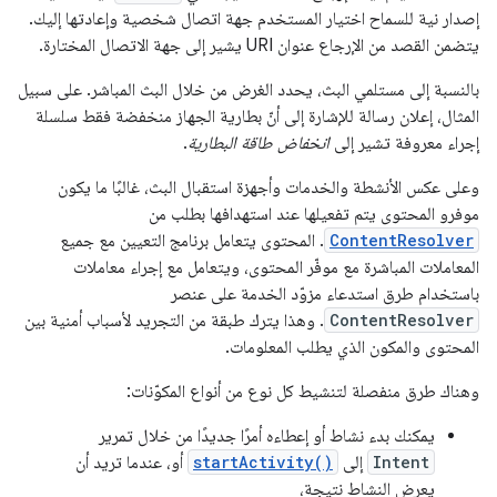
إصدار نية للسماح اختيار المستخدم جهة اتصال شخصية وإعادتها إليك.
يتضمن القصد من الإرجاع عنوان URI يشير إلى جهة الاتصال المختارة.
بالنسبة إلى مستلمي البث، يحدد الغرض من خلال البث المباشر. على سبيل
المثال، إعلان رسالة للإشارة إلى أنّ بطارية الجهاز منخفضة فقط سلسلة
إجراء معروفة تشير إلى
انخفاض طاقة البطارية
.
وعلى عكس الأنشطة والخدمات وأجهزة استقبال البث، غالبًا ما يكون
موفرو المحتوى يتم تفعيلها عند استهدافها بطلب من
ContentResolver
. المحتوى يتعامل برنامج التعيين مع جميع
المعاملات المباشرة مع موفّر المحتوى، ويتعامل مع إجراء معاملات
باستخدام طرق استدعاء مزوّد الخدمة على عنصر
ContentResolver
. وهذا يترك طبقة من التجريد لأسباب أمنية بين
المحتوى والمكون الذي يطلب المعلومات.
وهناك طرق منفصلة لتنشيط كل نوع من أنواع المكوّنات:
يمكنك بدء نشاط أو إعطاءه أمرًا جديدًا من خلال تمرير
Intent
إلى
startActivity()
أو، عندما تريد أن
يعرض النشاط نتيجة،