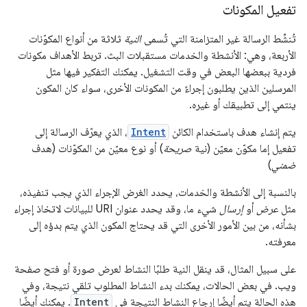
تفعيل المكونات
تُنشِّط الرسالة غير المتزامنة التي تُسمى
النية
ثلاثة من أنواع المكوّنات
الأربعة، وهي: الأنشطة والخدمات مستقبلات البث. تربط الأهداف مكونات
فردية ببعضها البعض في وقت التشغيل. يمكنك التفكير فيها مثل
المرسلين الذين يطلبون إجراءً من المكونات الأخرى، سواء كان المكون
ينتمي إلى تطبيقك أو غيره.
يتم إنشاء هدف باستخدام الكائن
Intent
، الذي يعرّف الرسالة إلى
تفعيل إما مكوّن معيّن (نية
صريحة
) أو نوع معيّن من المكوّنات (هدف
ضمني
)
بالنسبة إلى الأنشطة والخدمات، يحدد الغرض الإجراء الذي يجب تنفيذه،
مثل
عرض
أو
إرسال
شيء ما، وقد يحدد عنوان URI للبيانات لاتخاذ إجراء
بشأنه، من بين الأمور الأخرى التي قد يحتاج المكون الذي يتم بدؤه إلى
معرفته.
على سبيل المثال، قد ينقل النية طلبًا النشاط لعرض صورة أو فتح صفحة
ويب. في بعض الحالات، يمكنك بدء النشاط المطلوب تلقي نتيجة، وفي
هذه الحالة يتم أيضًا إرجاع النشاط النتيجة في
Intent
. يمكنك أيضًا