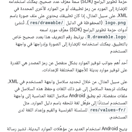
حزمة تطوير البرامج (SDK) سمة معرّف عدد صحيح، يمكنك استخدامه
للإشارة إلى المورد من رمز تطبيقك أو من الموارد الأخرى المحددة في
XML. على سبيل المثال، إذا كان تطبيقك يحتوي على ملف صورة باسم
logo.png
(المحفوظة في الدليل
res/drawable/
)، تُنشئ
أدوات حزمة تطوير البرامج (SDK) معرِّف مورد اسمه
R.drawable.logo
. يرتبط رقم التعريف هذا بعدد صحيح خاص
بالتطبيق، يمكنك استخدامه للإشارة إلى الصورة وإدراجها في واجهة
المستخدم
أحد أهم جوانب توفير الموارد بشكل منفصل عن رمز المصدر هي القدرة
على توفير موارد بديلة للأجهزة المختلفة الإعدادات.
على سبيل المثال، من خلال تحديد سلاسل واجهة المستخدم في XML،
يمكنك ترجمة السلاسل إلى غير ذلك اللغات وحفظ هذه السلاسل في
ملفات منفصلة. ثم يطبق Android سلاسل اللغة المناسبة إلى واجهة
المستخدم استنادًا إلى
مؤهِّل
لغة تلحقه باسم دليل الموارد، مثل
res/values-fr/
للسلسلة الفرنسية والقيم وإعداد اللغة لدى
المستخدم.
يتيح Android استخدام العديد من مؤهِّلات الموارد البديلة. تشير رسالة