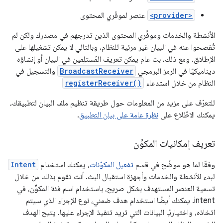
<provider>
عنصر لموفّري المحتوى
الأنشطة والخدمات وموفِّري المحتوى الذين تدرجهم في مصدرك ولكن لم
تُفصحوا عنه في البيان غير مرئية للنظام، وبالتالي لا يمكن تشغيلها على
الإطلاق. ومع ذلك، بث عام يمكن تعريف المُستلِمين في البيان أو إنشاؤه
ديناميكيًا في الرمز البرمجي
BroadcastReceiver
والتسجيل في
النظام من خلال استدعاء
registerReceiver()
للتعرّف على مزيد من المعلومات حول طريقة تنظيم ملف البيان لتطبيقك،
يمكنك الاطّلاع على
نظرة عامة على بيان التطبيق
.
تعريف إمكانيات المكوِّن
وفقًا لما هو موضَّح في قسم
تفعيل المكوّنات
، يمكنك استخدام
Intent
لبدء الأنشطة والخدمات وأجهزة استقبال البث. أنت تقوم بذلك من خلال
تسمية العنصر المستهدف بشكل صريح، باستخدام اسم فئة المكوِّن، في
intent. يمكنك أيضًا استخدام هدف ضمني، نوع الإجراء الذي سيتم
اتخاذه، واختياريًا البيانات التي تريد تنفيذ الإجراء عليها. يتيح الهدف