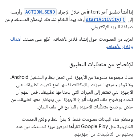
إذا أنشأ تطبيق آخر intent من خلال الإجراء
ACTION_SEND
وأرسله
إلى
startActivity()
, قد يبدأ النظام نشاطك ليتمكّن المستخدم من
صياغة البريد الإلكتروني.
لمزيد من المعلومات حول إنشاء فلاتر الأهداف، اطّلِع على مستند
أهداف
وفلاتر الأهداف
.
الإفصاح عن متطلبات التطبيق
هناك مجموعة متنوعة من الأجهزة التي تعمل بنظام التشغيل Android،
ولا توفر جميعها الميزات والإمكانات نفسها لمنع تثبيت تطبيقك على
الأجهزة التي تفتقر إلى الميزات التي يحتاجها تطبيقك، فمن المهم أن
تحدد بوضوح ملف تعريف أنواع الأجهزة التي يتوافق معها تطبيقك من
خلال توضيح متطلّبات الأجهزة والبرامج في ملف البيان.
ومعظم هذه البيانات معلومات فقط. لا يقرأ النظام ولكن الخدمات
الخارجية مثل Google Play تقرأها لتوفير ميزة للمستخدمين عند
بحثهم عن التطبيقات من أجهزتهم.