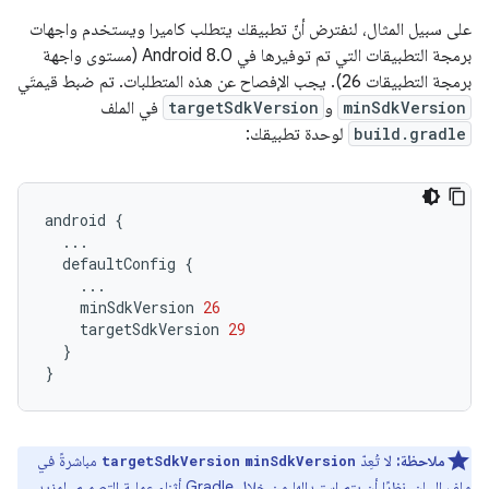
على سبيل المثال، لنفترض أنّ تطبيقك يتطلب كاميرا ويستخدم واجهات
برمجة التطبيقات التي تم توفيرها في Android 8.0 (مستوى واجهة
برمجة التطبيقات 26). يجب الإفصاح عن هذه المتطلبات. تم ضبط قيمتَي
minSdkVersion
و
targetSdkVersion
في الملف
build.gradle
لوحدة تطبيقك:
android
{
...
defaultConfig
{
...
minSdkVersion
26
targetSdkVersion
29
}
}
ملاحظة:
لا تُعِدّ
مباشرةً في
targetSdkVersion
minSdkVersion
ملف البيان، نظرًا أن يتم استبدالها من خلال Gradle أثناء عملية التصميم. لمزيد