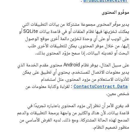
.
BroadcastReceiver
موفّرو المحتوى
يدير
موفِّر المحتوى
مجموعة مشتركة من بيانات التطبيقات التي
يمكنك تخزينها فيها نظام الملفات أو في قاعدة بيانات SQLite أو
على الويب أو على أي وحدة تخزين دائمة أخرى موقع الوصول
إليها. من خلال موفر المحتوى، يمكن للتطبيقات الأخرى طلب
البحث أو تعديله البيانات، إذا سمح مزوّد المحتوى بذلك.
على سبيل المثال، يوفر نظام Android محتوى مقدم الخدمة الذي
يدير معلومات الاتصال للمستخدم. يحتوي أي تطبيق على يمكن
للأذونات الاستعلام من مزود المحتوى، مثل استخدام
ContactsContract.Data
: لقراءة وكتابة معلومات عن
شخص معين.
قد يغري الأمر أن ننظر إلى مزود المحتوى باعتباره تجريدًا في
قاعدة بيانات، لأن هناك والكثير من واجهة برمجة التطبيقات والدعم
المدمج لهذه الحالة المشتركة. ومع ذلك، لديه الغرض الأساسي من
منظور تصميم النظام.