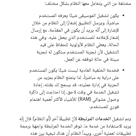
مختلفة من التي يتعامل معها النظام بشكل مختلف:
يكون تشغيل الموسيقى شيئًا يعرفه المستخدم
مباشرةً، ويرسل التطبيق إشعارًا إلى النظام من خلال
الإشارة إلى أنّه يريد أن يكون في المقدّمة، مع إرسال
إشعار لإعلامه للمستخدم الذي يعمل عليه. وفي هذه
الحالة، يعطي النظام الأولوية للحفاظ على قيد
التشغيل، لأن تجربة المستخدم ستكون له تجربة
سيئة في حالة توقفه عن العمل.
فخدمة الخلفية العادية ليست شيئًا يكون المستخدم
على دراية به مباشرةً، لذا يتمتع النظام بمزيد من
الحرية في إدارة عمليته. قد يسمح لك بقتله، إعادة
تشغيل الخدمة في وقت لاحق، إذا احتاجت إلى ذاكرة
وصول عشوائي (RAM) للأشياء الأكثر أهمية اهتمام
فوري للمستخدم.
يتم تشغيل
الخدمات المرتبطة
لأنّ تطبيقًا آخر (أو النظام) قال إنّه
يريد الاستفادة من خدمة ما. توفر الخدمة المرتبطة واجهة برمجة
تطبيقات لعملية أخرى، ويبدأ النظام أن هناك تبعية بين هذه