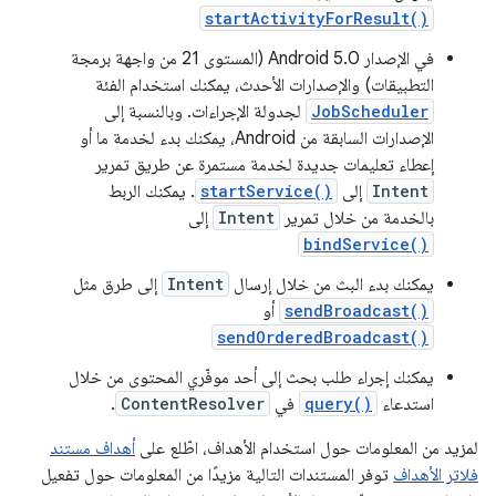
startActivityForResult()
في الإصدار Android 5.0 (المستوى 21 من واجهة برمجة
التطبيقات) والإصدارات الأحدث، يمكنك استخدام الفئة
JobScheduler
لجدولة الإجراءات. وبالنسبة إلى
الإصدارات السابقة من Android، يمكنك بدء لخدمة ما أو
إعطاء تعليمات جديدة لخدمة مستمرة عن طريق تمرير
Intent
إلى
startService()
. يمكنك الربط
بالخدمة من خلال تمرير
Intent
إلى
bindService()
يمكنك بدء البث من خلال إرسال
Intent
إلى طرق مثل
sendBroadcast()
أو
sendOrderedBroadcast()
يمكنك إجراء طلب بحث إلى أحد موفّري المحتوى من خلال
استدعاء
query()
في
ContentResolver
.
لمزيد من المعلومات حول استخدام الأهداف، اطّلع على
أهداف مستند
فلاتر الأهداف
توفر المستندات التالية مزيدًا من المعلومات حول تفعيل