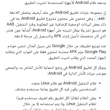
يدعمه نظام Android الأجهزة المستخدمة لتثبيت التطبيق.
إنّ مجموعة حزمات تطبيق Android هي ملف أرشيف يتضمّن اللاحقة
.aab
، وهي تحتوي على محتوى مشروع تطبيق Android، بما في
ذلك بعض البيانات الوصفية الإضافية غير المطلوبة وقت التشغيل. AAB
هو تنسيق نشر ولا يمكن تثبيته على أجهزة Android. أُنشأها جون هنتر،
الذي كان متخصصًا تأجيل إنشاء APK والتسجيل إلى مرحلة لاحقة.
عند توزيع تطبيقك من خلال Google على سبيل المثال، تنشئ خوادم
Google Play حِزم APK محسّنة تحتوي فقط على الموارد الذي يتطلبه
الجهاز المحدد الذي يطلب تثبيت التطبيق.
يتوفّر كل تطبيق Android في وضع الحماية للأمان الخاص به، والمحمي
بموجب ميزات الأمان التالية في Android:
نظام التشغيل Android هو نظام Linux متعدد
المستخدمين يكون فيه كل تطبيق بمثابة مستخدم مختلف.
يعيّن النظام تلقائيًا لكل تطبيق رقم تعريف مستخدم فريدًا
لنظام التشغيل Linux، ولا يتم استخدامه إلا من خلال
النظام وهي غير معروفة للتطبيق. يعيّن النظام أذونات