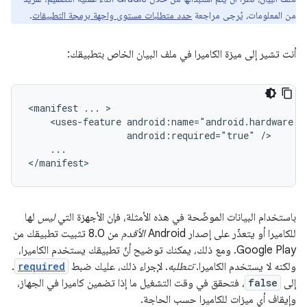
من المعلومات، يُرجى مراجعة
حدد متطلبات مستوى واجهة برمجة التطبيقات
.
أنت تشير إلى ميزة الكاميرا في ملف البيان الخاص بتطبيقك:
<manifest
...
<uses-feature
android:required="true"
...

</manifest>
باستخدام البيانات الموضّحة في هذه الأمثلة، فإن الأجهزة التي
ليس
لها
للكاميرا أو يتعذّر على إصدار Android
الأقدم
من 8.0 تثبيت تطبيقك من
Google Play. ومع ذلك، يمكنك توضيح أنّ تطبيقك يستخدم الكاميرا،
ولكنه لا يستخدم الكاميرا.
تتطلبه
. لإجراء ذلك، عليك ضبط
required
.
إلى
false
، فتحقق في وقت التشغيل ما إذا تضمين كاميرا في الجهاز،
وإيقاف أي ميزات للكاميرا حسب الحاجة.