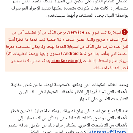
الضمني للنظام العثور على مكوّن على الجهاز. يمكنه تنفيذ العمل وبدء
تشغيله. إذا كانت هناك مكونات متعددة يمكنها تنفيذ الإجراء الموصوف
بواسطة النية، يحدد المستخدم أيهما سيستخدم.
تنبيه:
إذا كنت تنوي بدء
، يُرجى التأكّد من أنّ تطبيقك آمن من
Service
خلال استخدام
صريح
والنية. يعتبر استخدام نية ضمنية لبدء خدمة ما خطرًا أمنيًا،
نظرًا لعدم قدرتك على التأكد من استجابة الخدمة لهدف ولا يمكن للمستخدم معرفة
الخدمة التي بدأت. بدءًا من Android 5.0 (مستوى واجهة برمجة التطبيقات 21)،
سيركز تطرح استثناء إذا طلبت
بهدف ضمني. لا تُفصح عن
bindService()
فلاتر الأهداف لخدماتك.
يحدد النظام المكونات التي يمكنها الاستجابة لهدف ما من خلال مقارنة
الأهداف التي تم تلقّيها إلى
فلاتر الأهداف
المتوفرة في ملف البيان
للتطبيقات الأخرى على الجهاز.
عند الإفصاح عن نشاط في بيان تطبيقك، يمكنك اختياريًا تضمين فلاتر
الأهداف التي توضح إمكانات النشاط حتى يتمكّن من الاستجابة إلى
الأهداف من التطبيقات الأخرى. يمكنك إجراء ذلك عن طريق إضافة عنصر
<intent-filter>
كعنصر ثانوي لعنصر تعريف المكوِّن.