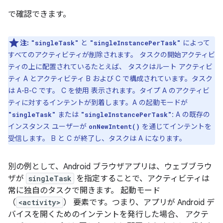
で確認できます。
注:
と
によって
"singleTask"
"singleInstancePerTask"
すべてのアクティビティが削除されます。 タスクの開始アクティビ
ティの上に配置されているたとえば、 タスクはルート アクティビ
ティ A とアクティビティ B および C で構成されています。タスク
は A-B-C です。 C を使用 表示されます。タイプ A のアクティビ
ティに対するインテントが到着します。A の起動モードが
または
: A の既存の
"singleTask"
"singleInstancePerTask"
インスタンス ユーザーが
を通じてインテントを
onNewIntent()
受信します。 B と C が終了し、タスクは A になります。
別の例として、Android ブラウザアプリは、ウェブブラウ
ザが
singleTask
を指定することで、アクティビティは
常に独自のタスクで開きます。 起動モード
（
<activity>
） 要素です。つまり、アプリが Android デ
バイスを開くためのインテントを発行した場合、 アクテ