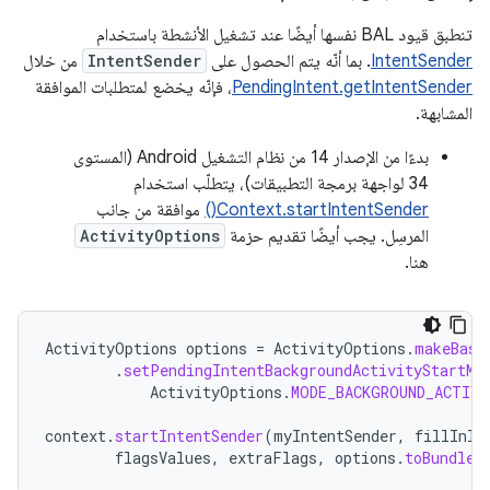
تنطبق قيود BAL نفسها أيضًا عند تشغيل الأنشطة باستخدام
IntentSender
. بما أنّه يتم الحصول على
IntentSender
من خلال
PendingIntent.getIntentSender
، فإنّه يخضع لمتطلبات الموافقة
المشابهة.
بدءًا من الإصدار 14 من نظام التشغيل Android (المستوى
34 لواجهة برمجة التطبيقات)، يتطلّب استخدام
Context.startIntentSender()
موافقة من جانب
المرسِل. يجب أيضًا تقديم حزمة
ActivityOptions
هنا.
ActivityOptions
options
=
ActivityOptions
.
makeBasi
.
setPendingIntentBackgroundActivityStartMo
ActivityOptions
.
MODE_BACKGROUND_ACTIV
context
.
startIntentSender
(
myIntentSender
,
fillInIn
flagsValues
,
extraFlags
,
options
.
toBundle
(