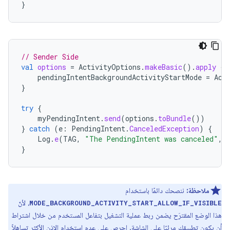
}
// Sender Side
val
options
=
ActivityOptions
.
makeBasic
().
apply
{
pendingIntentBackgroundActivityStartMode
=
Act
}
try
{
myPendingIntent
.
send
(
options
.
toBundle
())
}
catch
(
e
:
PendingIntent
.
CanceledException
)
{
Log
.
e
(
TAG
,
"The PendingIntent was canceled"
,
}
ملاحظة:
ننصحك دائمًا باستخدام
، لأنّ
MODE_BACKGROUND_ACTIVITY_START_ALLOW_IF_VISIBLE
هذا الوضع المقترَح يضمن ربط عملية التشغيل بتفاعل المستخدم من خلال اشتراط
أن يكون تطبيقك مرئيًا على الشاشة. احرص على عدم استخدام الإذن الأكثر تساهلاً