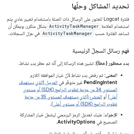
تحديد المشاكل وحلّها
فلترة Logcat للعثور على الرسائل ذات الصلة باستخدام تعبير عادي يتم
استخدام العلامة
ActivityTaskManager
بشكل متكرر، ويمكن أن
تساعد الفلترة حسب
ActivityTaskManager
في عزل السجلات.
فهم رسائل السجلّ الرئيسية
بدء محظور (خطأ)
: تشير هذه الرسالة إلى أنّه تم حظر بدء نشاط.
المعنى
: تم رفض بدء نشاط لأنّ خيار الموافقة اللازم
PendingIntent
غير متوفّر في
المرسِل (الذي يستهدف
المستوى 34 من حزمة تطوير البرامج (SDK) أو مستوى
أعلى)
أو
المنشئ (الذي يستهدف المستوى 35 من حزمة
تطوير البرامج (SDK) أو مستوى أعلى)
.
الإجراء
: عليك تعديل الرمز البرمجي ليشمل خيار المشاركة
الصحيح في
ActivityOptions
.
عند تحليل السجلّات، تحقَّق من الحقول التالية: