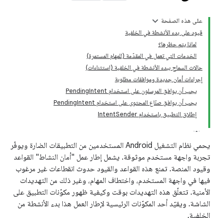
على هذه الصفحة
قيود على بدء الأنشطة في الخلفية
لماذا يتم حظرها؟
الخدمات التي تعمل في المقدّمة (للمهام المستمرة)
حالات السماح ببدء الأنشطة في الخلفية (استثناءات)
إجراءات أمان جديدة وموافقات مطلوبة
يجب أن يوافق المرسلون على استخدام PendingIntent
يجب أن يوافق صنّاع المحتوى على استخدام PendingIntent
إطلاق التطبيق باستخدام IntentSender
يحمي نظام التشغيل Android المستخدمين من التطبيقات الضارة ويوفّر
تجربة واجهة مستخدم موثوقة. يشمل إطار عمل "أمان النشاط" القواعد
وقيود المنصة. تمنع هذه القواعد والقيود حدوث انقطاعات غير مرغوب
فيها في واجهة المستخدم، واختطاف المهام، وغير ذلك من التهديدات
الأمنية. تتعلّق هذه التهديدات بوقت وكيفية ظهور مكوّنات التطبيق على
الشاشة. ويقيّد أحد المكوّنات الرئيسية لإطار العمل هذا بدء الأنشطة من
الخلفية.