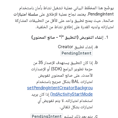
يوضّح هذا المخطّط البياني عملية تشغيل نشاط بأمان باستخدام
PendingIntent. يعتمد نجاح عملية الإطلاق على
سلسلة امتيازات
صالحة، حيث يمنح تطبيق واحد على الأقل من التطبيقات المشارِكة
امتيازاته ولديه القدرة على إطلاق نشاط من الخلفية.
إنشاء التفويض (التطبيق "أ" - صانع المحتوى)
إنشاء تطبيق Creator
PendingIntent
إذا كان التطبيق يستهدف الإصدار 35 من
حزمة تطوير البرامج (SDK) أو الإصدارات
الأحدث، على صانع المحتوى تفويض
امتيازات BAL بشكل صريح باستخدام
setPendingIntentCreatorBackgrou
ndActivityStartMode()
إذا كان يريد
استخدام امتيازاته. لا يتم تفويض أي
امتيازات بشكل تلقائي.
يتم بعد ذلك تسليم
PendingIntent