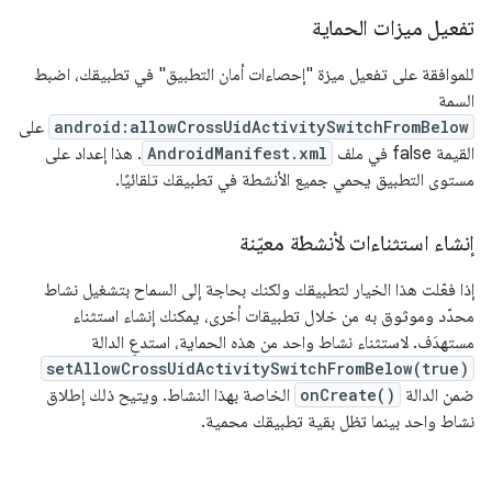
تفعيل ميزات الحماية
للموافقة على تفعيل ميزة "إحصاءات أمان التطبيق" في تطبيقك، اضبط
السمة
android:allowCrossUidActivitySwitchFromBelow
على
القيمة false في ملف
AndroidManifest.xml
. هذا إعداد على
مستوى التطبيق يحمي جميع الأنشطة في تطبيقك تلقائيًا.
إنشاء استثناءات لأنشطة معيّنة
إذا فعّلت هذا الخيار لتطبيقك ولكنك بحاجة إلى السماح بتشغيل نشاط
محدّد وموثوق به من خلال تطبيقات أخرى، يمكنك إنشاء استثناء
مستهدَف. لاستثناء نشاط واحد من هذه الحماية، استدعِ الدالة
setAllowCrossUidActivitySwitchFromBelow(true)
ضمن الدالة
onCreate()
الخاصة بهذا النشاط. ويتيح ذلك إطلاق
نشاط واحد بينما تظل بقية تطبيقك محمية.