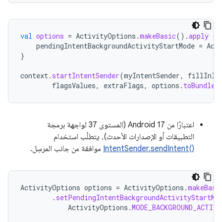
val
options
=
ActivityOptions
.
makeBasic
().
apply
{
pendingIntentBackgroundActivityStartMode
=
Act
}
context
.
startIntentSender
(
myIntentSender
,
fillInIn
flagsValues
,
extraFlags
,
options
.
toBundle
(
اعتبارًا من Android 17 (المستوى 37 لواجهة برمجة
التطبيقات أو الإصدارات الأحدث)، يتطلّب استخدام
IntentSender.sendIntent()‎
موافقة من جانب المرسِل.
ActivityOptions
options
=
ActivityOptions
.
makeBasi
.
setPendingIntentBackgroundActivityStartMo
ActivityOptions
.
MODE_BACKGROUND_ACTIV