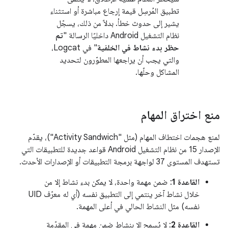
تطبيق المُرسِل قيمة إرجاع مباشرة أو استثناء
يشير إلى حدوث خطأ. بدلاً من ذلك، يسجّل
نظام التشغيل Android داخليًا الرسالة "
تم
حظر بدء نشاط في الخلفية
" في Logcat،
والتي يجب أن يراجعها المطوّرون لتحديد
المشاكل وحلّها.
منع اختراق المهام
لمنع هجمات اختطاف المهام (مثل "Activity Sandwich")، يقدّم
الإصدار 15 من نظام التشغيل Android قواعد جديدة للتطبيقات التي
تستهدف المستوى 37 لواجهة برمجة التطبيقات أو الإصدارات الأحدث.
القاعدة 1
: ضمن مهمة واحدة، لا يمكن بدء نشاط إلا من
خلال نشاط آخر ينتمي إلى التطبيق نفسه (أي له معرّف UID
نفسه) مثل النشاط الحالي في أعلى المهمة.
القاعدة 2
: لا يُسمح إلا بنشاط ضمن مهمة في المقدّمة