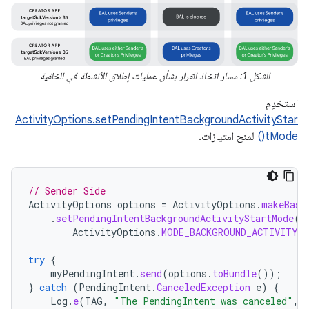
الشكل 1: مسار اتخاذ القرار بشأن عمليات إطلاق الأنشطة في الخلفية
استخدِم
ActivityOptions.setPendingIntentBackgroundActivityStar
tMode()
لمنح امتيازات.
// Sender Side
ActivityOptions
options
=
ActivityOptions
.
makeBasi
.
setPendingIntentBackgroundActivityStartMode
(
ActivityOptions
.
MODE_BACKGROUND_ACTIVITY_
try
{
myPendingIntent
.
send
(
options
.
toBundle
());
}
catch
(
PendingIntent
.
CanceledException
e
)
{
Log
.
e
(
TAG
,
"The PendingIntent was canceled"
,