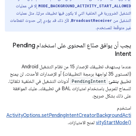
إلا في عمليات
MODE_BACKGROUND_ACTIVITY_START_ALLOWED
التشغيل الضرورية في الخلفية التي لا يكون فيها تطبيقك مرئيًا، مثل عمليات
التشغيل من
، لأنّ ذلك قد يؤدي إلى حدوث انقطاعات
BroadcastReceiver
غير متوقّعة للمستخدم.
يجب أن يوافق صنّاع المحتوى على استخدام Pending
Intent
عندما يستهدف تطبيقك الإصدار 15 من نظام التشغيل Android
(المستوى 35 لواجهة برمجة التطبيقات) أو الإصدارات الأحدث، لن يمنح
تطبيق
ينشئ
PendingIntent
أذونات التشغيل في الخلفية تلقائيًا.
للسماح للمرسِل باستخدام امتيازات BAL في تطبيقك، عليك الموافقة
على ذلك بشكل صريح.
استخدِم
ActivityOptions.setPendingIntentCreatorBackgroundActi
vityStartMode()‎
لمنح الامتيازات.