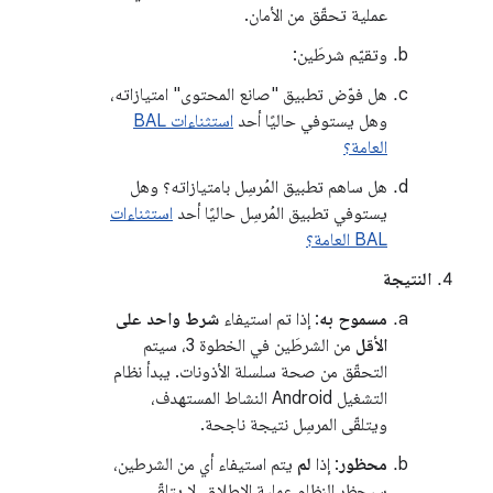
عملية تحقّق من الأمان.
وتقيّم شرطَين:
هل فوّض تطبيق "صانع المحتوى" امتيازاته،
وهل يستوفي حاليًا أحد
استثناءات BAL
العامة؟
هل ساهم تطبيق المُرسِل بامتيازاته؟ وهل
يستوفي تطبيق المُرسِل حاليًا أحد
استثناءات
BAL العامة؟
النتيجة
مسموح به
: إذا تم استيفاء
شرط واحد على
الأقل
من الشرطَين في الخطوة 3، سيتم
التحقّق من صحة سلسلة الأذونات. يبدأ نظام
التشغيل Android النشاط المستهدف،
ويتلقّى المرسِل نتيجة ناجحة.
محظور
: إذا
لم
يتم استيفاء أي من الشرطين،
سيحظر النظام عملية الإطلاق. لا يتلقّى