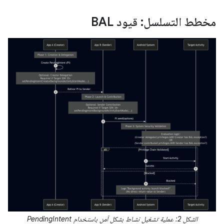
مخطط التسلسل: قيود BAL
الشكل 2: عملية تشغيل نشاط بشكل آمن باستخدام PendingIntent