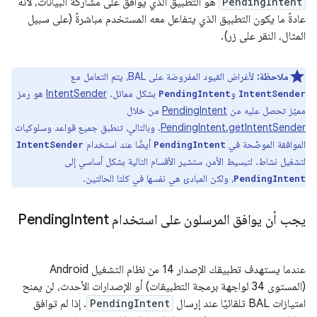
PendingIntent
هو التطبيق الذي يوافق على مشاركة البيانات، لأنّه
عادةً ما يكون التطبيق الذي يتفاعل معه المستخدم مباشرةً (على سبيل
المثال، النقر على زر).
ملاحظة:
لأغراض القيود المفروضة على BAL، يتم التعامل مع
و
بشكل مماثل. ‫
IntentSender
هو رمز
PendingIntent
IntentSender
مميّز تحصل عليه من
PendingIntent
من خلال
PendingIntent.getIntentSender
. وبالتالي، تنطبق جميع قواعد وسلوكيات
الموافقة الموضّحة في
أيضًا عند استخدام
IntentSender
PendingIntent
لتشغيل نشاط. لتبسيط الأمر، ستشير الأقسام التالية بشكل أساسي إلى
، ولكن المبادئ هي نفسها في كلتا الحالتين.
PendingIntent
يجب أن يوافق المرسلون على استخدام Pending
Intent
عندما يستهدف تطبيقك الإصدار 14 من نظام التشغيل Android
(المستوى 34 لواجهة برمجة التطبيقات) أو الإصدارات الأحدث، لن يمنح
امتيازات BAL تلقائيًا عند إرسال
PendingIntent
. إذا لم توافق