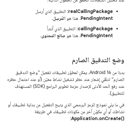
realCallingPackage
: التطبيق الذي أرسل
PendingIntent
. هذا هو
المُرسِل
.
callingPackage
: التطبيق الذي أنشأ
PendingIntent
. هذا هو
صانع المحتوى
.
وضع التدقيق الصارم
بدءًا من Android 16، يمكن لمطوّر تطبيقات تفعيل "وضع التدقيق
الصارم" لتلقّي إشعار عند حظر تشغيل نشاط معيّن (أو عند احتمال حظره
عند رفع الحد الأدنى لإصدار حزمة تطوير البرامج (SDK) المستهدَف
للتطبيق).
في ما يلي نموذج للرمز البرمجي الذي يتيح التفعيل من بداية تطبيقك أو
نشاطك أو أي مكوّن آخر من مكونات تطبيقك في طريقة
:
Application.onCreate()‎