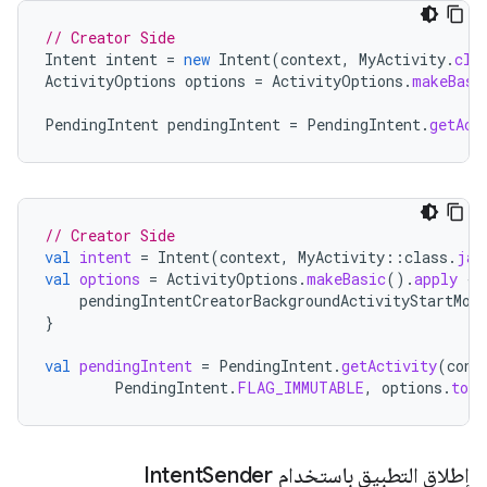
// Creator Side
Intent
intent
=
new
Intent
(
context
,
MyActivity
.
cla
ActivityOptions
options
=
ActivityOptions
.
makeBasi
PendingIntent
pendingIntent
=
PendingIntent
.
getAct
// Creator Side
val
intent
=
Intent
(
context
,
MyActivity
::
class
.
jav
val
options
=
ActivityOptions
.
makeBasic
().
apply
{
pendingIntentCreatorBackgroundActivityStartMod
}
val
pendingIntent
=
PendingIntent
.
getActivity
(
cont
PendingIntent
.
FLAG_IMMUTABLE
,
options
.
toBu
إطلاق التطبيق باستخدام Intent
Sender