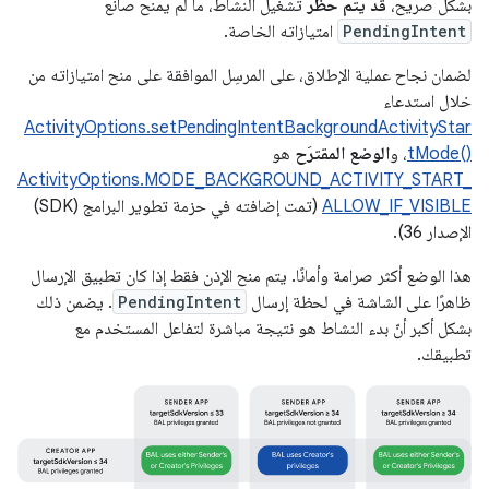
بشكل صريح،
قد يتم حظر
تشغيل النشاط، ما لم يمنح صانع
PendingIntent
امتيازاته الخاصة.
لضمان نجاح عملية الإطلاق، على المرسِل الموافقة على منح امتيازاته من
خلال استدعاء
ActivityOptions.setPendingIntentBackgroundActivityStar
tMode()‎
، و
الوضع المقترَح
هو
ActivityOptions.MODE_BACKGROUND_ACTIVITY_START_
ALLOW_IF_VISIBLE
(تمت إضافته في حزمة تطوير البرامج (SDK)
الإصدار 36).
هذا الوضع أكثر صرامة وأمانًا. يتم منح الإذن فقط إذا كان تطبيق الإرسال
ظاهرًا على الشاشة في لحظة إرسال
PendingIntent
. يضمن ذلك
بشكل أكبر أنّ بدء النشاط هو نتيجة مباشرة لتفاعل المستخدم مع
تطبيقك.