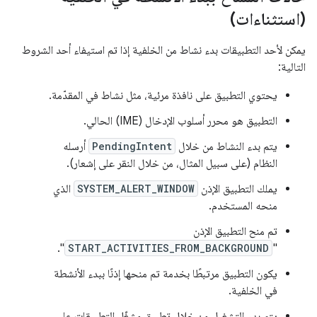
(استثناءات)
يمكن لأحد التطبيقات بدء نشاط من الخلفية إذا تم استيفاء أحد الشروط
التالية:
يحتوي التطبيق على نافذة مرئية، مثل نشاط في المقدّمة.
التطبيق هو محرر أسلوب الإدخال (IME) الحالي.
يتم بدء النشاط من خلال
PendingIntent
أرسله
النظام (على سبيل المثال، من خلال النقر على إشعار).
يملك التطبيق الإذن
SYSTEM_ALERT_WINDOW
الذي
منحه المستخدم.
تم منح التطبيق الإذن
".
START_ACTIVITIES_FROM_BACKGROUND
"
يكون التطبيق مرتبطًا بخدمة تم منحها إذنًا ببدء الأنشطة
في الخلفية.
يتم بدء التشغيل من خلال تطبيق مشغّل التطبيقات على