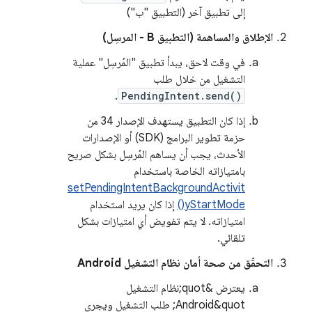
إلى تطبيق آخر (التطبيق "ب")
الإطلاق والمساهمة (التطبيق B - المرسِل)
في وقت لاحق، يبدأ تطبيق "المُرسِل" عملية
التشغيل من خلال طلب
.
PendingIntent.send()
إذا كان التطبيق يستهدف الإصدار 34 من
حزمة تطوير البرامج (SDK) أو الإصدارات
الأحدث، يجب أن يساهم المُرسِل بشكل صريح
بامتيازاته الخاصة باستخدام
setPendingIntentBackgroundActivit
yStartMode()
إذا كان يريد استخدام
امتيازاته. لا يتم تفويض أي امتيازات بشكل
تلقائي.
التحقّق من صحة أمان نظام التشغيل Android
يعترض &quot;نظام التشغيل
Android&quot; طلب التشغيل ويجري