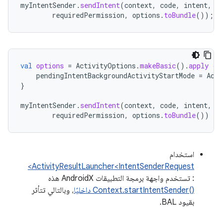
myIntentSender
.
sendIntent
(
context
,
code
,
intent
,
o
requiredPermission
,
options
.
toBundle
());
val
options
=
ActivityOptions
.
makeBasic
().
apply
{
pendingIntentBackgroundActivityStartMode
=
Act
}
myIntentSender
.
sendIntent
(
context
,
code
,
intent
,
o
requiredPermission
,
options
.
toBundle
())
استخدام
ActivityResultLauncher<IntentSenderRequest>
: تستخدم واجهة برمجة التطبيقات AndroidX هذه
Context.startIntentSender()‎ داخليًا
، وبالتالي تتأثر
بقيود BAL.