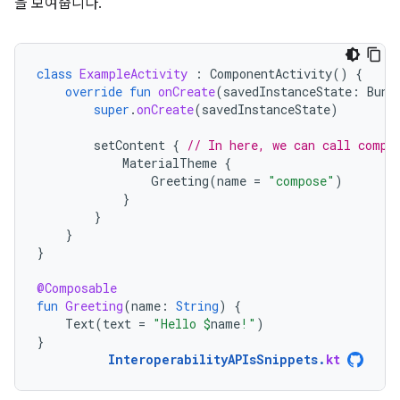
을 보여줍니다.
class
ExampleActivity
:
ComponentActivity
()
{
override
fun
onCreate
(
savedInstanceState
:
Bund
super
.
onCreate
(
savedInstanceState
)
setContent
{
// In here, we can call compo
MaterialTheme
{
Greeting
(
name
=
"compose"
)
}
}
}
}
@Composable
fun
Greeting
(
name
:
String
)
{
Text
(
text
=
"Hello 
$
name
!"
)
}
InteroperabilityAPIsSnippets
.
kt