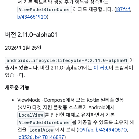
서 기본 팩토리와 생성 추가 항목을 상속하는
ViewModelStoreOwner
래퍼도 제공합니다. (
I87f4f
,
b/434651920
)
버전 2
.
11
.
0-alpha01
2026년 2월 25일
androidx.lifecycle:lifecycle-*:2.11.0-alpha01
이
출시되었습니다. 버전 2.11.0-alpha01에는
이 커밋
이 포함되어
있습니다.
새로운 기능
ViewModel-Compose에서 모든 Kotlin 멀티플랫폼
(KMP) 타겟 지원 플랫폼 호스트가 Android에서
LocalView
를 안전한 대체로 유지하면서 기본
ViewModelStoreOwner
를 제공할 수 있도록 소유자 해
결을
LocalView
에서 분리 (
I09fab
,
b/434940570
,
Ic8526
,
b/478146897
)