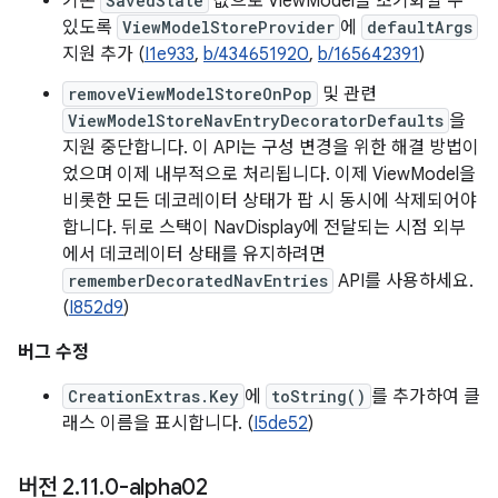
기본
SavedState
값으로 ViewModel을 초기화할 수
있도록
ViewModelStoreProvider
에
defaultArgs
지원 추가 (
I1e933
,
b/434651920
,
b/165642391
)
removeViewModelStoreOnPop
및 관련
ViewModelStoreNavEntryDecoratorDefaults
을
지원 중단합니다. 이 API는 구성 변경을 위한 해결 방법이
었으며 이제 내부적으로 처리됩니다. 이제 ViewModel을
비롯한 모든 데코레이터 상태가 팝 시 동시에 삭제되어야
합니다. 뒤로 스택이 NavDisplay에 전달되는 시점 외부
에서 데코레이터 상태를 유지하려면
rememberDecoratedNavEntries
API를 사용하세요.
(
I852d9
)
버그 수정
CreationExtras.Key
에
toString()
를 추가하여 클
래스 이름을 표시합니다. (
I5de52
)
버전 2
.
11
.
0-alpha02