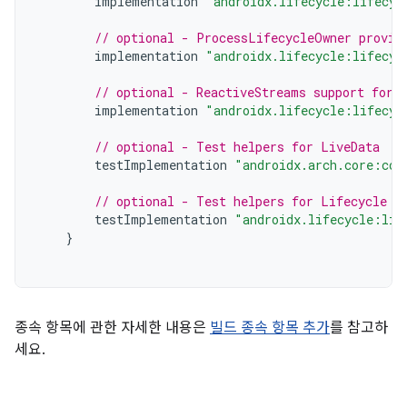
implementation
"androidx.lifecycle:lifecyc
// optional - ProcessLifecycleOwner provid
implementation
"androidx.lifecycle:lifecyc
// optional - ReactiveStreams support for 
implementation
"androidx.lifecycle:lifecyc
// optional - Test helpers for LiveData
testImplementation
"androidx.arch.core:cor
// optional - Test helpers for Lifecycle r
testImplementation
"androidx.lifecycle:lif
}
종속 항목에 관한 자세한 내용은
빌드 종속 항목 추가
를 참고하
세요.