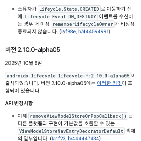
소유자가
Lifeycle.State.CREATED
로 이동하기 전
에
Lifecycle.Event.ON_DESTROY
이벤트를 수신하
는 경우 더 이상
rememberLifecycleOwner
가 비정상
종료되지 않습니다. (
I6f98e
,
b/444594991
)
버전 2
.
10
.
0-alpha05
2025년 10월 8일
androidx.lifecycle:lifecycle-*:2.10.0-alpha05
이
출시되었습니다. 버전 2.10.0-alpha05에는
이러한 커밋
이 포
함되어 있습니다.
API 변경사항
이제
removeViewModelStoreOnPopCallback()
는
다른 플랫폼과 구현이 기본값을 호출할 수 있는
ViewModelStoreNavEntryDecoratorDefault
객체
의 일부입니다. (
Ia1f23
,
b/444447434
)