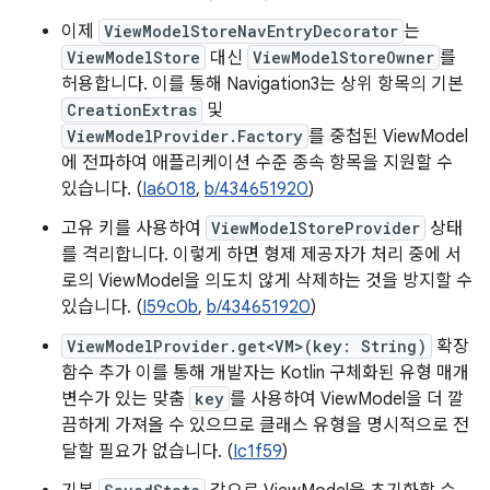
이제
ViewModelStoreNavEntryDecorator
는
ViewModelStore
대신
ViewModelStoreOwner
를
허용합니다. 이를 통해 Navigation3는 상위 항목의 기본
CreationExtras
및
ViewModelProvider.Factory
를 중첩된 ViewModel
에 전파하여 애플리케이션 수준 종속 항목을 지원할 수
있습니다. (
Ia6018
,
b/434651920
)
고유 키를 사용하여
ViewModelStoreProvider
상태
를 격리합니다. 이렇게 하면 형제 제공자가 처리 중에 서
로의 ViewModel을 의도치 않게 삭제하는 것을 방지할 수
있습니다. (
I59c0b
,
b/434651920
)
ViewModelProvider.get<VM>(key: String)
확장
함수 추가 이를 통해 개발자는 Kotlin 구체화된 유형 매개
변수가 있는 맞춤
key
를 사용하여 ViewModel을 더 깔
끔하게 가져올 수 있으므로 클래스 유형을 명시적으로 전
달할 필요가 없습니다. (
Ic1f59
)