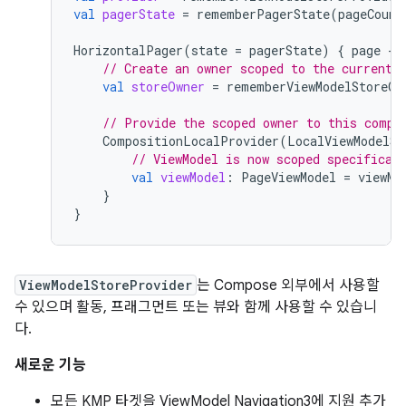
val
pagerState
=
rememberPagerState
(
pageCount
HorizontalPager
(
state
=
pagerState
)
{
page
-
// Create an owner scoped to the current 
val
storeOwner
=
rememberViewModelStoreOw
// Provide the scoped owner to this compo
CompositionLocalProvider
(
LocalViewModelSt
// ViewModel is now scoped specifical
val
viewModel
:
PageViewModel
=
viewMo
}
}
ViewModelStoreProvider
는 Compose 외부에서 사용할
수 있으며 활동, 프래그먼트 또는 뷰와 함께 사용할 수 있습니
다.
새로운 기능
모든 KMP 타겟을 ViewModel Navigation3에 지원 추가