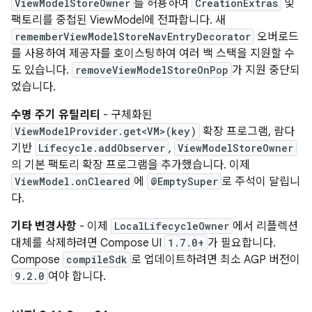
ViewModelStoreOwner
를 허용하여
CreationExtras
및
팩토리를 중첩된 ViewModel에 전파합니다. 새
rememberViewModelStoreNavEntryDecorator
오버로드
를 사용하여 제공자를 호이스팅하여 여러 백 스택을 지원할 수
도 있습니다.
removeViewModelStoreOnPop
가 지원 중단되
었습니다.
수명 주기 유틸리티
- 구체화된
ViewModelProvider.get<VM>(key)
확장 프로그램, 람다
기반
Lifecycle.addObserver
,
ViewModelStoreOwner
의 기본 팩토리 확장 프로그램을 추가했습니다. 이제
ViewModel.onCleared
에
@EmptySuper
로 주석이 달립니
다.
기타 변경사항
- 이제
LocalLifecycleOwner
에서 리플렉션
대체를 삭제하려면 Compose UI
1.7.0+
가 필요합니다.
Compose
compileSdk
로 업데이트하려면 최소 AGP 버전이
9.2.0
여야 합니다.