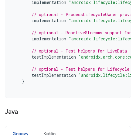
implementation
"androidx.lifecycle:lifecyc
// optional - ProcessLifecycleOwner provid
implementation
"androidx.lifecycle:lifecyc
// optional - ReactiveStreams support for 
implementation
"androidx.lifecycle:lifecyc
// optional - Test helpers for LiveData
testImplementation
"androidx.arch.core:cor
// optional - Test helpers for Lifecycle r
testImplementation
"androidx.lifecycle:lif
}
Java
Groovy
Kotlin