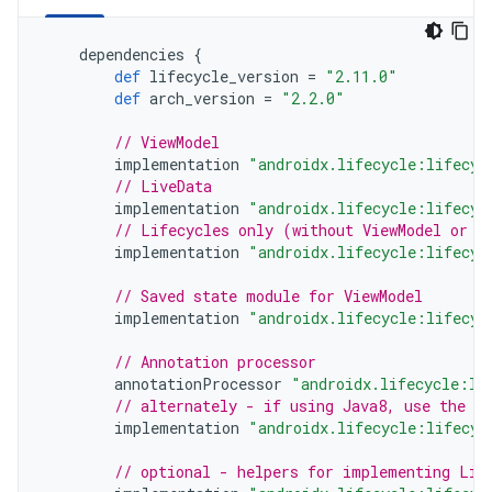
dependencies
{
def
lifecycle_version
=
"2.11.0"
def
arch_version
=
"2.2.0"
// ViewModel
implementation
"androidx.lifecycle:lifecyc
// LiveData
implementation
"androidx.lifecycle:lifecyc
// Lifecycles only (without ViewModel or L
implementation
"androidx.lifecycle:lifecyc
// Saved state module for ViewModel
implementation
"androidx.lifecycle:lifecyc
// Annotation processor
annotationProcessor
"androidx.lifecycle:li
// alternately - if using Java8, use the f
implementation
"androidx.lifecycle:lifecyc
// optional - helpers for implementing Lif