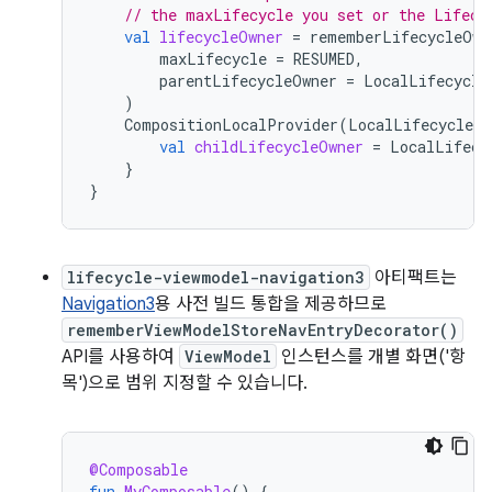
// the maxLifecycle you set or the Lifecy
val
lifecycleOwner
=
rememberLifecycleOwn
maxLifecycle
=
RESUMED
,
parentLifecycleOwner
=
LocalLifecycle
)
CompositionLocalProvider
(
LocalLifecycleOw
val
childLifecycleOwner
=
LocalLifecy
}
}
lifecycle-viewmodel-navigation3
아티팩트는
Navigation3
용 사전 빌드 통합을 제공하므로
rememberViewModelStoreNavEntryDecorator()
API를 사용하여
ViewModel
인스턴스를 개별 화면('항
목')으로 범위 지정할 수 있습니다.
@Composable
fun
MyComposable
()
{