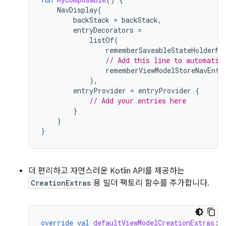
NavDisplay
(
backStack
=
backStack
,
entryDecorators
=
listOf
(
rememberSaveableStateHolderNa
// Add this line to automatic
rememberViewModelStoreNavEntr
),
entryProvider
=
entryProvider
{
// Add your entries here
}
}
}
더 편리하고 자연스러운 Kotlin API를 제공하는
CreationExtras
용 빌더 팩토리 함수를 추가합니다.
override
val
defaultViewModelCreationExtras
: