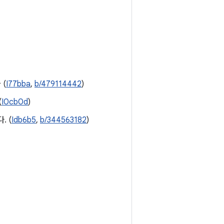
 (
I77bba
,
b/479114442
)
(
I0cb0d
)
. (
Idb6b5
,
b/344563182
)