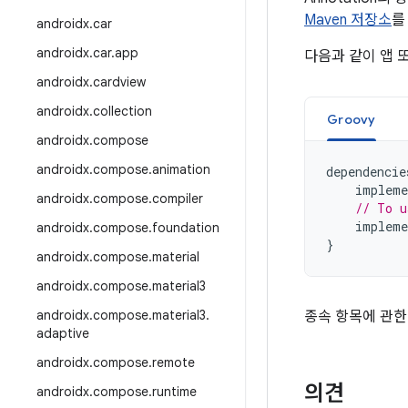
Maven 저장소
를
androidx
.
car
androidx
.
car
.
app
다음과 같이 앱 
androidx
.
cardview
androidx
.
collection
Groovy
androidx
.
compose
androidx
.
compose
.
animation
dependencie
impleme
androidx
.
compose
.
compiler
// To u
impleme
androidx
.
compose
.
foundation
}
androidx
.
compose
.
material
androidx
.
compose
.
material3
androidx
.
compose
.
material3
.
종속 항목에 관한
adaptive
androidx
.
compose
.
remote
의견
androidx
.
compose
.
runtime