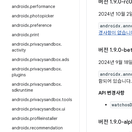
버전 1
.
9
.
0-rc0
androidx
.
performance
2024년 10월 2
androidx
.
photopicker
androidx
.
preference
androidx.ann
경사항이 없습니
androidx
.
print
androidx
.
privacysandbox
.
버전 1
.
9
.
0-be
activity
androidx
.
privacysandbox
.
ads
2024년 9월 18
androidx
.
privacysandbox
.
androidx.ann
plugins
함되어 있습니다.
androidx
.
privacysandbox
.
sdkruntime
API 변경사항
androidx
.
privacysandbox
.
tools
watchos
androidx
.
privacysandbox
.
ui
androidx
.
profileinstaller
버전 1
.
9
.
0-al
androidx
.
recommendation