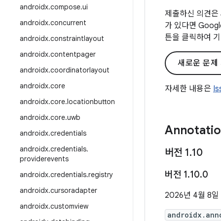
androidx
.
compose
.
ui
제출하신 의견은 
androidx
.
concurrent
가 있다면 Goo
튼을 클릭하여 기
androidx
.
constraintlayout
androidx
.
contentpager
새로운 문제
androidx
.
coordinatorlayout
androidx
.
core
자세한 내용은
I
androidx
.
core
.
locationbutton
androidx
.
core
.
uwb
Annotati
androidx
.
credentials
androidx
.
credentials
.
버전 1
.
10
providerevents
버전 1
.
10
.
0
androidx
.
credentials
.
registry
androidx
.
cursoradapter
2026년 4월 8일
androidx
.
customview
androidx.ann