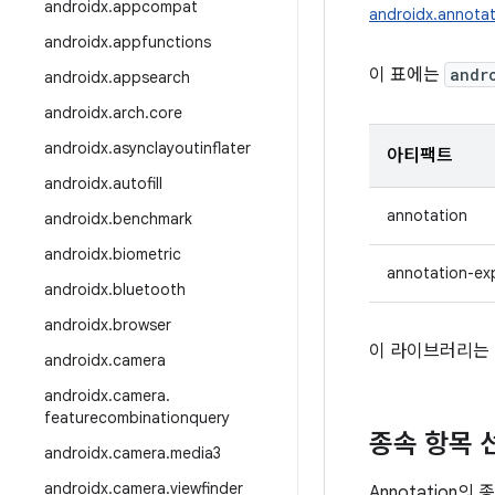
androidx
.
appcompat
androidx.annotat
androidx
.
appfunctions
이 표에는
andr
androidx
.
appsearch
androidx
.
arch
.
core
androidx
.
asynclayoutinflater
아티팩트
androidx
.
autofill
annotation
androidx
.
benchmark
androidx
.
biometric
annotation-ex
androidx
.
bluetooth
androidx
.
browser
이 라이브러리는 
androidx
.
camera
androidx
.
camera
.
featurecombinationquery
종속 항목 
androidx
.
camera
.
media3
androidx
.
camera
.
viewfinder
Annotation