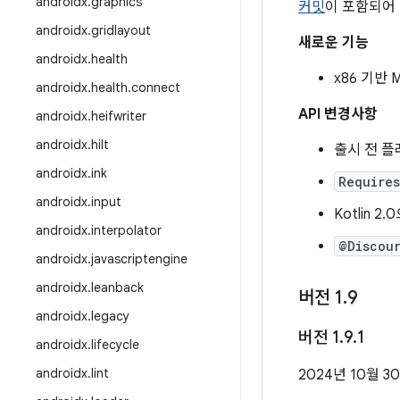
androidx
.
graphics
커밋
이 포함되어
androidx
.
gridlayout
새로운 기능
androidx
.
health
x86 기반 
androidx
.
health
.
connect
API 변경사항
androidx
.
heifwriter
androidx
.
hilt
출시 전 
androidx
.
ink
Require
androidx
.
input
Kotlin 
androidx
.
interpolator
@Discou
androidx
.
javascriptengine
androidx
.
leanback
버전 1
.
9
androidx
.
legacy
버전 1
.
9
.
1
androidx
.
lifecycle
androidx
.
lint
2024년 10월 3