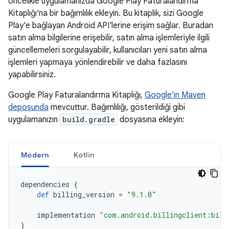
öncelikle uygulamanızda Google Play Faturalandırma
Kitaplığı'na bir bağımlılık ekleyin. Bu kitaplık, sizi Google
Play'e bağlayan Android API'lerine erişim sağlar. Buradan
satın alma bilgilerine erişebilir, satın alma işlemleriyle ilgili
güncellemeleri sorgulayabilir, kullanıcıları yeni satın alma
işlemleri yapmaya yönlendirebilir ve daha fazlasını
yapabilirsiniz.
Google Play Faturalandırma Kitaplığı,
Google'ın Maven
deposunda
mevcuttur. Bağımlılığı, gösterildiği gibi
uygulamanızın
build.gradle
dosyasına ekleyin:
Modern
Kotlin
dependencies
{
def
billing_version
=
"9.1.0"
implementation
"com.android.billingclient:bill
}