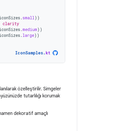
iconSizes
.
small
))
r clarity
iconSizes
.
medium
))
iconSizes
.
large
))
IconSamples
.
kt
lanılarak özelleştirilir. Simgeler
arayüzünüzde tutarlılığı korumak
mamen dekoratif amaçlı