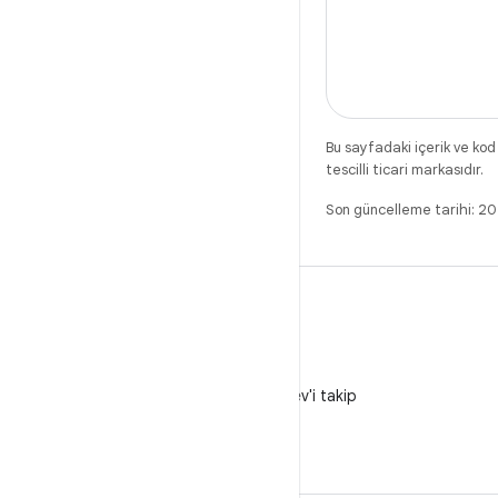
Bu sayfadaki içerik ve kod
tescilli ticari markasıdır.
Son güncelleme tarihi: 
X
X'te @AndroidDev'i takip
edin