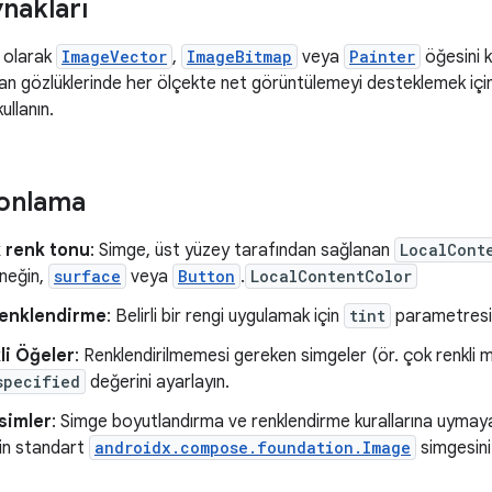
nakları
 olarak
ImageVector
,
ImageBitmap
veya
Painter
öğesini k
ran gözlüklerinde her ölçekte net görüntülemeyi desteklemek i
ullanın.
Tonlama
 renk tonu
: Simge, üst yüzey tarafından sağlanan
LocalCont
rneğin,
surface
veya
Button
.
LocalContentColor
enklendirme
: Belirli bir rengi uygulamak için
tint
parametresini
li Öğeler
: Renklendirilmemesi gereken simgeler (ör. çok renkli m
specified
değerini ayarlayın.
simler
: Simge boyutlandırma ve renklendirme kurallarına uymay
çin standart
androidx.compose.foundation.Image
simgesini 