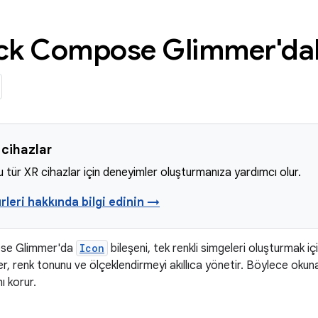
ck Compose Glimmer'dak
cihazlar
u tür XR cihazlar için deneyimler oluşturmanıza yardımcı olur.
rleri hakkında bilgi edinin →
se Glimmer'da
Icon
bileşeni, tek renkli simgeleri oluşturmak için
er, renk tonunu ve ölçeklendirmeyi akıllıca yönetir. Böylece okunab
nı korur.