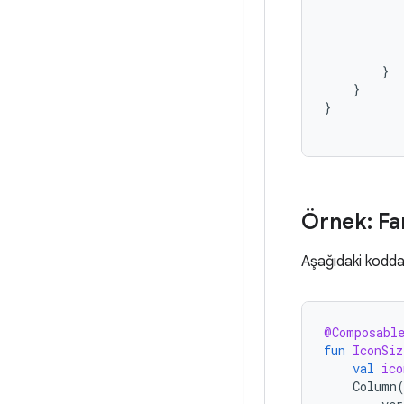
}
}
}
Örnek: Fa
Aşağıdaki kodda 
@Composabl
fun
IconSiz
val
ico
Column