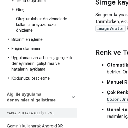
Tema oluşturma
Simge kay
Giriş
Simgeler kaynak
Oluşturulabilir önizlemelerle
tanımlarken, ek
kullanıcı arayüzünüzü
ImageVector
k
önizleme
Bildirimleri işleme
Erişim donanımı
Renk ve 
Uygulamanızın artırılmış gerçeklik
deneyimlerini çalıştırma ve
Otomatik
hatalarını ayıklama
belirler. Ö
Kodunuzu test etme
Manuel R
Çok Renk
Algı ile uygulama
Color.Un
deneyimlerini geliştirme
Genel Re
YAPAY ZEKAYLA GELIŞTIRME
resimler i
Gemini'ı kullanarak Android XR