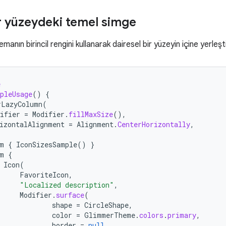
r yüzeydeki temel simge
manın birincil rengini kullanarak dairesel bir yüzeyin içine yerleşt
e
pleUsage
()
{
rLazyColumn
(
ifier
=
Modifier
.
fillMaxSize
(),
izontalAlignment
=
Alignment
.
CenterHorizontally
,
m
{
IconSizesSample
()
}
m
{
Icon
(
FavoriteIcon
,
"Localized description"
,
Modifier
.
surface
(
shape
=
CircleShape
,
color
=
GlimmerTheme
.
colors
.
primary
,
border
=
null
,