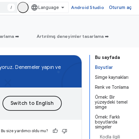
/
Android Studio
Oturum aç
arlama ➡️
Artırılmış deneyimler tasarlama ➡️
Bu sayfada
kliyoruz. Denemeler yapın ve
Boyutlar
Simge kaynakları
Renk ve Tonlama
Örnek: Bir
yüzeydeki temel
simge
Örnek: Farklı
boyutlarda
simgeler
Bu size yardımcı oldu mu?
Kodla ilgili