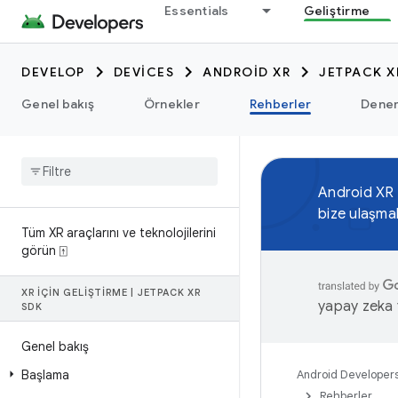
Essentials
Geliştirme
DEVELOP
DEVICES
ANDROID XR
JETPACK X
Genel bakış
Örnekler
Rehberler
Dene
Android XR
bize ulaşma
Tüm XR araçlarını ve teknolojilerini
görün ⍐
XR IÇIN GELIŞTIRME
|
JETPACK XR
yapay zeka t
SDK
Genel bakış
Başlama
Android Developer
Rehberler