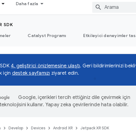
Daha fazla
R SDK
meler
Catalyst Programı
Etkileyici deneyimler tas
 SDK
4. geliştirici önizlemesine ulaştı
. Geri bildirimlerinizi be
k için
destek sayfamızı
ziyaret edin.
Google, içerikleri tercih ettiğiniz dile çevirmek için
eknolojisini kullanır. Yapay zeka çevirilerinde hata olabilir.
s
Develop
Devices
Android XR
Jetpack XR SDK