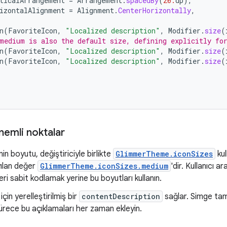
ticalArrangement
=
Arrangement
.
spacedBy
(
20.
dp
),
izontalAlignment
=
Alignment
.
CenterHorizontally
,
n
(
FavoriteIcon
,
"Localized description"
,
Modifier
.
size
(
medium is also the default size, defining explicitly fo
n
(
FavoriteIcon
,
"Localized description"
,
Modifier
.
size
(
n
(
FavoriteIcon
,
"Localized description"
,
Modifier
.
size
(
önemli noktalar
in boyutu, değiştiriciyle birlikte
GlimmerTheme.iconSizes
kul
yılan değer
GlimmerTheme.iconSizes.medium
'dir. Kullanıcı 
eri sabit kodlamak yerine bu boyutları kullanın.
çin yerelleştirilmiş bir
contentDescription
sağlar. Simge ta
ürece bu açıklamaları her zaman ekleyin.