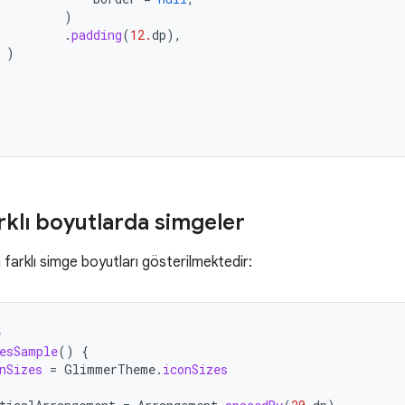
)
.
padding
(
12.
dp
),
)
rklı boyutlarda simgeler
farklı simge boyutları gösterilmektedir:
e
esSample
()
{
nSizes
=
GlimmerTheme
.
iconSizes
(