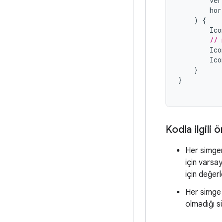
ver
hor
)
{
Ico
// 
Ico
Ico
}
}
Kodla ilgili 
Her simgen
için varsa
için değerl
Her simge i
olmadığı s