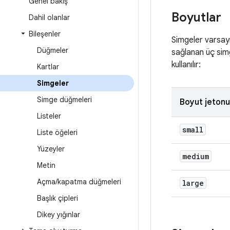
Genel bakış
Boyutlar
Dahil olanlar
Bileşenler
Simgeler varsay
Düğmeler
sağlanan üç simg
kullanılır:
Kartlar
Simgeler
Simge düğmeleri
Boyut jetonu
Listeler
small
Liste öğeleri
Yüzeyler
medium
Metin
Açma
/
kapatma düğmeleri
large
Başlık çipleri
Dikey yığınlar