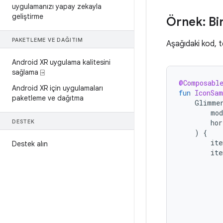
uygulamanızı yapay zekayla
geliştirme
Örnek: Bi
PAKETLEME VE DAĞITIM
Aşağıdaki kod, te
Android XR uygulama kalitesini
sağlama ⍈
@Composabl
Android XR için uygulamaları
fun
IconSam
paketleme ve dağıtma
Glimme
mod
DESTEK
hor
)
{
ite
Destek alın
ite