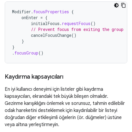
Modifier
.
focusProperties
{
onEnter
=
{
initialFocus
.
requestFocus
()
// Prevent focus from exiting the group
cancelFocusChange
()
}
}
.
focusGroup
()
Kaydırma kapsayıcıları
En iyi kullanıcı deneyimi için listeler gibi kaydırma
kapsayıcıları, ekrandaki tek büyük bileşen olmalıdır.
Gezinme karışıklığını önlemek ve sorunsuz, tahmin edilebilir
odak hareketini desteklemek için kaydırılabilir bir listeyi
doğrudan diğer etkileşimli öğelerin (ör. düğmeler) üstüne
veya altına yerleştirmeyin.