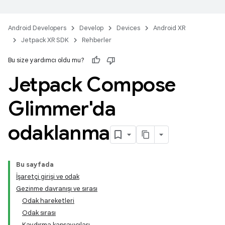
Android Developers
Develop
Devices
Android XR
Jetpack XR SDK
Rehberler
Bu size yardımcı oldu mu?
Jetpack Compose
Glimmer'da
odaklanma
Bu sayfada
İşaretçi girişi ve odak
Gezinme davranışı ve sırası
Odak hareketleri
Odak sırası
Kaydırma kapsayıcıları