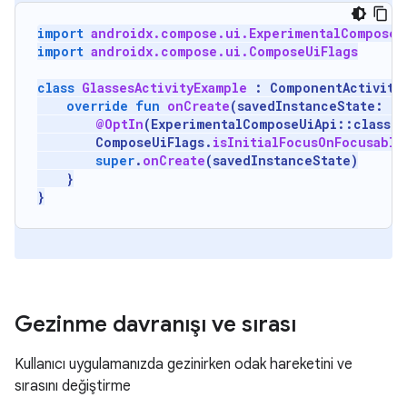
import
androidx.compose.ui.ExperimentalComposeU
import
androidx.compose.ui.ComposeUiFlags
class
GlassesActivityExample
:
ComponentActivity
override
fun
onCreate
(
savedInstanceState
:
Bu
@OptIn
(
ExperimentalComposeUiApi
::
class
)
ComposeUiFlags
.
isInitialFocusOnFocusable
super
.
onCreate
(
savedInstanceState
)
}
}
Gezinme davranışı ve sırası
Kullanıcı uygulamanızda gezinirken odak hareketini ve
sırasını değiştirme