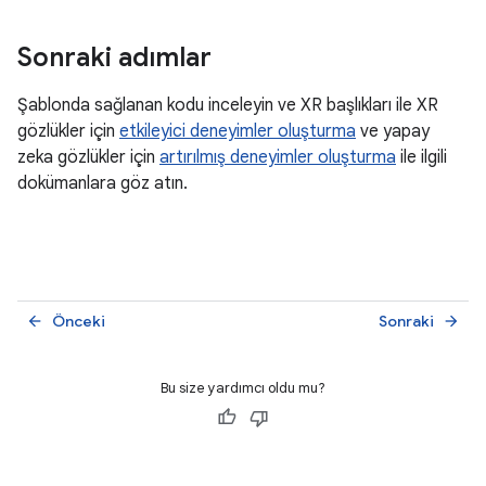
Sonraki adımlar
Şablonda sağlanan kodu inceleyin ve XR başlıkları ile XR
gözlükler için
etkileyici deneyimler oluşturma
ve yapay
zeka gözlükler için
artırılmış deneyimler oluşturma
ile ilgili
dokümanlara göz atın.
Önceki
Sonraki
arrow_back
arrow_forward
Bu size yardımcı oldu mu?