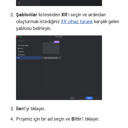
Şablonlar
listesinden
XR
'ı seçin ve ardından
oluşturmak istediğiniz
XR cihaz türüne
karşılık gelen
şablonu belirleyin.
İleri
'yi tıklayın.
Projeniz için bir ad seçin ve
Bitir
'i tıklayın.