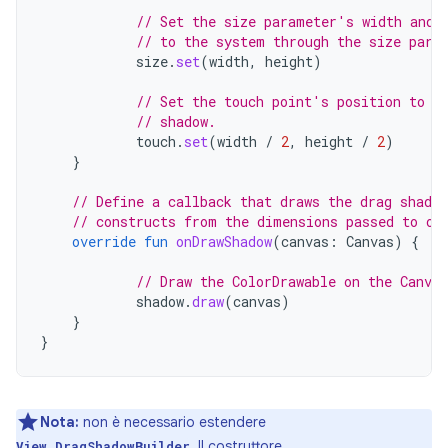
// Set the size parameter's width and 
// to the system through the size para
size
.
set
(
width
,
height
)
// Set the touch point's position to b
// shadow.
touch
.
set
(
width
/
2
,
height
/
2
)
}
// Define a callback that draws the drag shado
// constructs from the dimensions passed to on
override
fun
onDrawShadow
(
canvas
:
Canvas
)
{
// Draw the ColorDrawable on the Canva
shadow
.
draw
(
canvas
)
}
}
Nota:
non è necessario estendere
. Il costruttore
View.DragShadowBuilder