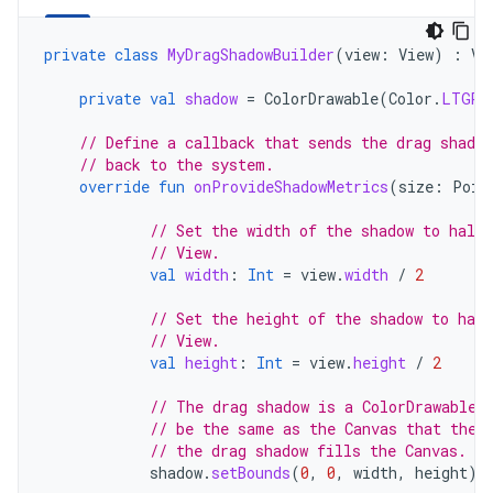
private
class
MyDragShadowBuilder
(
view
:
View
)
:
Vi
private
val
shadow
=
ColorDrawable
(
Color
.
LTGRA
// Define a callback that sends the drag shado
// back to the system.
override
fun
onProvideShadowMetrics
(
size
:
Poin
// Set the width of the shadow to half 
// View.
val
width
:
Int
=
view
.
width
/
2
// Set the height of the shadow to half
// View.
val
height
:
Int
=
view
.
height
/
2
// The drag shadow is a ColorDrawable.
// be the same as the Canvas that the 
// the drag shadow fills the Canvas.
shadow
.
setBounds
(
0
,
0
,
width
,
height
)