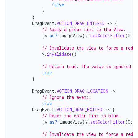
false
}
}
DragEvent
.
ACTION_DRAG_ENTERED
-
>
{
// Apply a green tint to the View.
(
v
as?
ImageView
)
?.
setColorFilter
(
Colo
// Invalidate the view to force a redra
v
.
invalidate
()
// Return true. The value is ignored.
true
}
DragEvent
.
ACTION_DRAG_LOCATION
-
// Ignore the event.
true
DragEvent
.
ACTION_DRAG_EXITED
-
>
{
// Reset the color tint to blue.
(
v
as?
ImageView
)
?.
setColorFilter
(
Colo
// Invalidate the view to force a redra