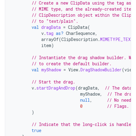
// Create a new ClipData using the tag as a
// MIME type, and the already-created item
// ClipDescription object within the ClipD
// to "text/plain".
val
dragData
=
ClipData
(
v
.
tag
as?
CharSequence
,
arrayOf
(
ClipDescription
.
MIMETYPE_TEXT_
item
)
// Instantiate the drag shadow builder. We
// to create the default builder.
val
myShadow
=
View
.
DragShadowBuilder
(
view
// Start the drag.
v
.
startDragAndDrop
(
dragData
,
// The data 
myShadow
,
// The drag
null
,
// No need t
0
// Flags. N
)
// Indicate that the long-click is handled.
true