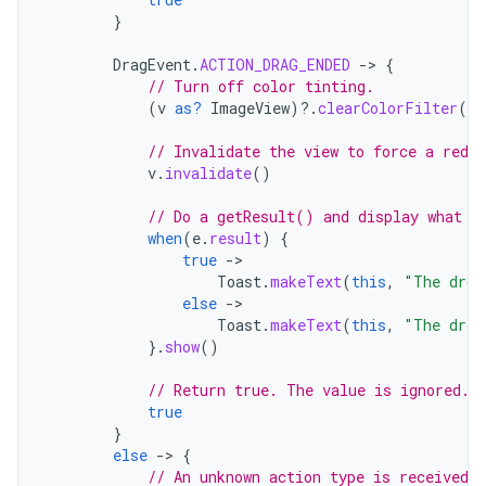
}
DragEvent
.
ACTION_DRAG_ENDED
-
>
{
// Turn off color tinting.
(
v
as?
ImageView
)
?.
clearColorFilter
()
// Invalidate the view to force a redra
v
.
invalidate
()
// Do a getResult() and display what h
when
(
e
.
result
)
{
true
-
Toast
.
makeText
(
this
,
"The drop
else
-
Toast
.
makeText
(
this
,
"The drop
}.
show
()
// Return true. The value is ignored.
true
}
else
-
>
{
// An unknown action type is received.