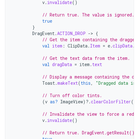
v
.
invalidate
()
// Return true. The value is ignored.
true
}
DragEvent
.
ACTION_DROP
-
>
{
// Get the item containing the dragged
val
item
:
ClipData
.
Item
=
e
.
clipData
.
g
// Get the text data from the item.
val
dragData
=
item
.
text
// Display a message containing the dr
Toast
.
makeText
(
this
,
"Dragged data is 
// Turn off color tints.
(
v
as?
ImageView
)
?.
clearColorFilter
()
// Invalidate the view to force a redra
v
.
invalidate
()
// Return true. DragEvent.getResult() 
true