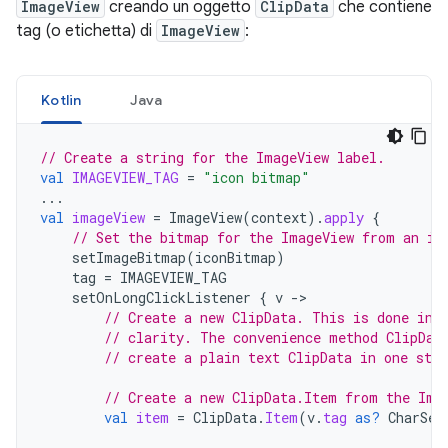
ImageView
creando un oggetto
ClipData
che contiene
tag (o etichetta) di
ImageView
:
Kotlin
Java
// Create a string for the ImageView label.
val
IMAGEVIEW_TAG
=
"icon bitmap"
...
val
imageView
=
ImageView
(
context
).
apply
{
// Set the bitmap for the ImageView from an ic
setImageBitmap
(
iconBitmap
)
tag
=
IMAGEVIEW_TAG
setOnLongClickListener
{
v
-
// Create a new ClipData. This is done in 
// clarity. The convenience method ClipDat
// create a plain text ClipData in one step
// Create a new ClipData.Item from the Ima
val
item
=
ClipData
.
Item
(
v
.
tag
as?
CharSeq