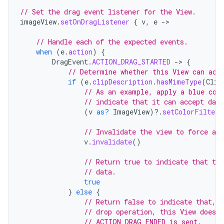
// Set the drag event listener for the View.
imageView
.
setOnDragListener
{
v
,
e
-
>

// Handle each of the expected events.
when
(
e
.
action
)
{
DragEvent
.
ACTION_DRAG_STARTED
-
>
{
// Determine whether this View can acc
if
(
e
.
clipDescription
.
hasMimeType
(
Clip
// As an example, apply a blue col
// indicate that it can accept data
(
v
as?
ImageView
)
?.
setColorFilter
(
// Invalidate the view to force a r
v
.
invalidate
()
// Return true to indicate that the
// data.
true
}
else
{
// Return false to indicate that, d
// drop operation, this View doesn
// ACTION_DRAG_ENDED is sent.