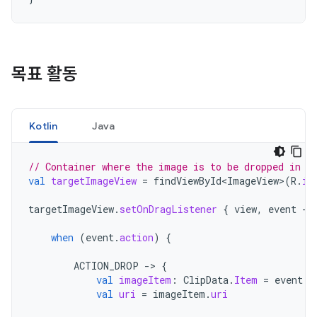
목표 활동
Kotlin
Java
// Container where the image is to be dropped in t
val
targetImageView
=
findViewById<ImageView>
(
R
.
id
targetImageView
.
setOnDragListener
{
view
,
event
->
when
(
event
.
action
)
{
ACTION_DROP
->
{
val
imageItem
:
ClipData
.
Item
=
event
.
c
val
uri
=
imageItem
.
uri