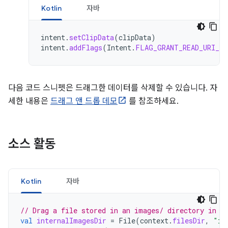
Kotlin
자바
intent
.
setClipData
(
clipData
)
intent
.
addFlags
(
Intent
.
FLAG_GRANT_READ_URI_PE
다음 코드 스니펫은 드래그한 데이터를 삭제할 수 있습니다. 자
세한 내용은
드래그 앤 드롭 데모
를 참조하세요.
소스 활동
Kotlin
자바
// Drag a file stored in an images/ directory in i
val
internalImagesDir
=
File
(
context
.
filesDir
,
"im