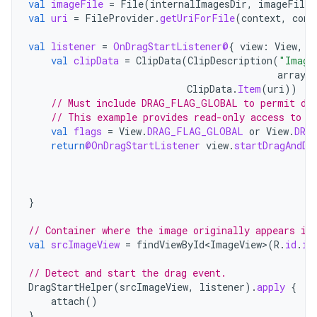
val
imageFile
=
File
(
internalImagesDir
,
imageFilen
val
uri
=
FileProvider
.
getUriForFile
(
context
,
cont
val
listener
=
OnDragStartListener@
{
view
:
View
,
_
val
clipData
=
ClipData
(
ClipDescription
(
"Image
arrayO
ClipData
.
Item
(
uri
))
// Must include DRAG_FLAG_GLOBAL to permit dra
// This example provides read-only access to t
val
flags
=
View
.
DRAG_FLAG_GLOBAL
or
View
.
DRA
return
@OnDragStartListener
view
.
startDragAndDr
}
// Container where the image originally appears in
val
srcImageView
=
findViewById<ImageView>
(
R
.
id
.
im
// Detect and start the drag event.
DragStartHelper
(
srcImageView
,
listener
).
apply
{
attach
()
}