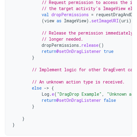
// Request permission to access the im
// the target activity's ImageView ele
val
dropPermissions
=
requestDragAndDr
(
view
as
ImageView
).
setImageURI
(
uri
)
// Release the permission immediately 
// longer needed.
dropPermissions
.
release
()
return
@setOnDragListener
true
}
// Implement logic for other DragEvent cas
// An unknown action type is received.
else
->
{
Log
.
e
(
"DragDrop Example"
,
"Unknown act
return
@setOnDragListener
false
}
}
}