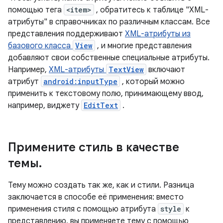
помощью тега
<item>
, обратитесь к таблице "XML-
атрибуты" в справочниках по различным классам. Все
представления поддерживают
XML-атрибуты из
базового класса
View
, и многие представления
добавляют свои собственные специальные атрибуты.
Например,
XML-атрибуты
TextView
включают
атрибут
android:inputType
, который можно
применить к текстовому полю, принимающему ввод,
например, виджету
EditText
.
Примените стиль в качестве
темы
.
Тему можно создать так же, как и стили. Разница
заключается в способе её применения: вместо
применения стиля с помощью атрибута
style
к
представлению, вы применяете тему с помощью