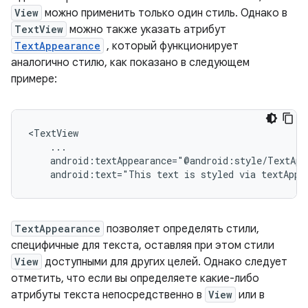
View
можно применить только один стиль. Однако в
TextView
можно также указать атрибут
TextAppearance
, который функционирует
аналогично стилю, как показано в следующем
примере:
android:text="This
text
is
styled
via
textAppe
TextAppearance
позволяет определять стили,
специфичные для текста, оставляя при этом стили
View
доступными для других целей. Однако следует
отметить, что если вы определяете какие-либо
атрибуты текста непосредственно в
View
или в