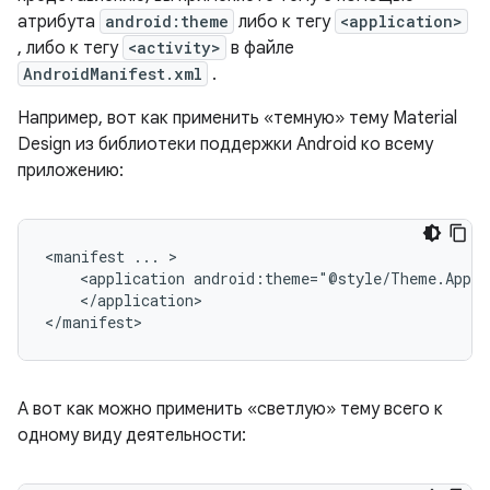
атрибута
android:theme
либо к тегу
<application>
, либо к тегу
<activity>
в файле
AndroidManifest.xml
.
Например, вот как применить «темную» тему Material
Design из библиотеки поддержки Android ко всему
приложению:
<manifest
...
<application
android:theme="@style/Theme.AppCo
</application>

</manifest>
А вот как можно применить «светлую» тему всего к
одному виду деятельности: