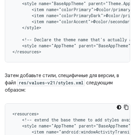
<style
name="BaseAppTheme"
<item
<item
<item
</style>

<!--
Declare
the
theme
name
that's
actually
ap
<style
name="AppTheme"
parent="BaseAppTheme"
/
</resources>
Затем добавьте стили, специфичные для версии, в
файл
res/values-v21/styles.xml
следующим
образом:
<!--
extend
the
base
theme
to
add
styles
avail
<style
name="AppTheme"
<item