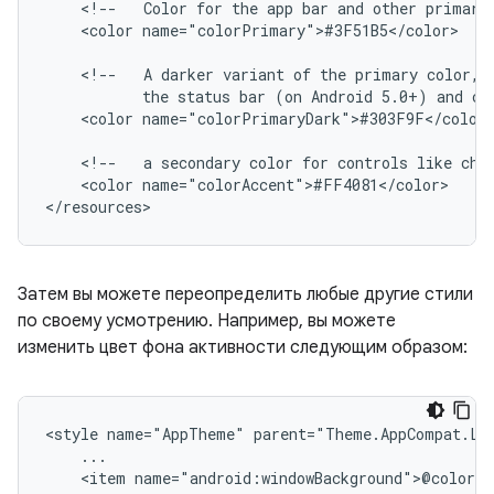
<!--
Color
for
the
app
bar
and
other
primary
<color
name="colorPrimary">#3F51B5</color>

<!--
A
darker
variant
of
the
primary
color,
the
status
bar
(on
Android
5.0+)
and
co
<color
name="colorPrimaryDark">#303F9F</color>
<!--
a
secondary
color
for
controls
like
che
<color
name="colorAccent">#FF4081</color>

</resources>
Затем вы можете переопределить любые другие стили
по своему усмотрению. Например, вы можете
изменить цвет фона активности следующим образом:
<style
name="AppTheme"
<item
name="android:windowBackground">@color/a