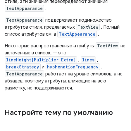
стиле, эти значения переопределяют значения
TextAppearance
.
TextAppearance
поддерживает подмножество
атрибутов стиля, предлагаемых
TextView
. Полный
список атрибутов см. в
TextAppearance
.
Некоторые распространенные атрибуты
TextView
не
включенные в список, — это
lineHeight[Multiplier|Extra]
,
lines
,
breakStrategy
и
hyphenationFrequency
.
TextAppearance
работает на уровне символов, а не
абзацев, поэтому атрибуты, влияющие на всю
разметку, не поддерживаются.
Настройте тему по умолчанию