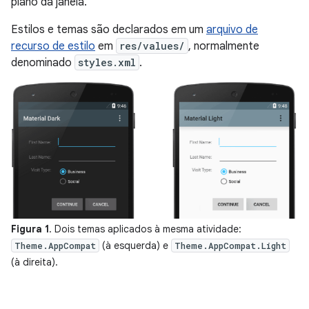
plano da janela.
Estilos e temas são declarados em um
arquivo de
recurso de estilo
em
res/values/
, normalmente
denominado
styles.xml
.
Figura 1
. Dois temas aplicados à mesma atividade:
(à esquerda) e
Theme.AppCompat
Theme.AppCompat.Light
(à direita).