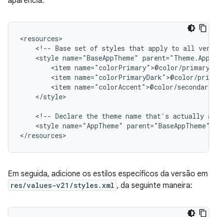
aparência:
<!--
Base
set
of
styles
that
apply
to
all
vers
<style
name="BaseAppTheme"
<item
<item
<item
</style>

<!--
Declare
the
theme
name
that's
actually
ap
<style
name="AppTheme"
parent="BaseAppTheme"
/
</resources>
Em seguida, adicione os estilos específicos da versão em
res/values-v21/styles.xml
, da seguinte maneira: