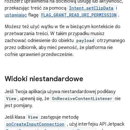
rozszerz uprawnienia na docelową usługę lub aktywność,
przekazując treść za pomocą
Intent.setClipData
i
ustawiając
flagę
FLAG_GRANT_READ_URI_PERMISSION
.
Możesz też użyć wątku w tle w bieżącym kontekście do
przetwarzania treści. W takim przypadku musisz
zachować odniesienie do obiektu
payload
otrzymanego
przez odbiornik, aby mieć pewność, że platforma nie
cofnie uprawnień przedwcześnie.
Widoki niestandardowe
Jeśli Twoja aplikacja używa niestandardowej podklasy
View
, upewnij się, że
OnReceiveContentListener
nie
jest pomijany.
Jeśli klasa
View
zastępuje metodę
onCreateInputConnection
, użyj interfejsu API Jetpack