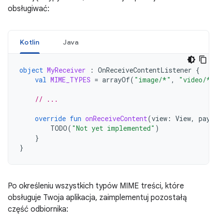
obsługiwać:
Kotlin
Java
object
MyReceiver
:
OnReceiveContentListener
{
val
MIME_TYPES
=
arrayOf
(
"image/*"
,
"video/*"
// ...
override
fun
onReceiveContent
(
view
:
View
,
payl
TODO
(
"Not yet implemented"
)
}
}
Po określeniu wszystkich typów MIME treści, które
obsługuje Twoja aplikacja, zaimplementuj pozostałą
część odbiornika: