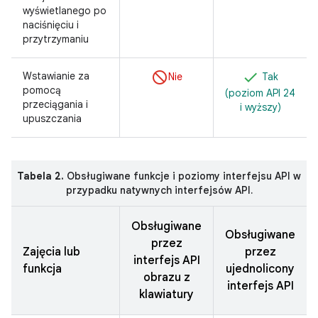
wyświetlanego po
naciśnięciu i
przytrzymaniu
Wstawianie za
Nie
Tak
pomocą
(poziom API 24
przeciągania i
i wyższy)
upuszczania
Tabela 2.
Obsługiwane funkcje i poziomy interfejsu API w
przypadku natywnych interfejsów API.
Obsługiwane
Obsługiwane
przez
Zajęcia lub
przez
interfejs API
funkcja
ujednolicony
obrazu z
interfejs API
klawiatury