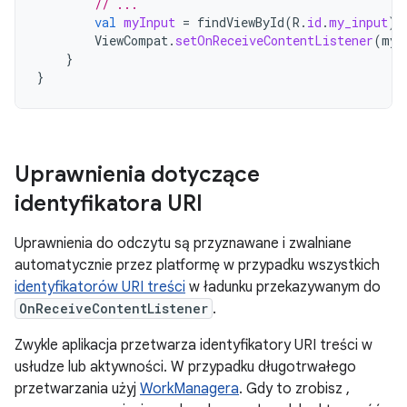
// ...
val
myInput
=
findViewById
(
R
.
id
.
my_input
)
ViewCompat
.
setOnReceiveContentListener
(
myI
}
}
Uprawnienia dotyczące
identyfikatora URI
Uprawnienia do odczytu są przyznawane i zwalniane
automatycznie przez platformę w przypadku wszystkich
identyfikatorów URI treści
w ładunku przekazywanym do
OnReceiveContentListener
.
Zwykle aplikacja przetwarza identyfikatory URI treści w
usłudze lub aktywności. W przypadku długotrwałego
przetwarzania użyj
WorkManagera
. Gdy to zrobisz ,