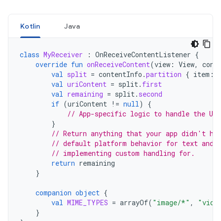
Kotlin
Java
class
MyReceiver
:
OnReceiveContentListener
{
override
fun
onReceiveContent
(
view
:
View
,
cont
val
split
=
contentInfo
.
partition
{
item
:
val
uriContent
=
split
.
first
val
remaining
=
split
.
second
if
(
uriContent
!=
null
)
{
// App-specific logic to handle the UR
}
// Return anything that your app didn't ha
// default platform behavior for text and 
// implementing custom handling for.
return
remaining
}
companion
object
{
val
MIME_TYPES
=
arrayOf
(
"image/*"
,
"vide
}