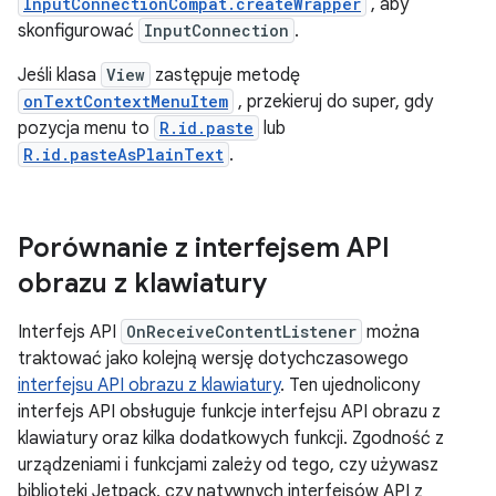
InputConnectionCompat.createWrapper
, aby
skonfigurować
InputConnection
.
Jeśli klasa
View
zastępuje metodę
onTextContextMenuItem
, przekieruj do super, gdy
pozycja menu to
R.id.paste
lub
R.id.pasteAsPlainText
.
Porównanie z interfejsem API
obrazu z klawiatury
Interfejs API
OnReceiveContentListener
można
traktować jako kolejną wersję dotychczasowego
interfejsu API obrazu z klawiatury
. Ten ujednolicony
interfejs API obsługuje funkcje interfejsu API obrazu z
klawiatury oraz kilka dodatkowych funkcji. Zgodność z
urządzeniami i funkcjami zależy od tego, czy używasz
biblioteki Jetpack, czy natywnych interfejsów API z