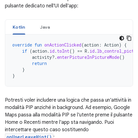
pulsante dedicato nell'UI dell'app:
Kotlin
Java
override
fun
onActionClicked
(
action
:
Action
)
{
if
(
action
.
id
.
toInt
()
==
R
.
id
.
lb_control_pictu
activity
?.
enterPictureInPictureMode
()
return
}
}
Potresti voler includere una logica che passa un'attività in
modalità PIP anziché in background. Ad esempio, Google
Maps passa alla modalità PIP se l'utente preme il pulsante
Home o Recenti mentre l'app sta navigando. Puoi
intercettare questo caso sostituendo
onUserLeaveHint()
: