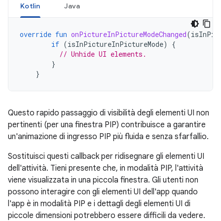
Kotlin
Java
override
fun
onPictureInPictureModeChanged
(
isInPic
if
(
isInPictureInPictureMode
)
{
// Unhide UI elements.
}
}
Questo rapido passaggio di visibilità degli elementi UI non
pertinenti (per una finestra PIP) contribuisce a garantire
un'animazione di ingresso PIP più fluida e senza sfarfallio.
Sostituisci questi callback per ridisegnare gli elementi UI
dell'attività. Tieni presente che, in modalità PIP, l'attività
viene visualizzata in una piccola finestra. Gli utenti non
possono interagire con gli elementi UI dell'app quando
l'app è in modalità PIP e i dettagli degli elementi UI di
piccole dimensioni potrebbero essere difficili da vedere.