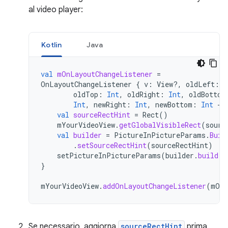
al video player:
Kotlin
Java
val
mOnLayoutChangeListener
=
OnLayoutChangeListener
{
v
:
View?,
oldLeft
:
I
oldTop
:
Int
,
oldRight
:
Int
,
oldBottom
Int
,
newRight
:
Int
,
newBottom
:
Int
->
val
sourceRectHint
=
Rect
()
mYourVideoView
.
getGlobalVisibleRect
(
sourc
val
builder
=
PictureInPictureParams
.
Buil
.
setSourceRectHint
(
sourceRectHint
)
setPictureInPictureParams
(
builder
.
build
()
}
mYourVideoView
.
addOnLayoutChangeListener
(
mOnL
Se necessario, aggiorna
sourceRectHint
prima