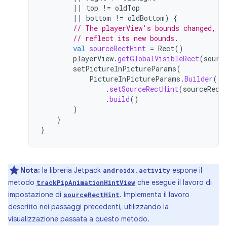
||
top
!=
oldTop
||
bottom
!=
oldBottom
)
{
// The playerView's bounds changed, u
// reflect its new bounds.
val
sourceRectHint
=
Rect
()
playerView
.
getGlobalVisibleRect
(
sourc
setPictureInPictureParams
(
PictureInPictureParams
.
Builder
()
.
setSourceRectHint
(
sourceRect
.
build
()
)
}
}
Nota:
la libreria Jetpack
espone il
androidx.activity
metodo
che esegue il lavoro di
trackPipAnimationHintView
impostazione di
. Implementa il lavoro
sourceRectHint
descritto nei passaggi precedenti, utilizzando la
visualizzazione passata a questo metodo.