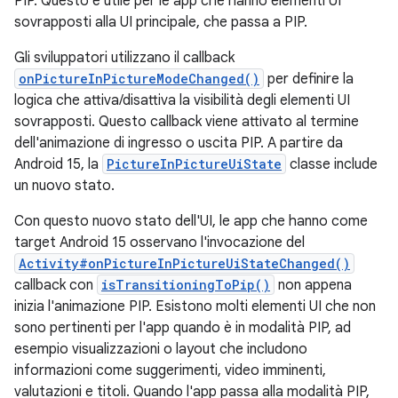
PIP. Questo è utile per le app che hanno elementi UI
sovrapposti alla UI principale, che passa a PIP.
Gli sviluppatori utilizzano il callback
onPictureInPictureModeChanged()
per definire la
logica che attiva/disattiva la visibilità degli elementi UI
sovrapposti. Questo callback viene attivato al termine
dell'animazione di ingresso o uscita PIP. A partire da
Android 15, la
PictureInPictureUiState
classe include
un nuovo stato.
Con questo nuovo stato dell'UI, le app che hanno come
target Android 15 osservano l'invocazione del
Activity#onPictureInPictureUiStateChanged()
callback con
isTransitioningToPip()
non appena
inizia l'animazione PIP. Esistono molti elementi UI che non
sono pertinenti per l'app quando è in modalità PIP, ad
esempio visualizzazioni o layout che includono
informazioni come suggerimenti, video imminenti,
valutazioni e titoli. Quando l'app passa alla modalità PIP,