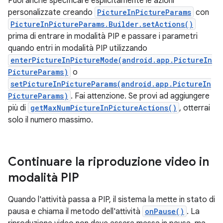
Puoi anche specificare esplicitamente le azioni
personalizzate creando
PictureInPictureParams
con
PictureInPictureParams.Builder.setActions()
prima di entrare in modalità PIP e passare i parametri
quando entri in modalità PIP utilizzando
enterPictureInPictureMode(android.app.PictureIn
PictureParams)
o
setPictureInPictureParams(android.app.PictureIn
PictureParams)
. Fai attenzione. Se provi ad aggiungere
più di
getMaxNumPictureInPictureActions()
, otterrai
solo il numero massimo.
Continuare la riproduzione video in
modalità PIP
Quando l'attività passa a PIP, il sistema la mette in stato di
pausa e chiama il metodo dell'attività
onPause()
. La