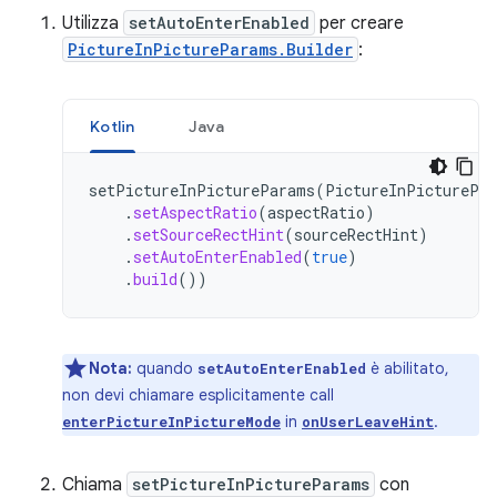
Utilizza
setAutoEnterEnabled
per creare
PictureInPictureParams.Builder
:
Kotlin
Java
setPictureInPictureParams
(
PictureInPicturePa
.
setAspectRatio
(
aspectRatio
)
.
setSourceRectHint
(
sourceRectHint
)
.
setAutoEnterEnabled
(
true
)
.
build
())
Nota:
quando
è abilitato,
setAutoEnterEnabled
non devi chiamare esplicitamente call
in
.
enterPictureInPictureMode
onUserLeaveHint
Chiama
setPictureInPictureParams
con