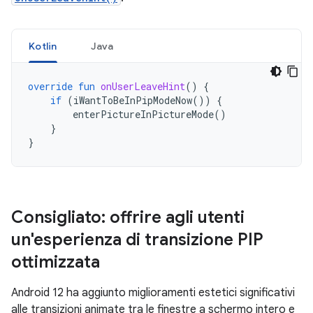
Kotlin
Java
override
fun
onUserLeaveHint
()
{
if
(
iWantToBeInPipModeNow
())
{
enterPictureInPictureMode
()
}
}
Consigliato: offrire agli utenti
un'esperienza di transizione PIP
ottimizzata
Android 12 ha aggiunto miglioramenti estetici significativi
alle transizioni animate tra le finestre a schermo intero e