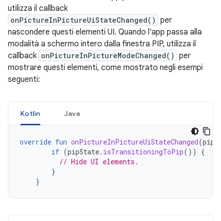
utilizza il callback
onPictureInPictureUiStateChanged()
per
nascondere questi elementi UI. Quando l'app passa alla
modalità a schermo intero dalla finestra PIP, utilizza il
callback
onPictureInPictureModeChanged()
per
mostrare questi elementi, come mostrato negli esempi
seguenti:
Kotlin
Java
override
fun
onPictureInPictureUiStateChanged
(
pipS
if
(
pipState
.
isTransitioningToPip
())
{
// Hide UI elements.
}
}