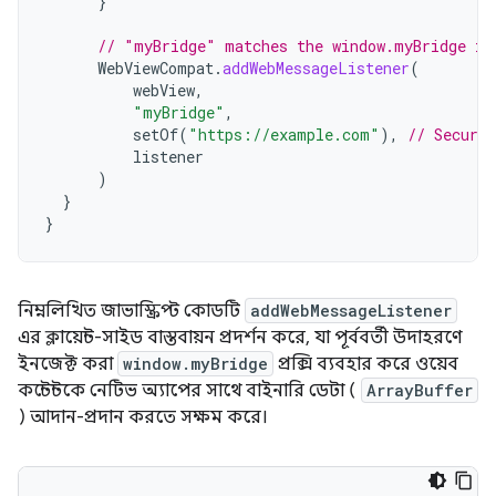
}
// "myBridge" matches the window.myBridge in
WebViewCompat
.
addWebMessageListener
(
webView
,
"myBridge"
,
setOf
(
"https://example.com"
),
// Securi
listener
)
}
}
নিম্নলিখিত জাভাস্ক্রিপ্ট কোডটি
addWebMessageListener
এর ক্লায়েন্ট-সাইড বাস্তবায়ন প্রদর্শন করে, যা পূর্ববর্তী উদাহরণে
ইনজেক্ট করা
window.myBridge
প্রক্সি ব্যবহার করে ওয়েব
কন্টেন্টকে নেটিভ অ্যাপের সাথে বাইনারি ডেটা (
ArrayBuffer
) আদান-প্রদান করতে সক্ষম করে।