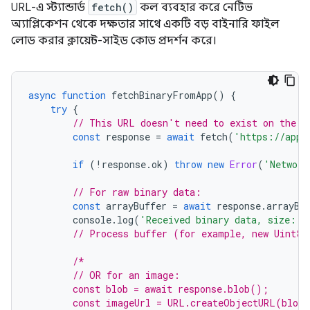
URL-এ স্ট্যান্ডার্ড
fetch()
কল ব্যবহার করে নেটিভ
অ্যাপ্লিকেশন থেকে দক্ষতার সাথে একটি বড় বাইনারি ফাইল
লোড করার ক্লায়েন্ট-সাইড কোড প্রদর্শন করে।
async
function
fetchBinaryFromApp
()
{
try
{
// This URL doesn't need to exist on the i
const
response
=
await
fetch
(
'https://app.
if
(
!
response
.
ok
)
throw
new
Error
(
'Network
// For raw binary data:
const
arrayBuffer
=
await
response
.
arrayBu
console
.
log
(
'Received binary data, size:'
,
// Process buffer (for example, new Uint8A
/*
        // OR for an image:
        const blob = await response.blob();
        const imageUrl = URL.createObjectURL(blob