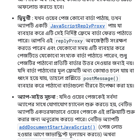
অফলোড করতে হবে।
দ্বিমুখী
: যখন ওয়েব পেজ কোনো বার্তা পাঠায়, তখন
অ্যাপটি একটি
JavaScriptReplyProxy
পায় যা
ব্যবহার করে এটি সেই নির্দিষ্ট ফ্রেমে বার্তা ফেরত পাঠাতে
পারে। আপনি এই
replyProxy
অবজেক্টটি সংরক্ষণ
করতে পারেন এবং যেকোনো সময় এটি ব্যবহার করে
পেজটিতে যেকোনো সংখ্যক বার্তা পাঠাতে পারেন, শুধু
পেজটির পাঠানো প্রতিটি বার্তার উত্তর দেওয়ার জন্যই নয়।
যদি বার্তা পাঠানোর মূল ফ্রেমটি অন্য কোথাও চলে যায় বা
ধ্বংস হয়ে যায়, তাহলে প্রক্সিতে
postMessage()
ব্যবহার করে পাঠানো বার্তাগুলো নীরবে উপেক্ষা করা হয়।
অ্যাপ-সাইড সূচনা
: যদিও ওয়েব পেজকেই সর্বদা
অ্যাপের সাথে যোগাযোগ চ্যানেল শুরু করতে হয়, নেটিভ
অ্যাপটি একতরফাভাবে ওয়েব পেজকে এই প্রক্রিয়াটি শুরু
করার জন্য অনুরোধ করতে পারে। নেটিভ অ্যাপটি
addDocumentStartJavaScript()
(পেজ লোড
হওয়ার আগে জাভাস্ক্রিপ্ট মূল্যায়ন করতে) অথবা