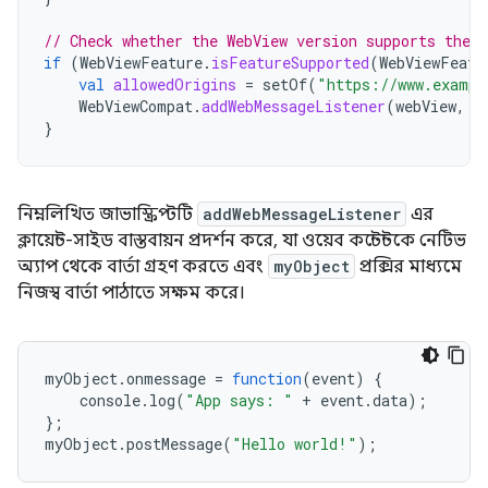
// Check whether the WebView version supports the f
if
(
WebViewFeature
.
isFeatureSupported
(
WebViewFeatu
val
allowedOrigins
=
setOf
(
"https://www.exampl
WebViewCompat
.
addWebMessageListener
(
webView
,
"
}
নিম্নলিখিত জাভাস্ক্রিপ্টটি
addWebMessageListener
এর
ক্লায়েন্ট-সাইড বাস্তবায়ন প্রদর্শন করে, যা ওয়েব কন্টেন্টকে নেটিভ
অ্যাপ থেকে বার্তা গ্রহণ করতে এবং
myObject
প্রক্সির মাধ্যমে
নিজস্ব বার্তা পাঠাতে সক্ষম করে।
myObject
.
onmessage
=
function
(
event
)
{
console
.
log
(
"App says: "
+
event
.
data
);
};
myObject
.
postMessage
(
"Hello world!"
);