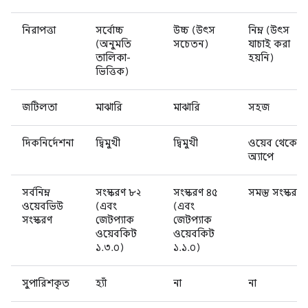
নিরাপত্তা
সর্বোচ্চ
উচ্চ (উৎস
নিম্ন (উৎস
(অনুমতি
সচেতন)
যাচাই করা
তালিকা-
হয়নি)
ভিত্তিক)
জটিলতা
মাঝারি
মাঝারি
সহজ
দিকনির্দেশনা
দ্বিমুখী
দ্বিমুখী
ওয়েব থেকে
অ্যাপে
সর্বনিম্ন
সংস্করণ ৮২
সংস্করণ ৪৫
সমস্ত সংস্করণ
ওয়েবভিউ
(এবং
(এবং
সংস্করণ
জেটপ্যাক
জেটপ্যাক
ওয়েবকিট
ওয়েবকিট
১.৩.০)
১.১.০)
সুপারিশকৃত
হ্যাঁ
না
না