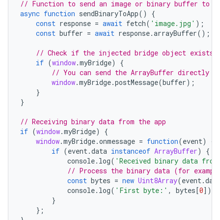
// Function to send an image or binary buffer to t
async
function
sendBinaryToApp
()
{
const
response
=
await
fetch
(
'image.jpg'
);
const
buffer
=
await
response
.
arrayBuffer
();
// Check if the injected bridge object exists
if
(
window
.
myBridge
)
{
// You can send the ArrayBuffer directly
window
.
myBridge
.
postMessage
(
buffer
);
}
}
// Receiving binary data from the app
if
(
window
.
myBridge
)
{
window
.
myBridge
.
onmessage
=
function
(
event
)
{
if
(
event
.
data
instanceof
ArrayBuffer
)
{
console
.
log
(
'Received binary data from
// Process the binary data (for exampl
const
bytes
=
new
Uint8Array
(
event
.
dat
console
.
log
(
'First byte:'
,
bytes
[
0
]);
}
};
}