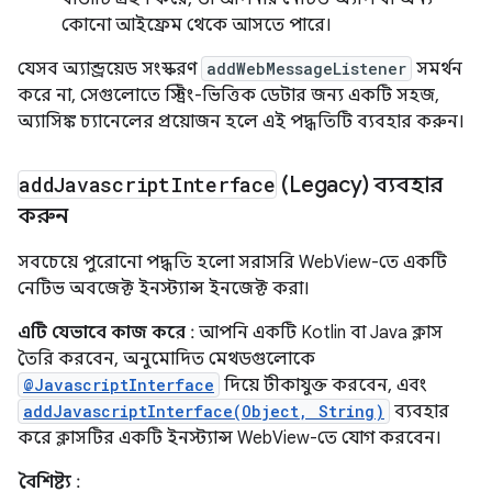
কোনো আইফ্রেম থেকে আসতে পারে।
যেসব অ্যান্ড্রয়েড সংস্করণ
addWebMessageListener
সমর্থন
করে না, সেগুলোতে স্ট্রিং-ভিত্তিক ডেটার জন্য একটি সহজ,
অ্যাসিঙ্ক চ্যানেলের প্রয়োজন হলে এই পদ্ধতিটি ব্যবহার করুন।
add
Javascript
Interface
(Legacy) ব্যবহার
করুন
সবচেয়ে পুরোনো পদ্ধতি হলো সরাসরি WebView-তে একটি
নেটিভ অবজেক্ট ইনস্ট্যান্স ইনজেক্ট করা।
এটি যেভাবে কাজ করে
: আপনি একটি Kotlin বা Java ক্লাস
তৈরি করবেন, অনুমোদিত মেথডগুলোকে
@JavascriptInterface
দিয়ে টীকাযুক্ত করবেন, এবং
addJavascriptInterface(Object, String)
ব্যবহার
করে ক্লাসটির একটি ইনস্ট্যান্স WebView-তে যোগ করবেন।
বৈশিষ্ট্য
: