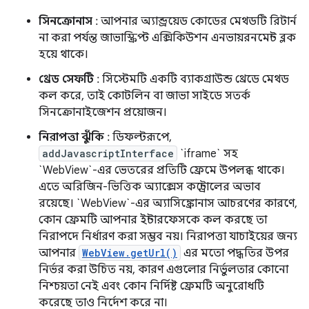
সিনক্রোনাস
: আপনার অ্যান্ড্রয়েড কোডের মেথডটি রিটার্ন
না করা পর্যন্ত জাভাস্ক্রিপ্ট এক্সিকিউশন এনভায়রনমেন্ট ব্লক
হয়ে থাকে।
থ্রেড সেফটি
: সিস্টেমটি একটি ব্যাকগ্রাউন্ড থ্রেডে মেথড
কল করে, তাই কোটলিন বা জাভা সাইডে সতর্ক
সিনক্রোনাইজেশন প্রয়োজন।
নিরাপত্তা ঝুঁকি
: ডিফল্টরূপে,
addJavascriptInterface
`iframe` সহ
`WebView`-এর ভেতরের প্রতিটি ফ্রেমে উপলব্ধ থাকে।
এতে অরিজিন-ভিত্তিক অ্যাক্সেস কন্ট্রোলের অভাব
রয়েছে। `WebView`-এর অ্যাসিঙ্ক্রোনাস আচরণের কারণে,
কোন ফ্রেমটি আপনার ইন্টারফেসকে কল করছে তা
নিরাপদে নির্ধারণ করা সম্ভব নয়। নিরাপত্তা যাচাইয়ের জন্য
আপনার
WebView.getUrl()
এর মতো পদ্ধতির উপর
নির্ভর করা উচিত নয়, কারণ এগুলোর নির্ভুলতার কোনো
নিশ্চয়তা নেই এবং কোন নির্দিষ্ট ফ্রেমটি অনুরোধটি
করেছে তাও নির্দেশ করে না।