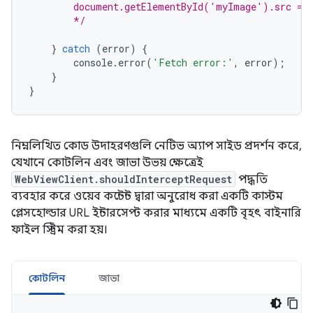
        document.getElementById('myImage').src = 
        */
}
catch
(
error
)
{
console
.
error
(
'Fetch error:'
,
error
);
}
}
নিম্নলিখিত কোড উদাহরণগুলি নেটিভ অ্যাপ সাইড প্রদর্শন করে,
যেখানে কোটলিন এবং জাভা উভয় ক্ষেত্রেই
WebViewClient.shouldInterceptRequest
পদ্ধতি
ব্যবহার করে ওয়েব কন্টেন্ট দ্বারা অনুরোধ করা একটি কাস্টম
প্লেসহোল্ডার URL ইন্টারসেপ্ট করার মাধ্যমে একটি বৃহৎ বাইনারি
ফাইল স্ট্রিম করা হয়।
কোটলিন
জাভা