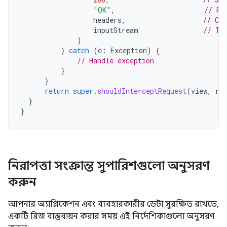
"OK"
,
// Re
headers
,
// Cu
inputStream
// Th
)
}
catch
(
e
:
Exception
)
{
// Handle exception
}
}
return
super
.
shouldInterceptRequest
(
view
,
re
}
}
নিরাপত্তা সংক্রান্ত সুপারিশগুলো অনুসরণ
করুন
আপনার অ্যাপ্লিকেশন এবং ব্যবহারকারীর ডেটা সুরক্ষিত রাখতে,
একটি ব্রিজ বাস্তবায়ন করার সময় এই নির্দেশিকাগুলো অনুসরণ