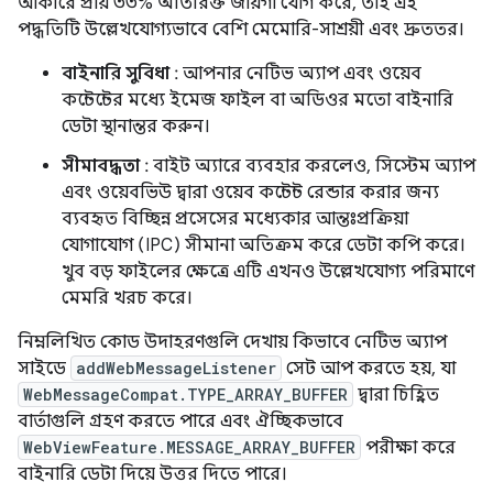
আকারে প্রায় ৩৩% অতিরিক্ত জায়গা যোগ করে, তাই এই
পদ্ধতিটি উল্লেখযোগ্যভাবে বেশি মেমোরি-সাশ্রয়ী এবং দ্রুততর।
বাইনারি সুবিধা
: আপনার নেটিভ অ্যাপ এবং ওয়েব
কন্টেন্টের মধ্যে ইমেজ ফাইল বা অডিওর মতো বাইনারি
ডেটা স্থানান্তর করুন।
সীমাবদ্ধতা
: বাইট অ্যারে ব্যবহার করলেও, সিস্টেম অ্যাপ
এবং ওয়েবভিউ দ্বারা ওয়েব কন্টেন্ট রেন্ডার করার জন্য
ব্যবহৃত বিচ্ছিন্ন প্রসেসের মধ্যেকার আন্তঃপ্রক্রিয়া
যোগাযোগ (IPC) সীমানা অতিক্রম করে ডেটা কপি করে।
খুব বড় ফাইলের ক্ষেত্রে এটি এখনও উল্লেখযোগ্য পরিমাণে
মেমরি খরচ করে।
নিম্নলিখিত কোড উদাহরণগুলি দেখায় কিভাবে নেটিভ অ্যাপ
সাইডে
addWebMessageListener
সেট আপ করতে হয়, যা
WebMessageCompat.TYPE_ARRAY_BUFFER
দ্বারা চিহ্নিত
বার্তাগুলি গ্রহণ করতে পারে এবং ঐচ্ছিকভাবে
WebViewFeature.MESSAGE_ARRAY_BUFFER
পরীক্ষা করে
বাইনারি ডেটা দিয়ে উত্তর দিতে পারে।