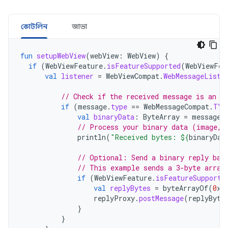
কোটলিন
জাভা
fun
setupWebView
(
webView
:
WebView
)
{
if
(
WebViewFeature
.
isFeatureSupported
(
WebViewFea
val
listener
=
WebViewCompat
.
WebMessageListe
// Check if the received message is an A
if
(
message
.
type
==
WebMessageCompat
.
TYP
val
binaryData
:
ByteArray
=
message
.
// Process your binary data (image, 
println
(
"Received bytes: 
${
binaryDat
// Optional: Send a binary reply bac
// This example sends a 3-byte array
if
(
WebViewFeature
.
isFeatureSupporte
val
replyBytes
=
byteArrayOf
(
0
x0
replyProxy
.
postMessage
(
replyByte
}
}