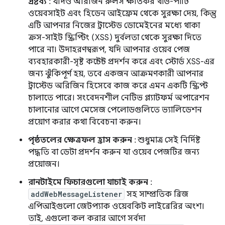
দ্রষ্টব্য
: যদিও অরিজিন রুলস ক্ষতিকর থার্ড-পার্টি
ওয়েবসাইট এবং হিডেন আইফ্রেম থেকে সুরক্ষা দেয়, কিন্তু
এটি আপনার নিজের ট্রাস্টেড ডোমেইনের মধ্যে থাকা
ক্রস-সাইট স্ক্রিপ্টিং (XSS) দুর্বলতা থেকে সুরক্ষা দিতে
পারে না। উদাহরণস্বরূপ, যদি আপনার ওয়েব পেজ
ব্যবহারকারী-সৃষ্ট কন্টেন্ট প্রদর্শন করে এবং স্টোর্ড XSS-এর
জন্য ঝুঁকিপূর্ণ হয়, তবে একজন আক্রমণকারী আপনার
ট্রাস্টেড অরিজিন হিসেবে কাজ করে এমন একটি স্ক্রিপ্ট
চালাতে পারে। সংবেদনশীল নেটিভ প্ল্যাটফর্ম অপারেশন
চালানোর আগে মেসেজ পেলোডগুলিতে ভ্যালিডেশন
প্রয়োগ করার কথা বিবেচনা করুন।
পৃষ্ঠতলের ক্ষেত্রফল হ্রাস করুন
: শুধুমাত্র সেই নির্দিষ্ট
পদ্ধতি বা ডেটা প্রদর্শন করুন যা ওয়েব পেজটির জন্য
প্রয়োজন।
রানটাইমে ফিচারগুলো যাচাই করুন
:
addWebMessageListener
সহ সাম্প্রতিক ব্রিজ
এপিআইগুলো জেটপ্যাক ওয়েবকিট লাইব্রেরির অংশ।
তাই, এগুলো কল করার আগে সর্বদা