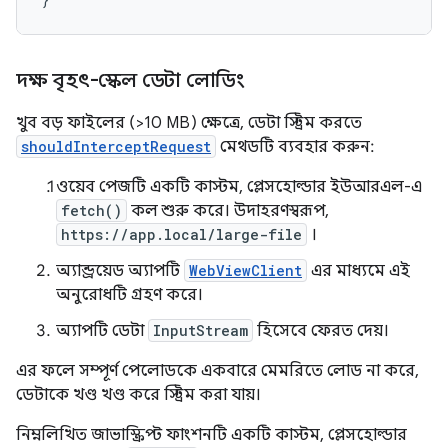
দক্ষ বৃহৎ-স্কেল ডেটা লোডিং
খুব বড় ফাইলের (>10 MB) ক্ষেত্রে, ডেটা স্ট্রিম করতে
shouldInterceptRequest
মেথডটি ব্যবহার করুন:
ওয়েব পেজটি একটি কাস্টম, প্লেসহোল্ডার ইউআরএল-এ
fetch()
কল শুরু করে। উদাহরণস্বরূপ,
https://app.local/large-file
।
অ্যান্ড্রয়েড অ্যাপটি
WebViewClient
এর মাধ্যমে এই
অনুরোধটি গ্রহণ করে।
অ্যাপটি ডেটা
InputStream
হিসেবে ফেরত দেয়।
এর ফলে সম্পূর্ণ পেলোডকে একবারে মেমরিতে লোড না করে,
ডেটাকে খণ্ড খণ্ড করে স্ট্রিম করা যায়।
নিম্নলিখিত জাভাস্ক্রিপ্ট ফাংশনটি একটি কাস্টম, প্লেসহোল্ডার