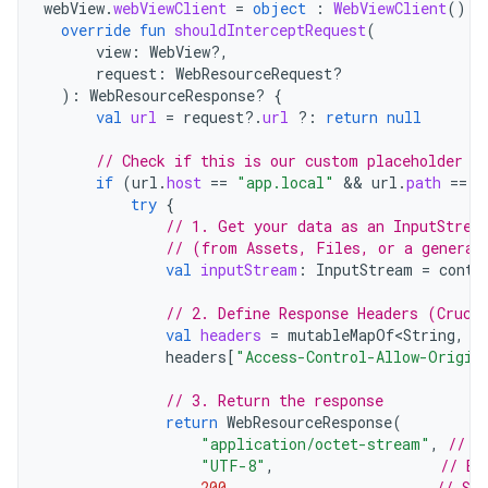
webView
.
webViewClient
=
object
:
WebViewClient
()
{
override
fun
shouldInterceptRequest
(
view
:
WebView?,
request
:
WebResourceRequest?
):
WebResourceResponse? 
{
val
url
=
request
?.
url
?:
return
null
// Check if this is our custom placeholder U
if
(
url
.
host
==
"app.local"
 && 
url
.
path
==
"
try
{
// 1. Get your data as an InputStrea
// (from Assets, Files, or a generat
val
inputStream
:
InputStream
=
conte
// 2. Define Response Headers (Cruci
val
headers
=
mutableMapOf<String
,
S
headers
[
"Access-Control-Allow-Origin
// 3. Return the response
return
WebResourceResponse
(
"application/octet-stream"
,
// M
"UTF-8"
,
// En
200
,
// Sta