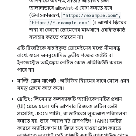
আপনাকে অবশ্যই প্রতিটি অরিজিন রুল
আলাদাভাবে allowlist-এ যোগ করতে হবে
(উদাহরণস্বরূপ,
"https://example.com",
"https://*.example.com"
)। আপনি স্কিমের
জন্য বা কোনো ডোমেনের মাঝখানে ওয়াইল্ডকার্ড
ব্যবহার করতে পারবেন না।
এটি ব্রিজটিকে যাচাইকৃত ডোমেইনের মধ্যে সীমাবদ্ধ
রাখে, ফলে অননুমোদিত তৃতীয় পক্ষের কন্টেন্ট বা
ইনজেক্টেড আইফ্রেম নেটিভ কোড এক্সিকিউট করতে
পারে না।
মাল্টি-ফ্রেম সাপোর্ট
: অরিজিন নিয়মের সাথে মেলে এমন
সমস্ত ফ্রেমে কাজ করে।
থ্রেডিং
: লিসেনার কলব্যাকটি অ্যাপ্লিকেশনটির প্রধান
(UI) থ্রেডে চলে। যদি আপনার ব্রিজকে জটিল ডেটা
প্রসেসিং, JSON পার্সিং, বা ডাটাবেস লুকআপ পরিচালনা
করতে হয়, তবে "অ্যাপ নট রেসপন্ডিং" (ANR) ত্রুটির
কারণে অ্যাপ্লিকেশন UI ফ্রিজ হয়ে যাওয়া রোধ করতে
আপনাকে অবশ্যই সেই কাজটি একটি ব্যাকগ্রাউন্ড থ্রেডে