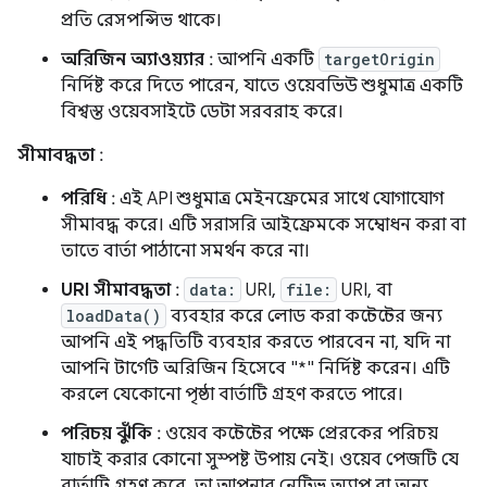
প্রতি রেসপন্সিভ থাকে।
অরিজিন অ্যাওয়্যার
: আপনি একটি
targetOrigin
নির্দিষ্ট করে দিতে পারেন, যাতে ওয়েবভিউ শুধুমাত্র একটি
বিশ্বস্ত ওয়েবসাইটে ডেটা সরবরাহ করে।
সীমাবদ্ধতা
:
পরিধি
: এই API শুধুমাত্র মেইনফ্রেমের সাথে যোগাযোগ
সীমাবদ্ধ করে। এটি সরাসরি আইফ্রেমকে সম্বোধন করা বা
তাতে বার্তা পাঠানো সমর্থন করে না।
URI সীমাবদ্ধতা
:
data:
URI,
file:
URI, বা
loadData()
ব্যবহার করে লোড করা কন্টেন্টের জন্য
আপনি এই পদ্ধতিটি ব্যবহার করতে পারবেন না, যদি না
আপনি টার্গেট অরিজিন হিসেবে "*" নির্দিষ্ট করেন। এটি
করলে যেকোনো পৃষ্ঠা বার্তাটি গ্রহণ করতে পারে।
পরিচয় ঝুঁকি
: ওয়েব কন্টেন্টের পক্ষে প্রেরকের পরিচয়
যাচাই করার কোনো সুস্পষ্ট উপায় নেই। ওয়েব পেজটি যে
বার্তাটি গ্রহণ করে, তা আপনার নেটিভ অ্যাপ বা অন্য