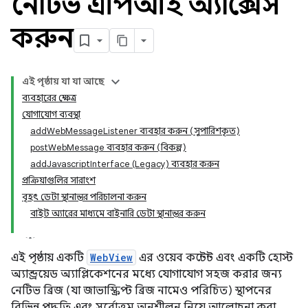
নেটিভ এপিআই অ্যাক্সেস
করুন
এই পৃষ্ঠায় যা যা আছে
ব্যবহারের ক্ষেত্র
যোগাযোগ ব্যবস্থা
addWebMessageListener ব্যবহার করুন (সুপারিশকৃত)
postWebMessage ব্যবহার করুন (বিকল্প)
addJavascriptInterface (Legacy) ব্যবহার করুন
প্রক্রিয়াগুলির সারাংশ
বৃহৎ ডেটা স্থানান্তর পরিচালনা করুন
বাইট অ্যারের মাধ্যমে বাইনারি ডেটা স্থানান্তর করুন
এই পৃষ্ঠায় একটি
WebView
এর ওয়েব কন্টেন্ট এবং একটি হোস্ট
অ্যান্ড্রয়েড অ্যাপ্লিকেশনের মধ্যে যোগাযোগ সহজ করার জন্য
নেটিভ ব্রিজ (যা জাভাস্ক্রিপ্ট ব্রিজ নামেও পরিচিত) স্থাপনের
বিভিন্ন পদ্ধতি এবং সর্বোত্তম অনুশীলন নিয়ে আলোচনা করা