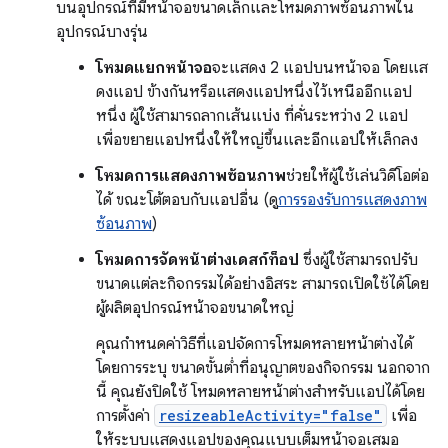
บนอุปกรณ์ที่มีหน้าจอขนาดเล็กและโหมดภาพซ้อนภาพใน
อุปกรณ์บางรุ่น
โหมดแยกหน้าจอ
จะแสดง 2 แอปบนหน้าจอ โดยแส
ดงแอป ข้างกันหรือแสดงแอปหนึ่งไว้เหนืออีกแอป
หนึ่ง ผู้ใช้สามารถลากเส้นแบ่ง ที่คั่นระหว่าง 2 แอป
เพื่อขยายแอปหนึ่งให้ใหญ่ขึ้นและอีกแอปให้เล็กลง
โหมดการแสดงภาพซ้อนภาพ
ช่วยให้ผู้ใช้เล่นวิดีโอต่อ
ได้ ขณะโต้ตอบกับแอปอื่น (ดู
การรองรับการแสดงภาพ
ซ้อนภาพ
)
โหมดการจัดหน้าต่างเดสก์ท็อป
ซึ่งผู้ใช้สามารถปรับ
ขนาดแต่ละกิจกรรมได้อย่างอิสระ สามารถเปิดใช้ได้โดย
ผู้ผลิตอุปกรณ์หน้าจอขนาดใหญ่
คุณกำหนดค่าวิธีที่แอปจัดการโหมดหลายหน้าต่างได้
โดยการระบุ ขนาดขั้นต่ำที่อนุญาตของกิจกรรม นอกจาก
นี้ คุณยังปิดใช้ โหมดหลายหน้าต่างสำหรับแอปได้โดย
การตั้งค่า
resizeableActivity="false"
เพื่อ
ให้ระบบแสดงแอปของคุณแบบเต็มหน้าจอเสมอ