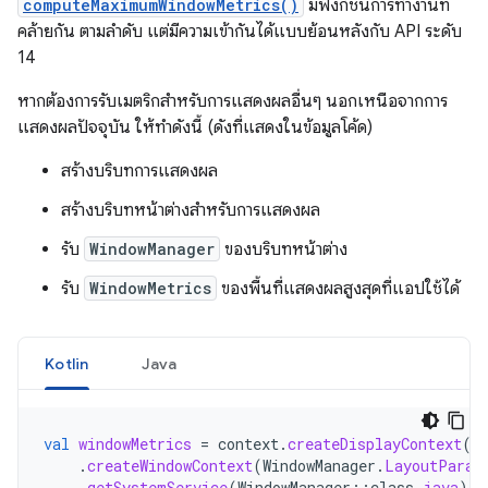
computeMaximumWindowMetrics()
มีฟังก์ชันการทำงานที่
คล้ายกัน ตามลำดับ แต่มีความเข้ากันได้แบบย้อนหลังกับ API ระดับ
14
หากต้องการรับเมตริกสําหรับการแสดงผลอื่นๆ นอกเหนือจากการ
แสดงผลปัจจุบัน ให้ทําดังนี้ (ดังที่แสดงในข้อมูลโค้ด)
สร้างบริบทการแสดงผล
สร้างบริบทหน้าต่างสำหรับการแสดงผล
รับ
WindowManager
ของบริบทหน้าต่าง
รับ
WindowMetrics
ของพื้นที่แสดงผลสูงสุดที่แอปใช้ได้
Kotlin
Java
val
windowMetrics
=
context
.
createDisplayContext
(
d
.
createWindowContext
(
WindowManager
.
LayoutParam
.
getSystemService
(
WindowManager
::
class
.
java
)