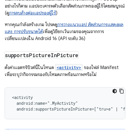
อย่างไรก็ตาม แอปจะเคารพตัวเลือกสัดส่วนภาพของผู้ใช้โดยสมบูรณ์
(ดู
การลบล้างต่อแอปของผู้ใช้
)
หากคุณกำลังสร้างเกม โปรดดู
การวางแนวแอป สัดส่วนการแสดงผล
และ การปรับขนาดได้
เพื่อดูวิธียกเว้นเกมของคุณจากการ
เปลี่ยนแปลงใน Android 16 (API ระดับ 36)
supports
Picture
In
Picture
ตั้งค่าแอตทริบิวต์นี้ในโหนด
<activity>
ของไฟล์ Manifest
เพื่อระบุว่ากิจกรรมรองรับโหมดภาพซ้อนภาพหรือไม่
android:supportsPictureInPicture=["tru>e
"
|
"fal