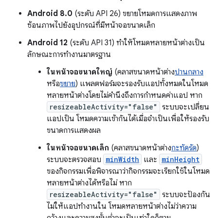
Android 8.0
(ระดับ API 26) ขยายโหมดการแสดงภาพ
ซ้อนภาพไปยังอุปกรณ์ที่มีหน้าจอขนาดเล็ก
Android 12
(ระดับ API 31) ทำให้โหมดหลายหน้าต่างเป็น
ลักษณะการทำงานมาตรฐาน
ในหน้าจอขนาดใหญ่
(คลาสขนาดหน้าต่าง
ปานกลาง
หรือ
ขยาย
) แพลตฟอร์มจะรองรับแอปทั้งหมดในโหมด
หลายหน้าต่างโดยไม่คำนึงถึงการกำหนดค่าแอป หาก
resizeableActivity="false"
ระบบจะเปลี่ยน
แอปเป็น โหมดความเข้ากันได้เมื่อจำเป็นเพื่อให้รองรับ
ขนาดการแสดงผล
ในหน้าจอขนาดเล็ก
(คลาสขนาดหน้าต่าง
กะทัดรัด
)
ระบบจะตรวจสอบ
minWidth
และ
minHeight
ของกิจกรรมเพื่อพิจารณาว่ากิจกรรมจะเรียกใช้ในโหมด
หลายหน้าต่างได้หรือไม่ หาก
resizeableActivity="false"
ระบบจะป้องกัน
ไม่ให้แอปทำงานใน โหมดหลายหน้าต่างไม่ว่าความ
กว้างและความสูงขั้นต่ำจะเป็นเท่าใดก็ตาม