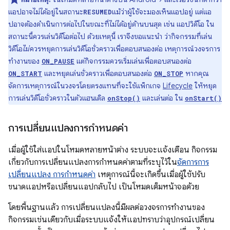
แอปอาจไม่ได้อยู่ในสถานะ
แม้ว่าผู้ใช้จะมองเห็นแอปอยู่ แต่แอ
RESUMED
ปอาจต้องดำเนินการต่อไปในขณะที่ไม่ได้อยู่ด้านบนสุด เช่น แอปวิดีโอ ใน
สถานะนี้ควรเล่นวิดีโอต่อไป ด้วยเหตุนี้ เราจึงขอแนะนำ ว่ากิจกรรมที่เล่น
วิดีโอ
ไม่
ควรหยุดการเล่นวิดีโอชั่วคราวเพื่อตอบสนองต่อ เหตุการณ์วงจรการ
ทำงานของ
แต่กิจกรรมควรเริ่มเล่นเพื่อตอบสนองต่อ
ON_PAUSE
และหยุดเล่นชั่วคราวเพื่อตอบสนองต่อ
หากคุณ
ON_START
ON_STOP
จัดการเหตุการณ์ในวงจรโดยตรงแทนที่จะใช้แพ็กเกจ
Lifecycle
ให้หยุด
การเล่นวิดีโอชั่วคราวในตัวแฮนเดิล
และเล่นต่อ ใน
onStop()
onStart()
การเปลี่ยนแปลงการกำหนดค่า
เมื่อผู้ใช้ใส่แอปในโหมดหลายหน้าต่าง ระบบจะแจ้งเตือน กิจกรรม
เกี่ยวกับการเปลี่ยนแปลงการกำหนดค่าตามที่ระบุไว้ใน
จัดการการ
เปลี่ยนแปลง การกำหนดค่า
เหตุการณ์นี้จะเกิดขึ้นเมื่อผู้ใช้ปรับ
ขนาดแอปหรือเปลี่ยนแอปกลับไป เป็นโหมดเต็มหน้าจอด้วย
โดยพื้นฐานแล้ว การเปลี่ยนแปลงนี้มีผลต่อวงจรการทำงานของ
กิจกรรมเช่นเดียวกับเมื่อระบบแจ้งให้แอปทราบว่าอุปกรณ์เปลี่ยน