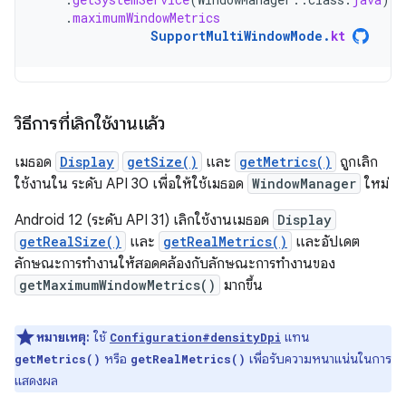
.
maximumWindowMetrics
SupportMultiWindowMode
.
kt
วิธีการที่เลิกใช้งานแล้ว
เมธอด
Display
getSize()
และ
getMetrics()
ถูกเลิก
ใช้งานใน ระดับ API 30 เพื่อให้ใช้เมธอด
WindowManager
ใหม่
Android 12 (ระดับ API 31) เลิกใช้งานเมธอด
Display
getRealSize()
และ
getRealMetrics()
และอัปเดต
ลักษณะการทำงานให้สอดคล้องกับลักษณะการทำงานของ
getMaximumWindowMetrics()
มากขึ้น
หมายเหตุ:
ใช้
แทน
Configuration#densityDpi
หรือ
เพื่อรับความหนาแน่นในการ
getMetrics()
getRealMetrics()
แสดงผล