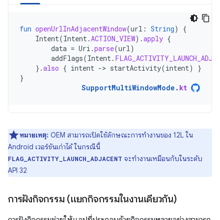
fun
openUrlInAdjacentWindow
(
url
:
String
)
{
Intent
(
Intent
.
ACTION_VIEW
).
apply
{
data
=
Uri
.
parse
(
url
)
addFlags
(
Intent
.
FLAG_ACTIVITY_LAUNCH_ADJA
}.
also
{
intent
-
>
startActivity
(
intent
)
}
}
SupportMultiWindowMode
.
kt
หมายเหตุ:
OEM สามารถเปิดใช้ลักษณะการทำงานของ 12L ใน
Android เวอร์ชันเก่าได้ ในกรณีนี้
จะทำงานเหมือนกับในระดับ
FLAG_ACTIVITY_LAUNCH_ADJACENT
API 32
การฝังกิจกรรม (แยกกิจกรรมในงานเดียวกัน)
การฝังกิจกรรมช่วยให้แอปที่ประกอบด้วยกิจกรรมหลายอย่างสามารถ