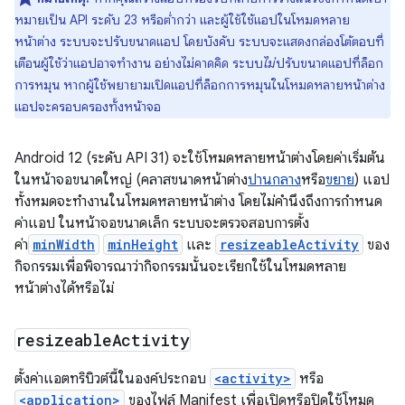
หมายเป็น API ระดับ 23 หรือต่ำกว่า และผู้ใช้ใช้แอปในโหมดหลาย
หน้าต่าง ระบบจะปรับขนาดแอป โดยบังคับ ระบบจะแสดงกล่องโต้ตอบที่
เตือนผู้ใช้ว่าแอปอาจทำงาน อย่างไม่คาดคิด ระบบ
ไม่
ปรับขนาดแอปที่ล็อก
การหมุน หากผู้ใช้พยายามเปิดแอปที่ล็อกการหมุนในโหมดหลายหน้าต่าง
แอปจะครอบครองทั้งหน้าจอ
Android 12 (ระดับ API 31) จะใช้โหมดหลายหน้าต่างโดยค่าเริ่มต้น
ในหน้าจอขนาดใหญ่ (คลาสขนาดหน้าต่าง
ปานกลาง
หรือ
ขยาย
) แอป
ทั้งหมดจะทำงานในโหมดหลายหน้าต่าง โดยไม่คำนึงถึงการกำหนด
ค่าแอป ในหน้าจอขนาดเล็ก ระบบจะตรวจสอบการตั้ง
ค่า
minWidth
minHeight
และ
resizeableActivity
ของ
กิจกรรมเพื่อพิจารณาว่ากิจกรรมนั้นจะเรียกใช้ในโหมดหลาย
หน้าต่างได้หรือไม่
resizeable
Activity
ตั้งค่าแอตทริบิวต์นี้ในองค์ประกอบ
<activity>
หรือ
<application>
ของไฟล์ Manifest เพื่อเปิดหรือปิดใช้โหมด