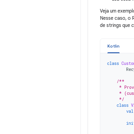
Veja um exempl
Nesse caso, o R
de strings que
Kotlin
class
Custo
Rec
/**
     * Prov
     * (cus
     */
class
V
val
ini