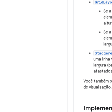
GridLay
Se a
elem
altu
Se a
elem
larg
Stagger
uma linha
largura (p
afastados
Você também pre
de visualização
Implement