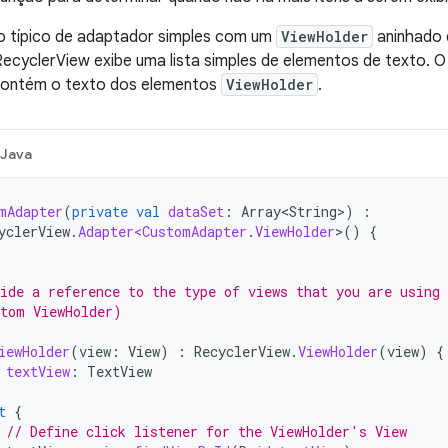
o típico de adaptador simples com um
ViewHolder
aninhado q
ecyclerView exibe uma lista simples de elementos de texto. 
 contém o texto dos elementos
ViewHolder
.
Java
mAdapter
(
private
val
dataSet
:
Array<String>
)
:
yclerView
.
Adapter<CustomAdapter
.
ViewHolder
>
()
{
ide a reference to the type of views that you are using
tom ViewHolder)
iewHolder
(
view
:
View
)
:
RecyclerView
.
ViewHolder
(
view
)
{
textView
:
TextView
t
{
// Define click listener for the ViewHolder's View