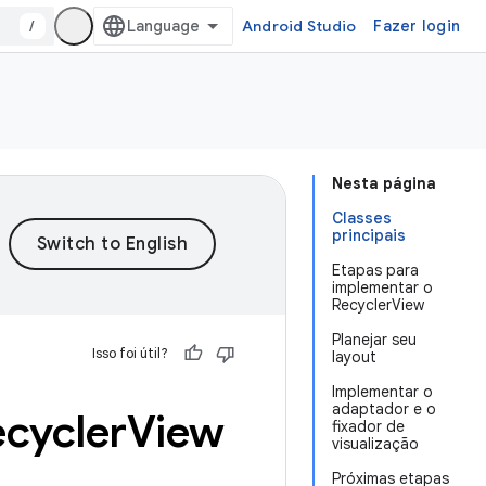
/
Android Studio
Fazer login
Nesta página
Classes
principais
Etapas para
implementar o
RecyclerView
Planejar seu
Isso foi útil?
layout
Implementar o
adaptador e o
ecycler
View
fixador de
visualização
Próximas etapas