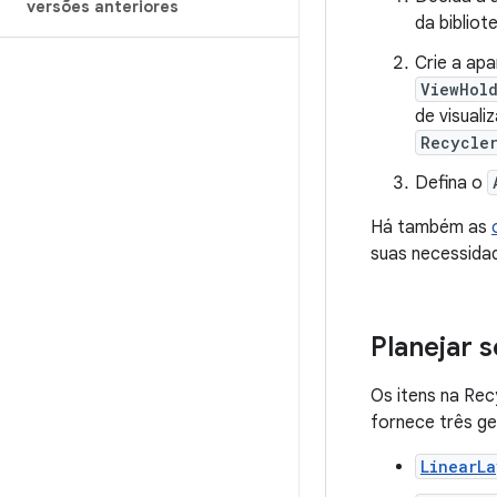
versões anteriores
da bibliot
Crie a ap
ViewHol
de visual
Recycle
Defina o
Há também as
suas necessida
Planejar s
Os itens na Re
fornece três ge
LinearL