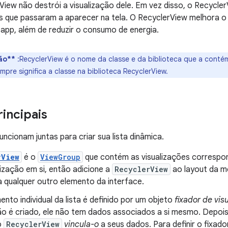
View não destrói a visualização dele. Em vez disso, o RecyclerV
ns que passaram a aparecer na tela. O RecyclerView melhora
app, além de reduzir o consumo de energia.
ão**
:RecyclerView é o nome da classe e da biblioteca que a conté
mpre significa a classe na biblioteca RecyclerView.
rincipais
uncionam juntas para criar sua lista dinâmica.
rView
é o
ViewGroup
que contém as visualizações correspon
ização em si, então adicione a
RecyclerView
ao layout da 
a qualquer outro elemento da interface.
nto individual da lista é definido por um objeto
fixador de vis
ão é criado, ele não tem dados associados a si mesmo. Depois 
o
RecyclerView
vincula-o
a seus dados. Para definir o fixado