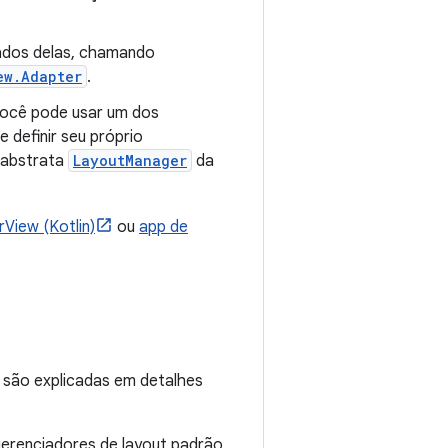
 dados delas, chamando
ew.Adapter
.
 Você pode usar um dos
 definir seu próprio
 abstrata
LayoutManager
da
View (Kotlin)
ou
app de
s são explicadas em detalhes
gerenciadores de layout padrão