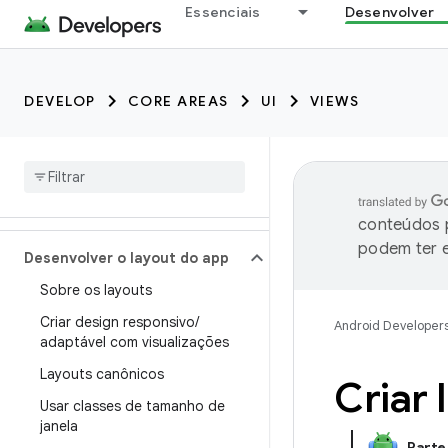
Essenciais
Desenvolver
DEVELOP
CORE AREAS
UI
VIEWS
conteúdos p
podem ter e
Desenvolver o layout do app
Sobre os layouts
Criar design responsivo
/
Android Developer
adaptável com visualizações
Layouts canônicos
Criar 
Usar classes de tamanho de
janela
Parte