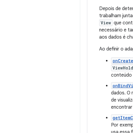
Depois de deter
trabalham junta
View
que conté
necessário e ta
aos dados é c
Ao definir o ad
onCreat
ViewHol
conteúdo 
onBindV
dados. O 
de visuali
encontrar
getItem
Por exemp
usa essa 