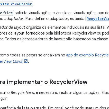
rView.ViewHolder
.
erView
solicita visualizações e vincula as visualizações aos
no
adaptador
. Para definir o adaptador, estenda
RecyclerVi
ador de layout
organiza os elementos individuais na sua lista.
res de layout fornecidos pela biblioteca RecyclerView ou pode
or. Todos os gerenciadores de layout são baseados na classe
.
como todas as peças se encaixam no
app de exemplo Recycler
erView (Java)
.
ra implementar o Recycler
View
usar o RecyclerView, é necessário realizar algumas ações. Ela
guir.
aparência da lista ou grade. Em geral, você pode usar um dos 