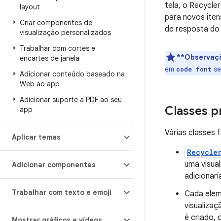
tela, o Recycler
layout
para novos ite
Criar componentes de
de resposta do 
visualização personalizados
Trabalhar com cortes e
**Observaç
encartes de janela
em
se
code font
Adicionar conteúdo baseado na
Web ao app
Adicionar suporte a PDF ao seu
Classes p
app
Várias classes f
Aplicar temas
Recycle
uma visual
Adicionar componentes
adicionari
Trabalhar com texto e emoji
Cada eleme
visualizaç
é criado, 
Mostrar gráficos e vídeos