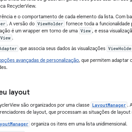
eca RecyclerView.
arência e o comportamento de cada elemento da lista. Com bas
der
. A versão do
ViewHolder
fornece toda a funcionalidade p
ização é um wrapper em torno de uma
View
, e essa visualiza
rView
.
Adapter
que associa seus dados às visualizações
ViewHolde
opções avançadas de personalização
, que permitem adaptar 
des.
eu layout
cyclerView são organizados por uma classe
LayoutManager
. 
renciadores de layout, que processam as situações de layout
ayoutManager
organiza os itens em uma lista unidimensional.