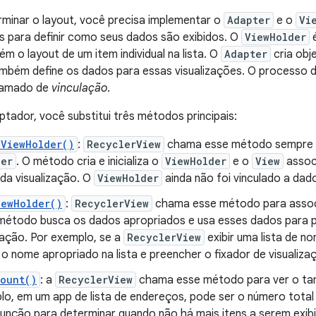
minar o layout, você precisa implementar o
Adapter
e o
Vi
s para definir como seus dados são exibidos. O
ViewHolder
é
m o layout de um item individual na lista. O
Adapter
cria obj
mbém define os dados para essas visualizações. O processo d
hamado de
vinculação
.
aptador, você substitui três métodos principais:
eViewHolder()
:
RecyclerView
chama esse método sempre q
der
. O método cria e inicializa o
ViewHolder
e o
View
assoc
da visualização. O
ViewHolder
ainda não foi vinculado a dad
iewHolder()
:
RecyclerView
chama esse método para asso
método busca os dados apropriados e usa esses dados para p
zação. Por exemplo, se a
RecyclerView
exibir uma lista de 
 o nome apropriado na lista e preencher o fixador de visualiz
Count()
: a
RecyclerView
chama esse método para ver o ta
lo, em um app de lista de endereços, pode ser o número tota
função para determinar quando não há mais itens a serem exib