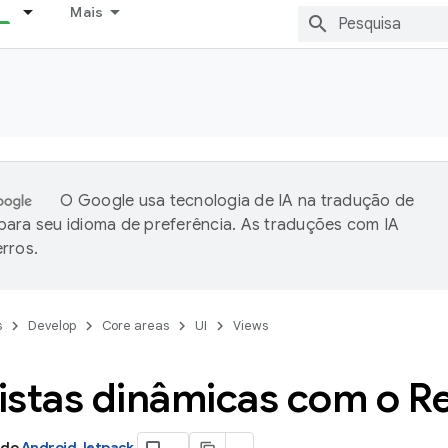
Mais
O Google usa tecnologia de IA na tradução de
ara seu idioma de preferência. As traduções com IA
rros.
s
Develop
Core areas
UI
Views
listas dinâmicas com o R
 do
Android Jetpack
.