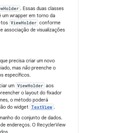
ewHolder
. Essas duas classes
 um wrapper em torno da
etos
ViewHolder
conforme
e associação de visualizações
ue precisa criar um novo
iado, mas
não
preenche o
os específicos.
ciar um
ViewHolder
aos
reencher o layout do fixador
nomes, o método poderá
ação do widget
TextView
.
manho do conjunto de dados.
l de endereços. O RecyclerView
idos.