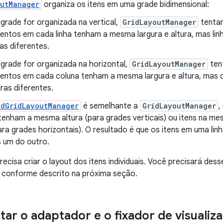
outManager
organiza os itens em uma grade bidimensional:
 grade for organizada na vertical,
GridLayoutManager
tentar
entos em cada linha tenham a mesma largura e altura, mas lin
ras diferentes.
 grade for organizada na horizontal,
GridLayoutManager
ten
entos em cada coluna tenham a mesma largura e altura, mas 
uras diferentes.
edGridLayoutManager
é semelhante a
GridLayoutManager
,
 tenham a mesma altura (para grades verticais) ou itens na 
ara grades horizontais). O resultado é que os itens em uma li
 um do outro.
cisa criar o layout dos itens individuais. Você precisará dess
, conforme descrito na próxima seção.
ar o adaptador e o fixador de visualiz