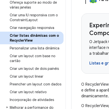
Ofereça suporte ao modo de
várias janelas
Criar uma IU responsiva com o
Constraint
Layout
Experi
Criar navegação responsiva
Compo
Criar listas dinâmicas com o
Recycler
View
O Jetpack 
interface 
Personalizar uma lista dinâmica
a trabalha
Criar um layout com base no
cartão
Listas e g
Criar um layout de dois painéis
Criar um layout linear
Preencher um layout com dados
O RecyclerView 
e define a apar
Criar um layout relativo
dinamicamente.
Incorporação de atividades
O RecyclerView
Melhorar a performance do