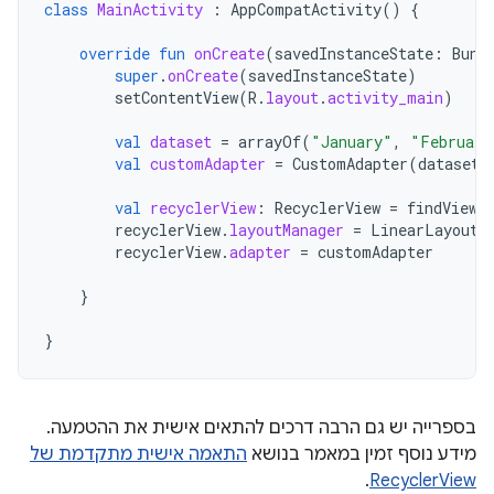
class
MainActivity
:
AppCompatActivity
()
{
override
fun
onCreate
(
savedInstanceState
:
Bund
super
.
onCreate
(
savedInstanceState
)
setContentView
(
R
.
layout
.
activity_main
)
val
dataset
=
arrayOf
(
"January"
,
"February
val
customAdapter
=
CustomAdapter
(
dataset
)
val
recyclerView
:
RecyclerView
=
findViewB
recyclerView
.
layoutManager
=
LinearLayoutM
recyclerView
.
adapter
=
customAdapter
}
}
בספרייה יש גם הרבה דרכים להתאים אישית את ההטמעה.
מידע נוסף זמין במאמר בנושא
התאמה אישית מתקדמת של
.
RecyclerView