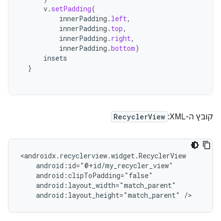
v
.
setPadding
(
innerPadding
.
left
,
innerPadding
.
top
,
innerPadding
.
right
,
innerPadding
.
bottom
)
insets
}
קובץ ה-XML‏:
RecyclerView
android:layout_height="match_parent"