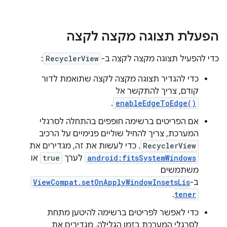
הפעלת תצוגה מקצה לקצה
כדי להפעיל תצוגה מקצה לקצה ב-
RecyclerView
:
כדי להגדיר תצוגה מקצה לקצה שתואמת לדור
קודם, צריך להתקשר אל
.
enableEdgeToEdge()
אם הפריטים ברשימה חופפים בהתחלה לסרגלי
המערכת, צריך להחיל שוליים פנימיים על הרכיב
RecyclerView
. כדי לעשות את זה, מגדירים את
android:fitsSystemWindows
לערך
true
או
משתמשים
ב-
ViewCompat.setOnApplyWindowInsetsLis
.
tener
כדי לאפשר לפריטים ברשימה להיטען מתחת
לסרגלי המערכת בזמן הגלילה, מגדירים את