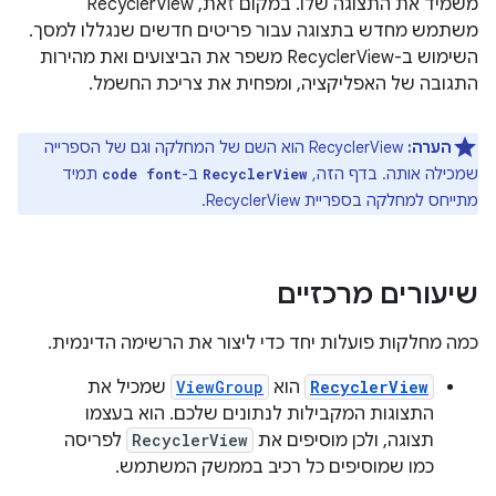
משמיד את התצוגה שלו. במקום זאת, RecyclerView
משתמש מחדש בתצוגה עבור פריטים חדשים שנגללו למסך.
השימוש ב-RecyclerView משפר את הביצועים ואת מהירות
התגובה של האפליקציה, ומפחית את צריכת החשמל.
הערה:
RecyclerView הוא השם של המחלקה וגם של הספרייה
שמכילה אותה. בדף הזה,
ב-
תמיד
code font
RecyclerView
מתייחס למחלקה בספריית RecyclerView.
שיעורים מרכזיים
כמה מחלקות פועלות יחד כדי ליצור את הרשימה הדינמית.
RecyclerView
הוא
ViewGroup
שמכיל את
התצוגות המקבילות לנתונים שלכם. הוא בעצמו
תצוגה, ולכן מוסיפים את
RecyclerView
לפריסה
כמו שמוסיפים כל רכיב בממשק המשתמש.