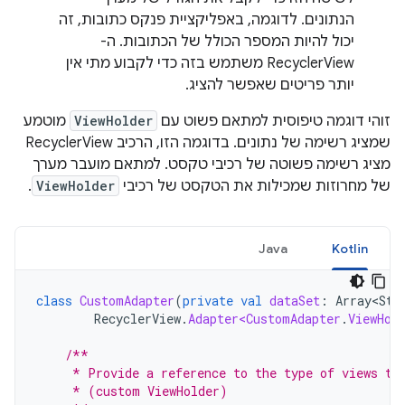
הנתונים. לדוגמה, באפליקציית פנקס כתובות, זה
יכול להיות המספר הכולל של הכתובות. ה-
RecyclerView משתמש בזה כדי לקבוע מתי אין
יותר פריטים שאפשר להציג.
זוהי דוגמה טיפוסית למתאם פשוט עם
ViewHolder
מוטמע
שמציג רשימה של נתונים. בדוגמה הזו, הרכיב RecyclerView
מציג רשימה פשוטה של רכיבי טקסט. למתאם מועבר מערך
של מחרוזות שמכילות את הטקסט של רכיבי
ViewHolder
.
Java
Kotlin
class
CustomAdapter
(
private
val
dataSet
:
Array<Str
RecyclerView
.
Adapter<CustomAdapter
.
ViewHol
/**
     * Provide a reference to the type of views th
     * (custom ViewHolder)