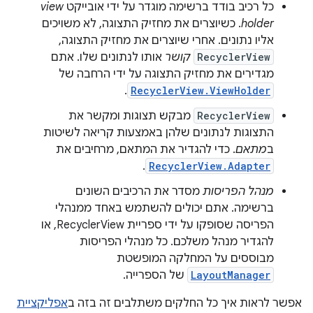
כל רכיב בודד ברשימה מוגדר על ידי אובייקט
view
holder
. כשיוצרים את מחזיק התצוגה, לא משויכים
אליו נתונים. אחרי שיוצרים את מחזיק התצוגה,
RecyclerView
קושר
אותו לנתונים שלו. אתם
מגדירים את מחזיק התצוגה על ידי הרחבה של
.
RecyclerView.ViewHolder
RecyclerView
מבקש תצוגות ומקשר את
התצוגות לנתונים שלהן באמצעות קריאה לשיטות
ב
מתאם
. כדי להגדיר את המתאם, מרחיבים את
.
RecyclerView.Adapter
מנהל הפריסות
מסדר את הרכיבים השונים
ברשימה. אתם יכולים להשתמש באחד ממנהלי
הפריסה שסופקו על ידי ספריית RecyclerView, או
להגדיר מנהל משלכם. כל מנהלי הפריסות
מבוססים על המחלקה המופשטת
LayoutManager
של הספרייה.
אפשר לראות איך כל החלקים משתלבים זה בזה ב
אפליקציית