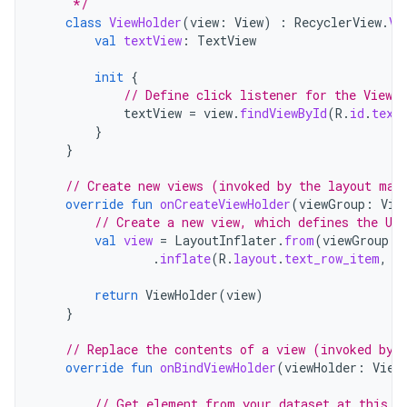
     */
class
ViewHolder
(
view
:
View
)
:
RecyclerView
.
Vi
val
textView
:
TextView
init
{
// Define click listener for the ViewH
textView
=
view
.
findViewById
(
R
.
id
.
text
}
}
// Create new views (invoked by the layout man
override
fun
onCreateViewHolder
(
viewGroup
:
Vie
// Create a new view, which defines the UI
val
view
=
LayoutInflater
.
from
(
viewGroup
.
c
.
inflate
(
R
.
layout
.
text_row_item
,
v
return
ViewHolder
(
view
)
}
// Replace the contents of a view (invoked by 
override
fun
onBindViewHolder
(
viewHolder
:
View
// Get element from your dataset at this p