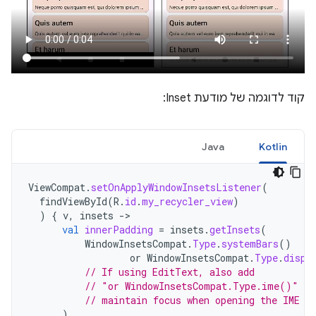
קוד לדוגמה של מודעת Inset:
Java
Kotlin
ViewCompat
.
setOnApplyWindowInsetsListener
(
findViewById
(
R
.
id
.
my_recycler_view
)
)
{
v
,
insets
->
val
innerPadding
=
insets
.
getInsets
(
WindowInsetsCompat
.
Type
.
systemBars
()
or
WindowInsetsCompat
.
Type
.
displ
// If using EditText, also add
// "or WindowInsetsCompat.Type.ime()" to
// maintain focus when opening the IME
)