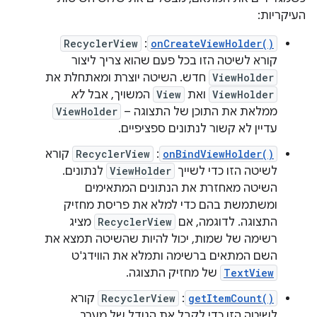
העיקריות:
RecyclerView
: ‫
onCreateViewHolder()
קורא לשיטה הזו בכל פעם שהוא צריך ליצור
ViewHolder
חדש. השיטה יוצרת ומאתחלת את
ViewHolder
ואת
View
המשויך, אבל
לא
ממלאת את התוכן של התצוגה –
ViewHolder
עדיין לא קשור לנתונים ספציפיים.
onBindViewHolder()
: ‫
RecyclerView
קורא
לשיטה הזו כדי לשייך
ViewHolder
לנתונים.
השיטה מאחזרת את הנתונים המתאימים
ומשתמשת בהם כדי למלא את פריסת מחזיק
התצוגה. לדוגמה, אם
RecyclerView
מציג
רשימה של שמות, יכול להיות שהשיטה תמצא את
השם המתאים ברשימה ותמלא את הווידג'ט
TextView
של מחזיק התצוגה.
getItemCount()
: ‫
RecyclerView
קורא
לשיטה הזו כדי לקבל את הגודל של מערך