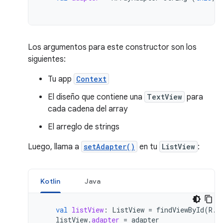
Los argumentos para este constructor son los
siguientes:
Tu app
Context
El diseño que contiene una
TextView
para
cada cadena del array
El arreglo de strings
Luego, llama a
setAdapter()
en tu
ListView
:
Kotlin
Java
val
listView
:
ListView
=
findViewById
(
R
.
i
listView
.
adapter
=
adapter