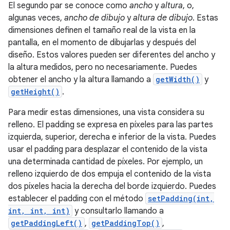
El segundo par se conoce como
ancho
y
altura
, o,
algunas veces,
ancho de dibujo
y
altura de dibujo
. Estas
dimensiones definen el tamaño real de la vista en la
pantalla, en el momento de dibujarlas y después del
diseño. Estos valores pueden ser diferentes del ancho y
la altura medidos, pero no necesariamente. Puedes
obtener el ancho y la altura llamando a
getWidth()
y
getHeight()
.
Para medir estas dimensiones, una vista considera su
relleno. El padding se expresa en píxeles para las partes
izquierda, superior, derecha e inferior de la vista. Puedes
usar el padding para desplazar el contenido de la vista
una determinada cantidad de píxeles. Por ejemplo, un
relleno izquierdo de dos empuja el contenido de la vista
dos píxeles hacia la derecha del borde izquierdo. Puedes
establecer el padding con el método
setPadding(int,
int, int, int)
y consultarlo llamando a
getPaddingLeft()
,
getPaddingTop()
,