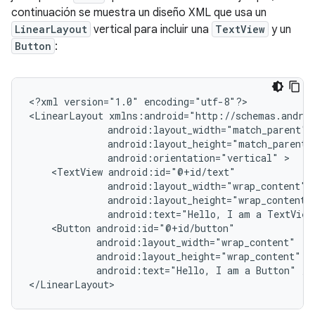
continuación se muestra un diseño XML que usa un
LinearLayout
vertical para incluir una
TextView
y un
Button
:
<?xml
version="1.0"
encoding="utf-8"?>

<LinearLayout
android:orientation="vertical"
<TextView
android:text="Hello,
I
am
a
TextView
<Button
android:text="Hello,
I
am
a
Button"
/>

</LinearLayout>