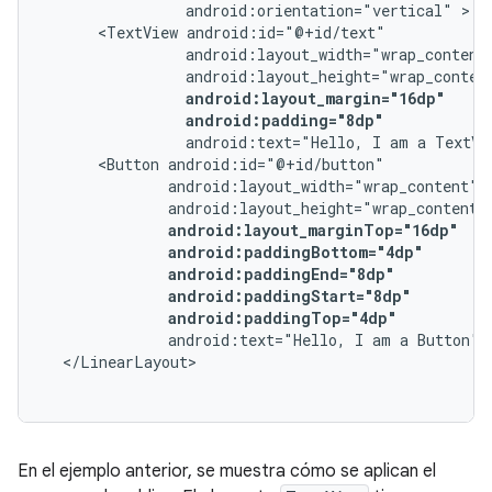
android:orientation="vertical"
<TextView
android:padding="8dp"
android:text="Hello,
I
am
a
TextVi
<Button
android:paddingTop="4dp"
android:text="Hello,
I
am
a
Button"
En el ejemplo anterior, se muestra cómo se aplican el