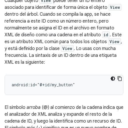
Cualquier objeto
View
puede tener un ID entero
asociado para identificar de forma única el objeto
View
dentro del árbol. Cuando se compila la app, se hace
referencia a este ID como un número entero, pero
normalmente se asigna el ID en el archivo en formato
XML de diseño como una cadena en el atributo
id
. Este
es un atributo XML común para todos los objetos
View
,
y está definido por la clase
View
. Lo usas con mucha
frecuencia. La sintaxis de un ID dentro de una etiqueta
XML es la siguiente:
android:id="@+id/my_button"
El símbolo
arroba
(@) al comienzo de la cadena indica que
el analizador de XML analiza y expande el resto de la
cadena de ID, y luego la identifica como un recurso de ID.